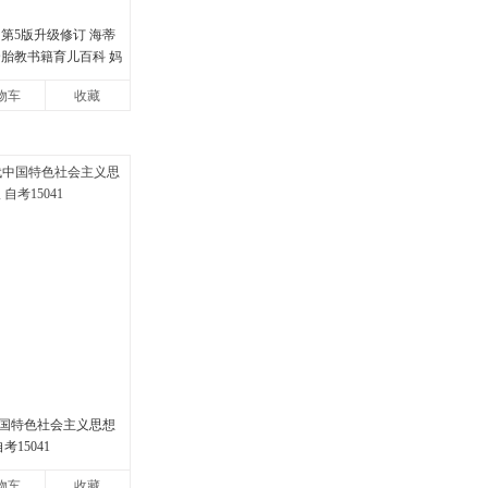
第5版升级修订 海蒂
全胎教书籍育儿百科 妈
怀孕胎教孕产孕期保
物车
收藏
当
国特色社会主义思想
考15041
物车
收藏