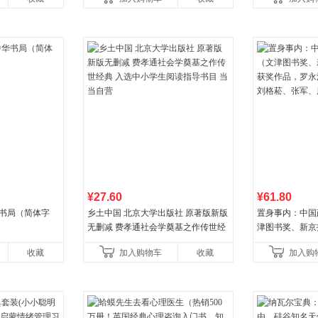
¥27.60
¥61.80
华书局（简体字
乡土中国 北京大学出版社 原著版新版
置身事内：中国
无删减 费孝通社会学奠基之作传世经
津图书奖、新京
典 入选中小学生阅读指导书目 当当自
作品，罗永浩、
收藏
加入购物车
收藏
加入购
营
菘、张军、周黎