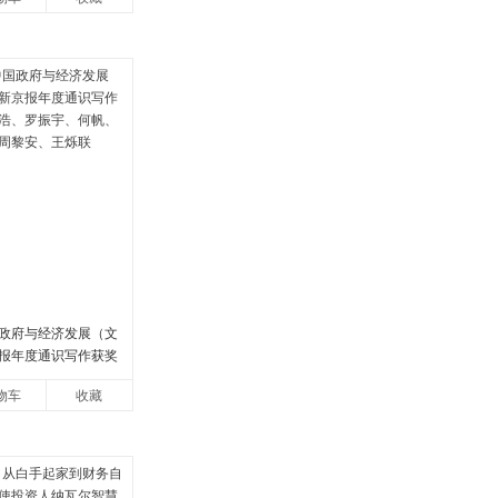
政府与经济发展（文
报年度通识写作获奖
罗振宇、何帆、刘格
物车
收藏
安、王烁联