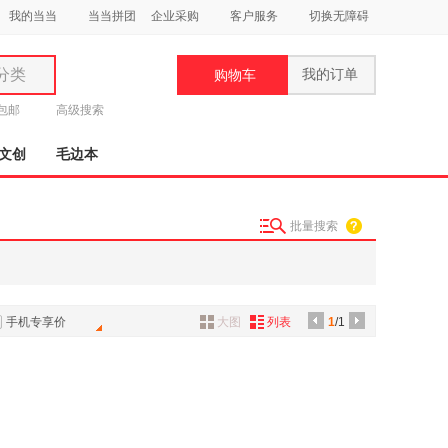
我的当当
当当拼团
企业采购
客户服务
切换无障碍
分类
我的订单
购物车
类
元包邮
高级搜索
文创
毛边本
批量搜索
妆
品
饰
手机专享价
大图
列表
1
/1
鞋
用
饰