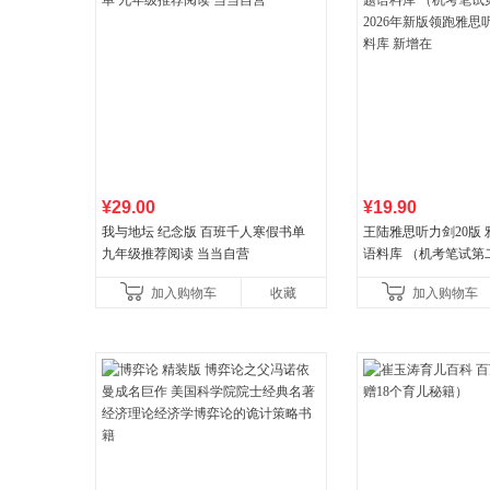
¥29.00
¥19.90
我与地坛 纪念版 百班千人寒假书单
王陆雅思听力剑20版
九年级推荐阅读 当当自营
语料库 （机考笔试第二
年新版领跑雅思听力IE
加入购物车
收藏
加入购物车
新增在