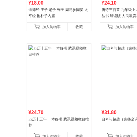
¥18.00
¥24.10
道德经 庄子 老子 列子 周易参同契 太
唐诗三百首 九年级上
平经 抱朴子内篇
丛书 导读版 人民教
加入购物车
收藏
加入购物车
¥24.70
¥31.80
万历十五年 一本好书 腾讯视频栏目推
自卑与超越（完整全
荐
加入购物车
收藏
加入购物车