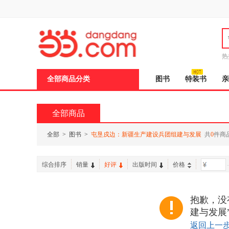
新
窗
口
打
开
无
障
热
碍
说
全部商品分类
图书
特装书
亲
明
页
面,
按
全部商品
Ctrl
加
波
全部
>
图书
>
屯垦戍边：新疆生产建设兵团组建与发展
共
0
件商
浪
键
打
综合排序
销量
好评
出版时间
价格
-
开
导
盲
模
抱歉，没
式
建与发展
返回上一