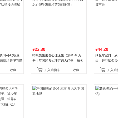
¥22.80
¥44.20
装(小小聪明豆
蛤蟆先生去看心理医生（热销500万
纳瓦尔宝典：从
启蒙情绪管理习惯
册！英国经典心理咨询入门书，知名
由，硅谷知名天
认识接纳情绪培
心理学家李松蔚强烈推荐）
箴言录
收藏
加入购物车
收藏
加入购