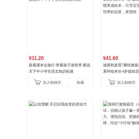
¥11.20
¥41.60
跟着课本去旅行 带着孩子游世界 图说
波西和皮普7册经典套
天下中小学生语文知识拓展
系列绘本)0-4岁低幼
养成绘本，引导宝宝
加入购物车
收藏
加入购物车
养好品质，发现快