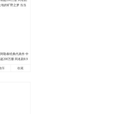
娟阿勒泰经典代表作 中
200万册 同名剧8.9
地的旷野之梦 当当自营
物车
收藏