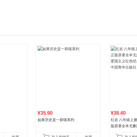
箱包皮
手表饰
运动户
汽车用
食品
手机通
数码影
电脑办
大家电
家用电
¥35.90
¥38.40
如果历史是一群喵系列
红岩 八年级上
版原著全本无删
国主义红色经典