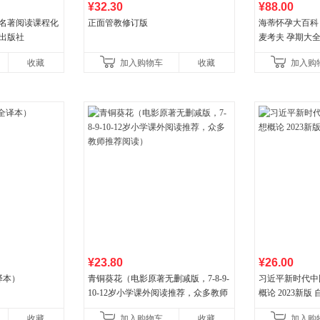
¥32.30
¥88.00
 名著阅读课程化
正面管教修订版
海蒂怀孕大百科 
育出版社
麦考夫 孕期大
妈育婴母婴喂养
收藏
加入购物车
收藏
加入购
健养生百科读物
¥23.80
¥26.00
译本）
青铜葵花（电影原著无删减版，7-8-9-
习近平新时代中
10-12岁小学课外阅读推荐，众多教师
概论 2023新版 自
推荐阅读）
收藏
加入购物车
收藏
加入购