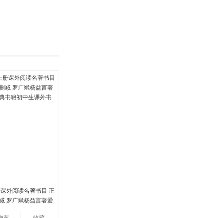
具
品
外
品
讯
音
公
器
册课外阅读名著书目 正
减 罗广斌杨益言著爱
书籍初中生课外书中