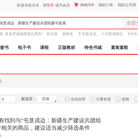
购物车
0
我的订单
我的云书房
欢迎光临当当，请
登录
成为会员
全部
全部分
搜:
多多罗漫画西游记系列
何为道
南明史
不完美传说
十日终焉新生
9.9
尾品汇
图书
签书
电子书
课程
正版教材
特色书城
童装童鞋
电子书
音像
影视
时尚美
品
母婴用
玩具
配送至：
西藏
孕婴服
当当自营
只看有货
促销
童装童
特卖
预售
入驻商家
家居日
有找到与“屯垦戍边：新疆生产建设兵团组
家具装
”相关的商品，建议适当减少筛选条件
服装
步
鞋