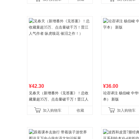
¥42.30
¥36.00
见春天（新增番外《见答案》！总收
论语译注 杨伯峻 中
藏量超35万、点击量破千万！晋江人
本） 新版
气作者 纵虎嗅花 催泪之作！）
加入购物车
收藏
加入购物车