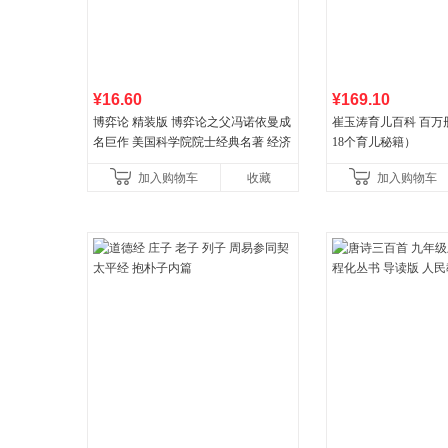
¥16.60
¥169.10
博弈论 精装版 博弈论之父冯诺依曼成
崔玉涛育儿百科 百万
名巨作 美国科学院院士经典名著 经济
18个育儿秘籍）
理论经济学博弈论的诡计策略书籍
加入购物车
收藏
加入购物车