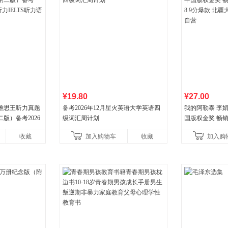
¥19.80
¥27.00
 雅思王听力真题
备考2026年12月星火英语大学英语四
我的阿勒泰 李
版）备考2026
级词汇周计划
国版权金奖 畅销超
LTS听力语料库
分爆款 北疆大
收藏
加入购物车
收藏
加入购