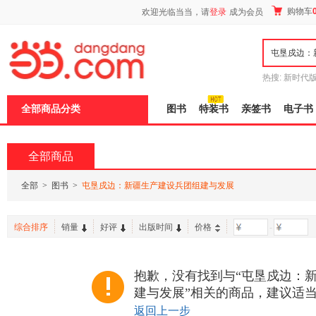
新
购物车
欢迎光临当当，请
登录
成为会员
窗
口
打
开
无
障
热搜:
新时代
碍
有兽焉全集
说
全部商品分类
图书
特装书
亲签书
电子书
明
页
面,
按
全部商品
Ctrl
加
波
全部
>
图书
>
屯垦戍边：新疆生产建设兵团组建与发展
浪
键
打
综合排序
销量
好评
出版时间
价格
-
开
导
盲
模
抱歉，没有找到与“屯垦戍边：
式
建与发展”相关的商品，建议适
返回上一步