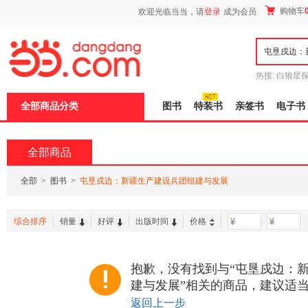
新
购物车
欢迎光临当当，请
登录
成为会员
窗
口
打
开
无
障
热搜:
白狼星
碍
师3
重建秦
说
全部商品分类
图书
特装书
亲签书
电子书
明
页
面,
按
全部商品
Ctrl
加
波
全部
>
图书
>
屯垦戍边：新疆生产建设兵团组建与发展
浪
键
打
综合排序
销量
好评
出版时间
价格
-
开
导
盲
模
抱歉，没有找到与“屯垦戍边：
式
建与发展”相关的商品，建议适
返回上一步