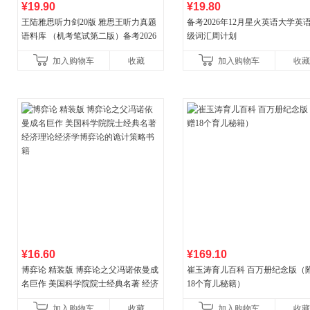
¥19.90
¥19.80
王陆雅思听力剑20版 雅思王听力真题
备考2026年12月星火英语大学英
语料库 （机考笔试第二版）备考2026
级词汇周计划
年新版领跑雅思听力IELTS听力语料库
加入购物车
收藏
加入购物车
收藏
新增在
¥16.60
¥169.10
博弈论 精装版 博弈论之父冯诺依曼成
崔玉涛育儿百科 百万册纪念版（
名巨作 美国科学院院士经典名著 经济
18个育儿秘籍）
理论经济学博弈论的诡计策略书籍
加入购物车
收藏
加入购物车
收藏