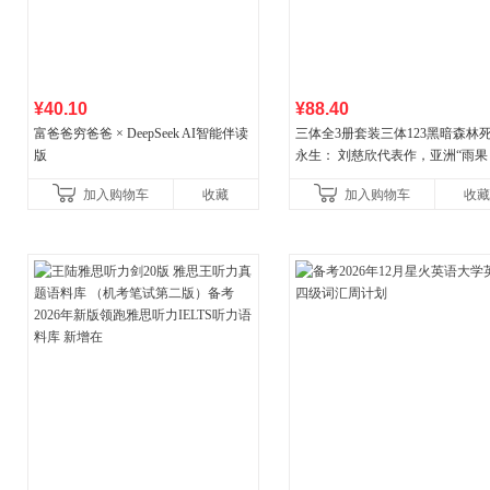
¥40.10
¥88.40
富爸爸穷爸爸 × DeepSeek AI智能伴读
三体全3册套装三体123黑暗森林
版
永生： 刘慈欣代表作，亚洲“雨果
奖”获奖作品！中国科幻基石丛书 
加入购物车
收藏
加入购物车
收藏
小说代表作