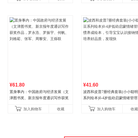
¥61.80
¥41.60
置身事内：中国政府与经济发展（文
波西和皮普7册经典套装(小小聪
津图书奖、新京报年度通识写作获奖
系列绘本)0-4岁低幼启蒙情绪管
作品，罗永浩、罗振宇、何帆、刘格
养成绘本，引导宝宝认识接纳情
加入购物车
收藏
加入购物车
收藏
菘、张军、周黎安、王烁联
养好品质，发现快