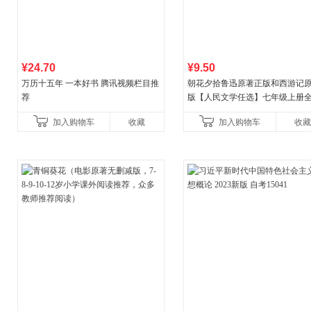
¥24.70
¥9.50
万历十五年 一本好书 腾讯视频栏目推
朝花夕拾鲁迅原著正版和西游记
荐
版【人民文学任选】七年级上册
升级新增思维导图必读正版课外
加入购物车
收藏
加入购物车
收藏
中名著语文书目初一课外阅