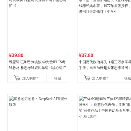
¥39.80
¥37.80
雅思词汇真经 刘洪波 学为贵IELTS考
中国历代政治得失（赠三万余字
试教材 雅思考试资料单词书核心词汇
手册，当当加赠超大张思维导图
书
穆经典名著，1977年原版授权，
加入购物车
收藏
加入购物车
收藏
书社最新修订！中学生