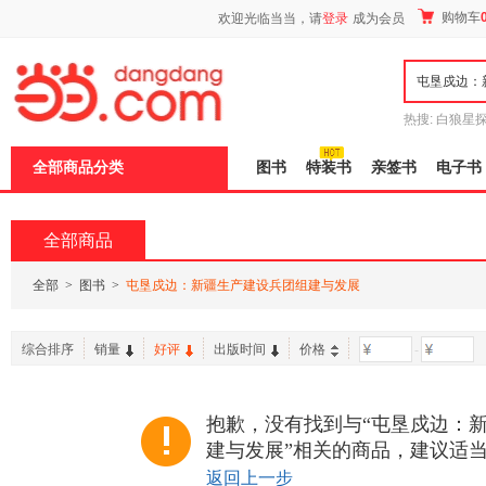
新
购物车
欢迎光临当当，请
登录
成为会员
窗
口
打
开
无
障
热搜:
白狼星
碍
师3
重建秦
说
全部商品分类
图书
特装书
亲签书
电子书
明
页
面,
按
全部商品
Ctrl
加
波
全部
>
图书
>
屯垦戍边：新疆生产建设兵团组建与发展
浪
键
打
综合排序
销量
好评
出版时间
价格
-
开
导
盲
模
抱歉，没有找到与“屯垦戍边：
式
建与发展”相关的商品，建议适
返回上一步