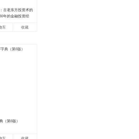
：古老东方投资术的
30年的金融投资经
报》《洛杉矶时报》
物车
收藏
荐！知名金
典（第6版）
物车
收藏