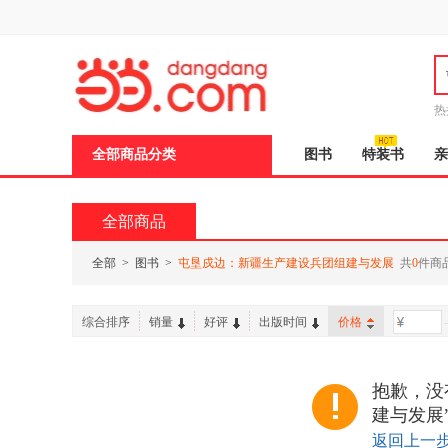
新
窗
口
打
开
无
障
热
碍
说
全部商品分类
图书
特装书
亲
明
页
面,
按
全部商品
Ctrl
加
波
全部
>
图书
>
屯垦戍边：新疆生产建设兵团组建与发展
共
0
件商
浪
键
打
综合排序
销量
好评
出版时间
价格
-
开
导
盲
模
抱歉，没
式
建与发展
返回上一