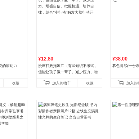
¥12.80
¥38.00
变的原动力
漫画打败拖延症（有些知识不考试，
暮色将尽(一份
但能让孩子赢一辈子。减少压力、增
强自信、把握机遇、培养自律，结
收藏
加入购物车
收藏
加入购
合“小行动”触发大脑行动开