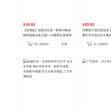
¥39.80
¥49.00
【普通版】如果历史是一群喵16晚清
刘擎西方现代思想讲义
残晖篇篇全套正版1-156册肥志著漫画
册中学生高分作文素
8周年纪念版套装3册小学生课外阅读
阅读书单，奇葩说导
加入购物车
收藏
加入购物车
儿童西游喵知识
讲透西方思想史，哲