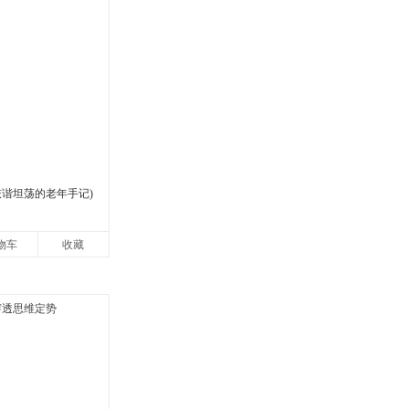
诙谐坦荡的老年手记)
物车
收藏