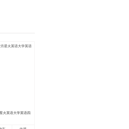
具
品
外
品
讯
音
公
器
2月星火英语大学英语四