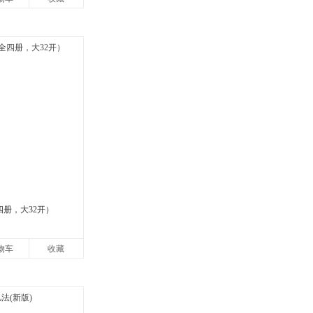
四册，大32开）
物车
收藏