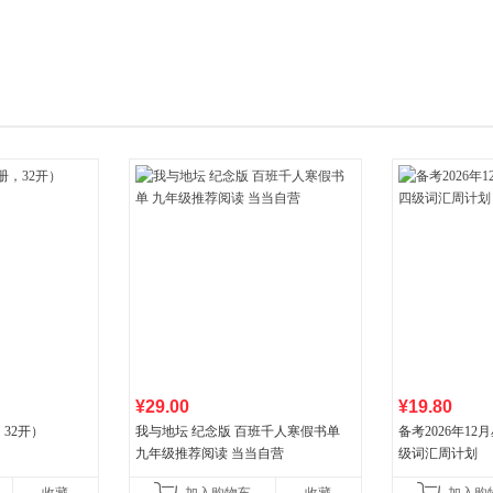
箱包皮
手表饰
运动户
汽车用
食品
手机通
数码影
电脑办
大家电
家用电
¥29.00
¥19.80
32开）
我与地坛 纪念版 百班千人寒假书单
备考2026年1
九年级推荐阅读 当当自营
级词汇周计划