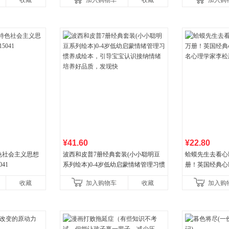
收藏
加入购物车
收藏
加入购
¥41.60
¥22.80
色社会主义思想
波西和皮普7册经典套装(小小聪明豆
蛤蟆先生去看心
041
系列绘本)0-4岁低幼启蒙情绪管理习惯
册！英国经典心
养成绘本，引导宝宝认识接纳情绪培
心理学家李松蔚
收藏
加入购物车
收藏
加入购
养好品质，发现快