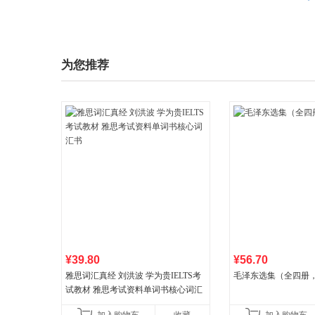
为您推荐
¥39.80
¥56.70
雅思词汇真经 刘洪波 学为贵IELTS考
毛泽东选集（全四册，
试教材 雅思考试资料单词书核心词汇
书