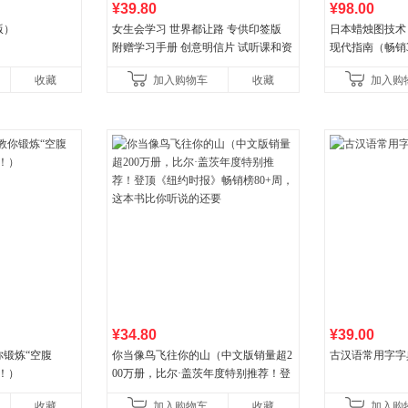
¥39.80
¥98.00
版）
女生会学习 世界都让路 专供印签版
日本蜡烛图技术
附赠学习手册 创意明信片 试听课和资
现代指南（畅销
料包
典！《华尔街日
收藏
加入购物车
收藏
加入购
《财富》重磅推
¥34.80
¥39.00
锻炼“空腹
你当像鸟飞往你的山（中文版销量超2
古汉语常用字字
！）
00万册，比尔·盖茨年度特别推荐！登
顶《纽约时报》畅销榜80+周，这本书
收藏
加入购物车
收藏
加入购