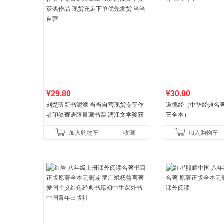
¥29.80
¥30.00
刘楚昕新书泥潭 当当自营现货专享作
道德经（中华经典名著
者印签寄语限量藏书票 漓江文学奖获
三全本）
奖作品 现货充足下单优先发货 当当自
加入购物车
收藏
加入购物车
营