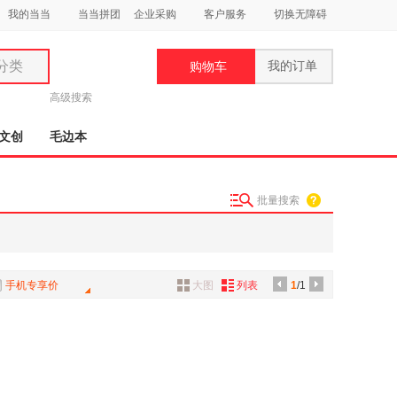
我的当当
当当拼团
企业采购
客户服务
切换无障碍
分类
我的订单
购物车
类
高级搜索
文创
毛边本
批量搜索
妆
品
饰
手机专享价
大图
列表
1
/1
鞋
用
饰