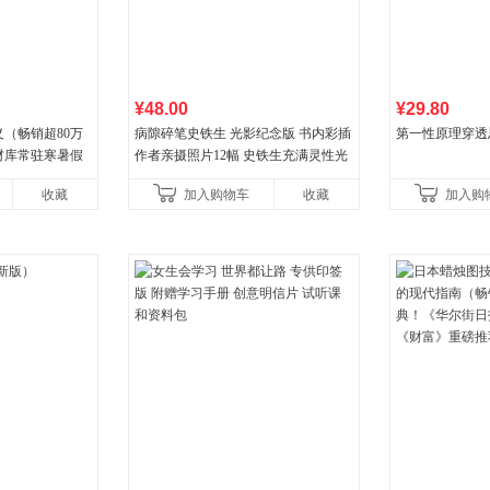
¥48.00
¥29.80
（畅销超80万
病隙碎笔史铁生 光影纪念版 书内彩插
第一性原理穿透
材库常驻寒暑假
作者亲摄照片12幅 史铁生充满灵性光
师刘擎经典之作
辉的生命笔记 当当自营图书
收藏
加入购物车
收藏
加入购
学知