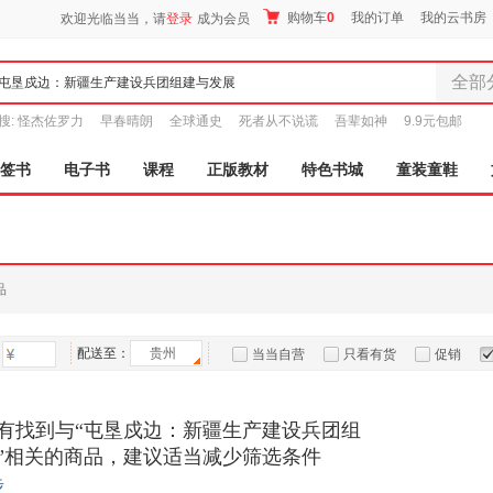
购物车
0
我的订单
我的云书房
欢迎光临当当，请
登录
成为会员
全部
全部分
搜:
怪杰佐罗力
早春晴朗
全球通史
死者从不说谎
吾辈如神
9.9元包邮
尾品汇
图书
签书
电子书
课程
正版教材
特色书城
童装童鞋
电子书
音像
影视
时尚美
品
母婴用
玩具
配送至：
贵州
孕婴服
当当自营
只看有货
促销
童装童
特卖
预售
入驻商家
家居日
有找到与“屯垦戍边：新疆生产建设兵团组
家具装
”相关的商品，建议适当减少筛选条件
服装
步
鞋