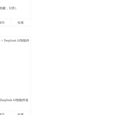
四册，32开）
物车
收藏
eepSeek AI智能伴读
物车
收藏