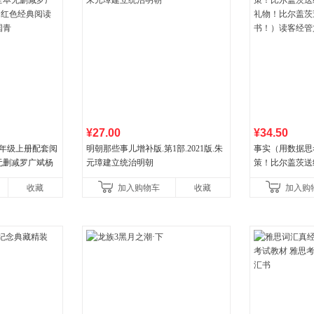
¥27.00
¥34.50
八年级上册配套阅
明朝那些事儿增补版.第1部.2021版.朱
事实（用数据思
无删减罗广斌杨
元璋建立统治明朝
策！比尔盖茨送
色经典阅读书籍
礼物！比尔盖茨
收藏
加入购物车
收藏
加入购
书！）读客经管