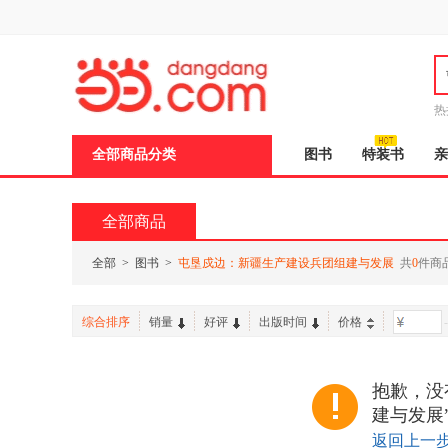
新
窗
口
打
开
无
障
热
碍
邮
说
全部商品分类
图书
特装书
亲
明
页
面,
按
全部商品
Ctrl
加
波
全部
>
图书
>
屯垦戍边：新疆生产建设兵团组建与发展
共
0
件商
浪
键
打
综合排序
销量
好评
出版时间
价格
-
开
导
盲
模
抱歉，没
式
建与发展
返回上一