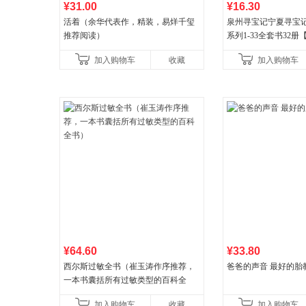
¥31.00
¥16.30
活着（余华代表作，精装，易烊千玺
泉州寻宝记宁夏寻宝
推荐阅读）
系列1-33全套书32
宝记】当当自营正版6
加入购物车
收藏
加入购物车
广东福建河北黑
¥64.60
¥33.80
西尔斯过敏全书（崔玉涛作序推荐，
爸爸的声音 最好的胎
一本书囊括所有过敏类型的百科全
书）
加入购物车
收藏
加入购物车