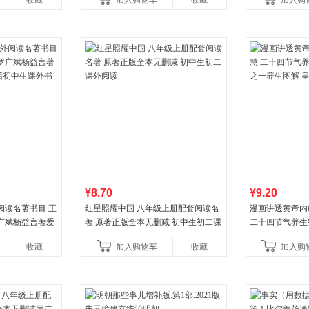
收藏
加入购物车
收藏
加入购
¥8.70
¥9.20
阅读名著书目 正
红星照耀中国 八年级上册配套阅读名
漫画讲透黄帝内
广斌杨益言著爱
著 原著正版全本无删减 初中生初二课
二十四节气养生
初中生课外书中
外阅读
一养生图解 皇
收藏
加入购物车
收藏
加入购