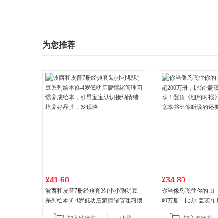
为您推荐
¥41.60
¥34.80
波西和皮普7册经典套装(小小聪明豆
你当像鸟飞往你的山
系列绘本)0-4岁低幼启蒙情绪管理习惯
00万册，比尔·盖茨
养成绘本，引导宝宝认识接纳情绪培
顶《纽约时报》畅销榜