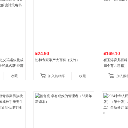
¥24.90
¥169.10
论之父冯诺依曼成
协和专家孕产大百科（汉竹）
崔玉涛育儿百科
士经典名著 经济
18个育儿秘籍）
诡计策略书籍
收藏
加入购物车
收藏
加入购