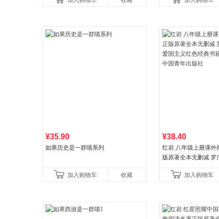
加入购物车
收藏
加入购物车
养好品质，发现快
比你听说的还要
¥35.90
¥38.40
如果历史是一群喵系列
红岩 八年级上册课外
版原著全本无删减 罗
国主义红色经典书籍
加入购物车
收藏
加入购物车
国青年出版社