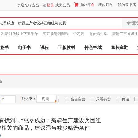
购物车
0
我的订单
我的云书房
欢迎光临当当，请
登录
成为会员
全部
全部分
搜:
新时代版上下五千年
离开前请叫醒我
学习观
有兽焉全集
唐诗三百首译注
尾品汇
图书
签书
电子书
课程
正版教材
特色书城
童装童鞋
电子书
音像
影视
时尚美
品
母婴用
玩具
配送至：
海南
孕婴服
当当自营
只看有货
促销
童装童
特卖
预售
入驻商家
家居日
有找到与“屯垦戍边：新疆生产建设兵团组
家具装
”相关的商品，建议适当减少筛选条件
服装
步
鞋