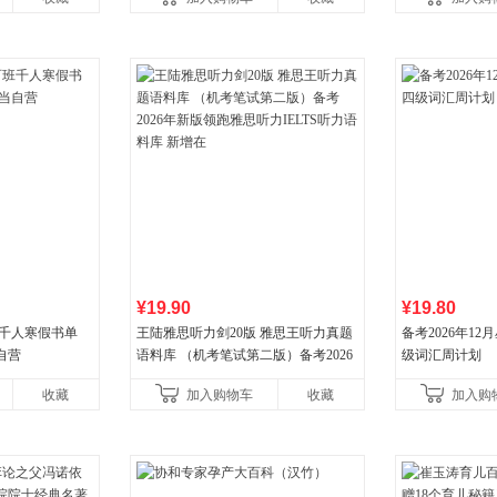
¥19.90
¥19.80
班千人寒假书单
王陆雅思听力剑20版 雅思王听力真题
备考2026年1
自营
语料库 （机考笔试第二版）备考2026
级词汇周计划
年新版领跑雅思听力IELTS听力语料库
收藏
加入购物车
收藏
加入购
新增在