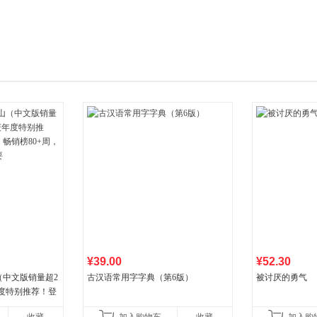
箱包皮
手表饰
运动户
汽车用
食品
手机通
数码影
电脑办
大家电
家用电
¥39.00
¥52.30
（中文版销量超2
古汉语常用字字典（第6版）
被讨厌的勇气
年度特别推荐！登
80+周，这本书