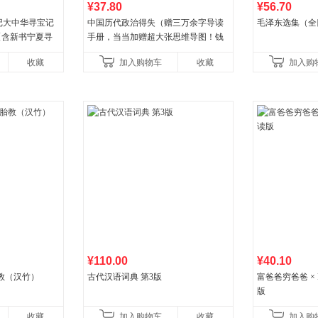
¥37.80
¥56.70
记大中华寻宝记
中国历代政治得失（赠三万余字导读
毛泽东选集（全
册【含新书宁夏寻
手册，当当加赠超大张思维导图！钱
-12岁新疆海南
穆经典名著，1977年原版授权，岳麓
收藏
加入购物车
收藏
加入购
书社最新修订！中学生
¥110.00
¥40.10
教（汉竹）
古代汉语词典 第3版
富爸爸穷爸爸 × D
版
收藏
加入购物车
收藏
加入购