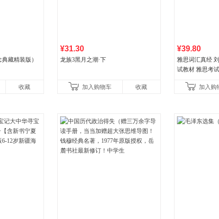
¥31.30
¥39.80
念典藏精装版）
龙族3黑月之潮·下
雅思词汇真经 刘
试教材 雅思考
书
收藏
加入购物车
收藏
加入购