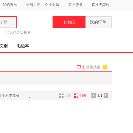
我的当当
当当拼团
企业采购
客户服务
切换无障碍
分类
我的订单
购物车
类
9.9元包
高级搜索
文创
毛边本
批量搜索
妆
品
饰
手机专享价
大图
列表
1
/1
鞋
用
饰