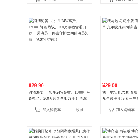
¥29.90
¥29.00
河清海晏 （ 知乎24W高赞、15000+评
我与地坛 纪念版 百
论热议、200万读者含泪力荐！ 周海
九年级推荐阅读 当当
晏，你去守护世间的海晏河清，我来
加入购物车
收藏
加入购物车
守护你！