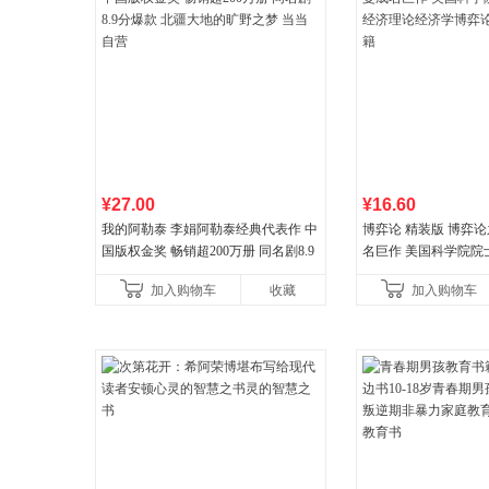
¥27.00
¥16.60
我的阿勒泰 李娟阿勒泰经典代表作 中
博弈论 精装版 博弈
国版权金奖 畅销超200万册 同名剧8.9
名巨作 美国科学院院
分爆款 北疆大地的旷野之梦 当当自营
理论经济学博弈论的
加入购物车
收藏
加入购物车