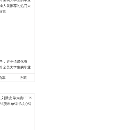
考，避免情绪化决
给全美大学生的毕业
逢人就推荐的热门大
物车
收藏
文库