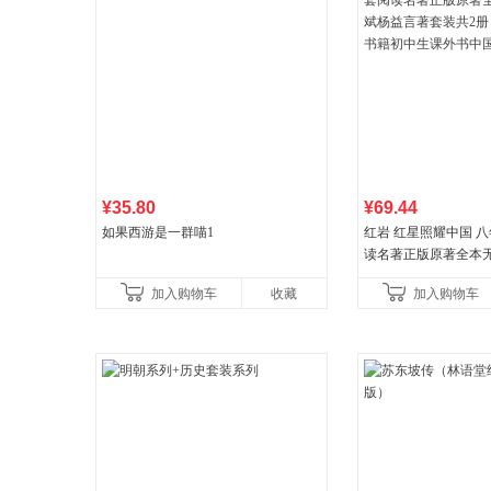
¥35.80
¥69.44
如果西游是一群喵1
红岩 红星照耀中国 
读名著正版原著全本
益言著套装共2册 红
加入购物车
收藏
加入购物车
初中生课外书中国青