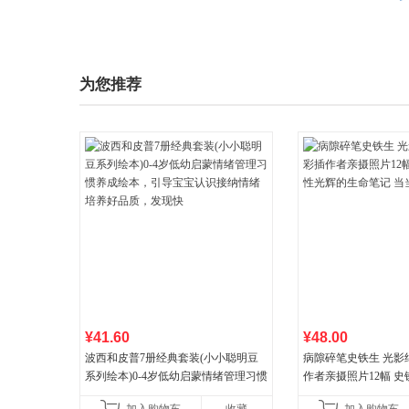
为您推荐
¥41.60
¥48.00
波西和皮普7册经典套装(小小聪明豆
病隙碎笔史铁生 光影
系列绘本)0-4岁低幼启蒙情绪管理习惯
作者亲摄照片12幅 
养成绘本，引导宝宝认识接纳情绪培
辉的生命笔记 当当自