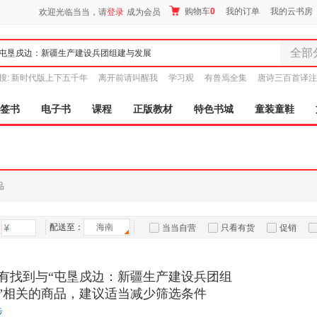
购物车
0
我的订单
我的云书房
欢迎光临当当，请
登录
成为会员
全部
全部分
搜:
新时代版上下五千年
离开前请叫醒我
学习观
有兽焉全集
唐诗三百首译注
尾品汇
图书
签书
电子书
课程
正版教材
特色书城
童装童鞋
电子书
音像
影视
时尚美
品
母婴用
玩具
配送至：
海南
孕婴服
当当自营
只看有货
促销
童装童
特卖
预售
入驻商家
家居日
有找到与“屯垦戍边：新疆生产建设兵团组
家具装
”相关的商品，建议适当减少筛选条件
服装
步
鞋