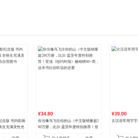
箱包皮
手表饰
运动户
汽车用
食品
手机通
数码影
电脑办
大家电
家用电
¥34.80
¥39.00
纪念版 书内彩插
你当像鸟飞往你的山（中文版销量超2
古汉语常用字字
史铁生充满灵性光
00万册，比尔·盖茨年度特别推荐！登
营图书
顶《纽约时报》畅销榜80+周，这本书