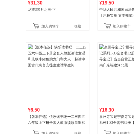
¥31.30
¥19.50
龙族3黑月之潮·下
中华人民共和国民法
【注释实用 文本规范 
丰富】团购电话:400106
加入购物车
收藏
加入购物车
¥6.50
¥16.30
【版本任选】快乐读书吧一二三四五
泉州寻宝记宁夏寻宝
六年级上下册全套人教版读读童谣和
系列1-33全套书32
儿歌小鲤鱼跳龙门和大人一起读中国
宝记】当当自营正版6
加入购物车
收藏
加入购物车