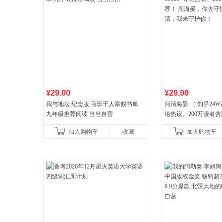
¥29.00
¥29.90
我与地坛 纪念版 百班千人寒假书单
河清海晏 （ 知乎24W
九年级推荐阅读 当当自营
论热议、200万读者含
晏，你去守护世间的
加入购物车
收藏
加入购物车
守护你！