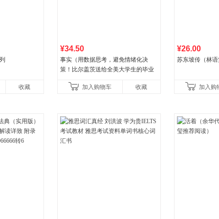
¥34.50
¥26.00
列
事实（用数据思考，避免情绪化决
苏东坡传（林语
策！比尔盖茨送给全美大学生的毕业
礼物！比尔盖茨逢人就推荐的热门大
收藏
加入购物车
收藏
加入购
书！）读客经管文库