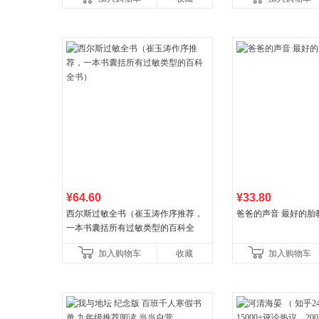
古代寓言安徒生童话学生阅
广东福建河北黑
¥64.60
¥33.80
西尔斯过敏全书（崔玉涛作序推荐，
爸爸的声音 最好的胎
一本书囊括所有过敏类型的百科全
书）
加入购物车
收藏
加入购物车