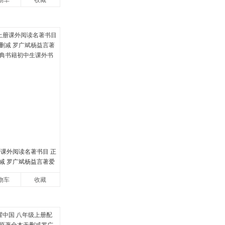
物车
收藏
册课外阅读名著书目 正
减 罗广斌杨益言著爱
书籍初中生课外书中
物车
收藏