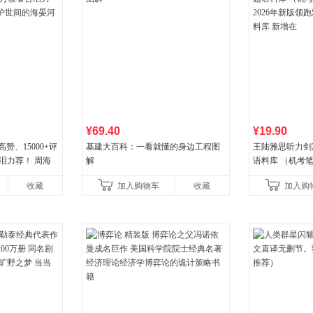
¥69.40
¥19.90
高赞、15000+评
基建大百科：一看就懂的身边工程图
王陆雅思听力剑
泪力荐！ 周海
解
语料库 （机考笔
海晏河清，我来
年新版领跑雅思听
收藏
加入购物车
收藏
加入购
新增在