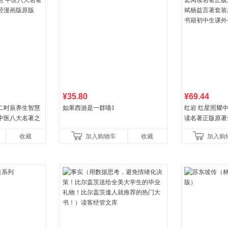
¥35.80
¥69.44
二时辰养生智慧
如果西游是一群喵1
红岩 红星照耀
中医八大名著之
读名著正版原著
漫画版原版
益言著套装共2
收藏
加入购物车
收藏
加入购
初中生课外书中