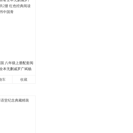
中国 八年级上册配套阅
全本无删减罗广斌杨
册 红色经典阅读书籍
物车
收藏
国青