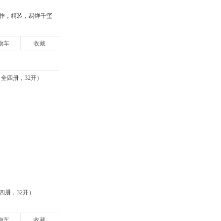
作，精装，易烊千玺
物车
收藏
四册，32开）
物车
收藏