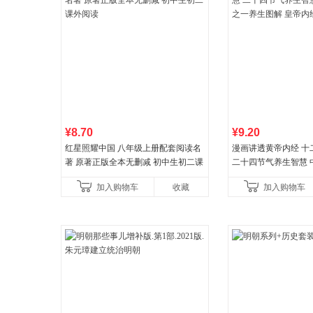
¥8.70
¥9.20
红星照耀中国 八年级上册配套阅读名
漫画讲透黄帝内经 十
著 原著正版全本无删减 初中生初二课
二十四节气养生智慧 
外阅读
一养生图解 皇帝内经
加入购物车
收藏
加入购物车