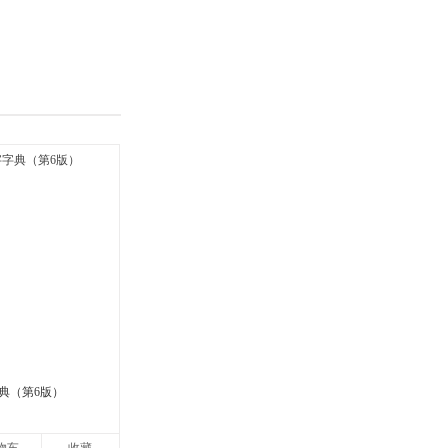
具
品
外
品
讯
音
公
器
典（第6版）