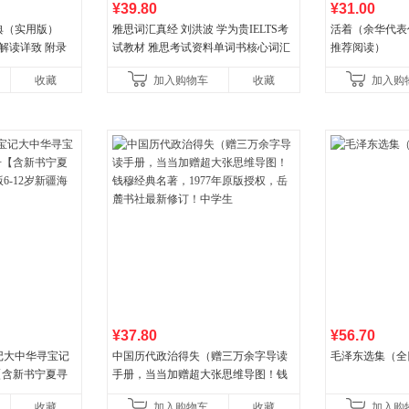
¥39.80
¥31.00
典（实用版）
雅思词汇真经 刘洪波 学为贵IELTS考
活着（余华代表
解读详致 附录
试教材 雅思考试资料单词书核心词汇
推荐阅读）
6666转6
书
收藏
加入购物车
收藏
加入购
¥37.80
¥56.70
记大中华寻宝记
中国历代政治得失（赠三万余字导读
毛泽东选集（全
册【含新书宁夏寻
手册，当当加赠超大张思维导图！钱
-12岁新疆海南
穆经典名著，1977年原版授权，岳麓
收藏
加入购物车
收藏
加入购