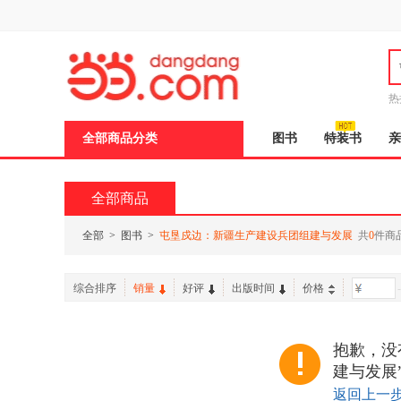
新
窗
口
打
开
无
障
热
碍
邮
说
全部商品分类
图书
特装书
亲
明
页
面,
按
全部商品
Ctrl
加
波
全部
>
图书
>
屯垦戍边：新疆生产建设兵团组建与发展
共
0
件商
浪
键
打
综合排序
销量
好评
出版时间
价格
-
开
导
盲
模
抱歉，没
式
建与发展
返回上一