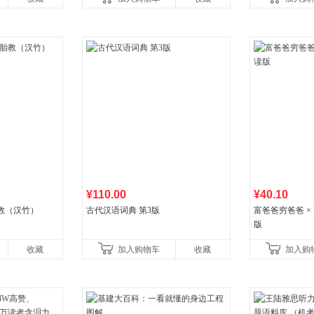
书社最新修订！中学生
¥110.00
¥40.10
教（汉竹）
古代汉语词典 第3版
富爸爸穷爸爸 × D
版
收藏
加入购物车
收藏
加入购