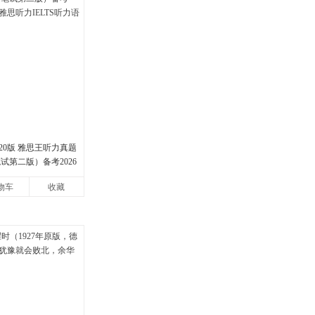
20版 雅思王听力真题
试第二版）备考2026
力IELTS听力语料库
物车
收藏