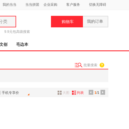
我的当当
当当拼团
企业采购
客户服务
切换无障碍
分类
我的订单
购物车
类
9.9元包
高级搜索
文创
毛边本
批量搜索
妆
品
饰
手机专享价
大图
列表
1
/1
鞋
用
饰