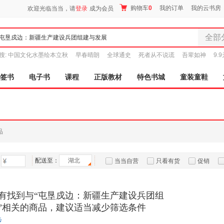
购物车
0
我的订单
我的云书房
欢迎光临当当，请
登录
成为会员
全部
全部分
搜:
中国文化水墨绘本立秋
早春晴朗
全球通史
死者从不说谎
吾辈如神
9.
尾品汇
图书
签书
电子书
课程
正版教材
特色书城
童装童鞋
电子书
音像
影视
时尚美
品
母婴用
玩具
配送至：
湖北
孕婴服
当当自营
只看有货
促销
童装童
特卖
预售
入驻商家
家居日
有找到与“屯垦戍边：新疆生产建设兵团组
家具装
”相关的商品，建议适当减少筛选条件
服装
步
鞋