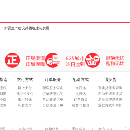
箱包皮
手表饰
运动户
汽车用
食品
手机通
数码影
电脑办
大家电
家用电
指南
支付方式
订单服务
配送方式
退换货
流程
网上支付
配送服务查询
当日递
退换货服务查询
制度
礼品卡支付
订单状态说明
次日达
自助申请退换货
协议
银行转账
自助取消订单
订单自提
退换货进度查询
优惠
礼券支付
自助修改订单
验货与签收
退款方式和时间
联盟
|
当当招商
|
机构销售
|
手机当当
|
官方Blog
|
知