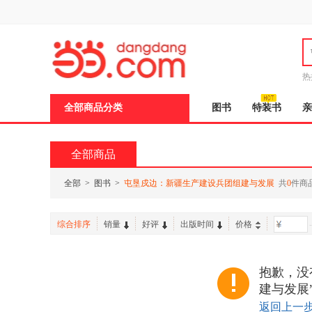
新
窗
口
打
开
无
障
热
碍
说
全部商品分类
图书
特装书
亲
明
页
面,
按
全部商品
Ctrl
加
波
全部
>
图书
>
屯垦戍边：新疆生产建设兵团组建与发展
共
0
件商
浪
键
打
综合排序
销量
好评
出版时间
价格
-
开
导
盲
模
抱歉，没
式
建与发展
返回上一