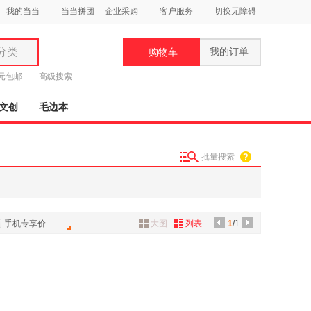
我的当当
当当拼团
企业采购
客户服务
切换无障碍
分类
我的订单
购物车
类
9元包邮
高级搜索
文创
毛边本
批量搜索
妆
品
饰
手机专享价
大图
列表
1
/1
鞋
用
饰