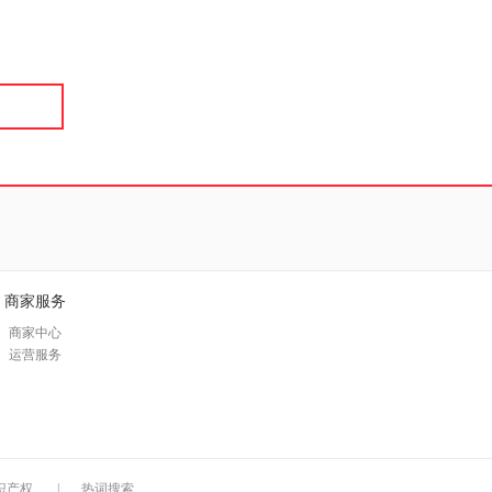
具
品
外
品
讯
音
公
器
商家服务
商家中心
运营服务
识产权
|
热词搜索