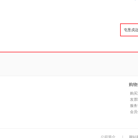
购物
购买
发票
服务
会员
公司简介
|
网站