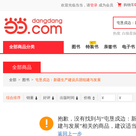
新
购物车
欢迎光临当当，请
登录
成为会员
窗
口
打
开
无
障
热搜:
白狼星
碍
师3
重建秦
说
全部商品分类
图书
特装书
亲签书
电子书
明
页
面,
按
全部商品
Ctrl
加
波
全部
>
图书
>
屯垦戍边：新疆生产建设兵团组建与发展
浪
键
打
综合排序
销量
好评
出版时间
价格
-
开
导
盲
模
抱歉，没有找到与“屯垦戍边：
式
建与发展”相关的商品，建议适
返回上一步