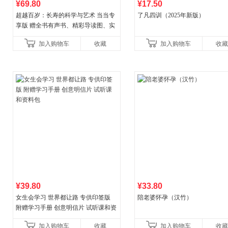
¥69.80
¥17.50
超越百岁：长寿的科学与艺术 当当专
了凡四训（2025年新版）
享版 赠全书有声书、精彩导读图、实
操教学视频 官方全新升级版 三大专属
加入购物车
收藏
加入购物车
收藏
权益
¥39.80
¥33.80
女生会学习 世界都让路 专供印签版
陪老婆怀孕（汉竹）
附赠学习手册 创意明信片 试听课和资
料包
加入购物车
收藏
加入购物车
收藏