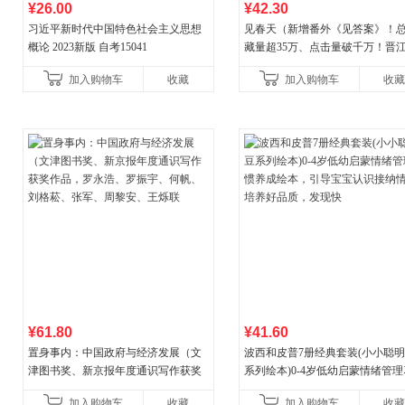
¥26.00
¥42.30
习近平新时代中国特色社会主义思想
见春天（新增番外《见答案》！
概论 2023新版 自考15041
藏量超35万、点击量破千万！晋
气作者 纵虎嗅花 催泪之作！）
加入购物车
收藏
加入购物车
收藏
¥61.80
¥41.60
置身事内：中国政府与经济发展（文
波西和皮普7册经典套装(小小聪
津图书奖、新京报年度通识写作获奖
系列绘本)0-4岁低幼启蒙情绪管
作品，罗永浩、罗振宇、何帆、刘格
养成绘本，引导宝宝认识接纳情
加入购物车
收藏
加入购物车
收藏