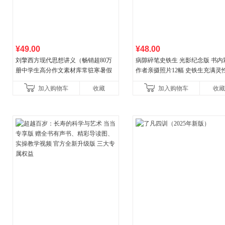
¥49.00
¥48.00
刘擎西方现代思想讲义（畅销超80万
病隙碎笔史铁生 光影纪念版 书内
册中学生高分作文素材库常驻寒暑假
作者亲摄照片12幅 史铁生充满灵
阅读书单，奇葩说导师刘擎经典之作
辉的生命笔记 当当自营图书
加入购物车
收藏
加入购物车
收藏
讲透西方思想史，哲学知