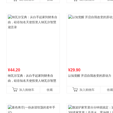
菘、张军、周黎安、王烁联
养好品质，发现快
¥44.20
¥29.90
纳瓦尔宝典：从白手起家到财务自
认知觉醒 开启自我改变的原动力
由，硅谷知名天使投资人纳瓦尔智慧
箴言录
加入购物车
收藏
加入购物车
收藏