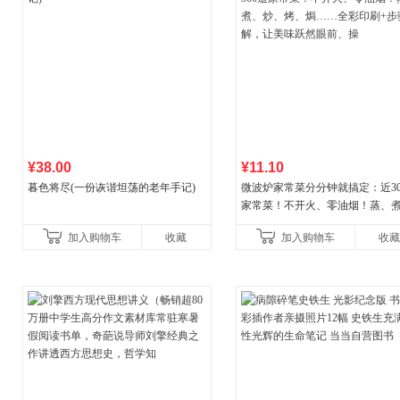
¥38.00
¥11.10
暮色将尽(一份诙谐坦荡的老年手记)
微波炉家常菜分分钟就搞定：近30
家常菜！不开火、零油烟！蒸、
炒、烤、焗……全彩印刷+步骤图
加入购物车
收藏
加入购物车
收藏
让美味跃然眼前、操