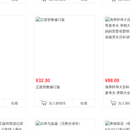
育书
¥32.30
¥88.00
正面管教修订版
海蒂怀孕大百科 
麦考夫 孕期大
妈育婴母婴喂养
收藏
加入购物车
收藏
加入购
健养生百科读物