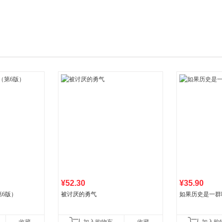
箱包皮
手表饰
运动户
汽车用
食品
手机通
数码影
电脑办
大家电
家用电
¥52.30
¥35.90
6版）
被讨厌的勇气
如果历史是一群