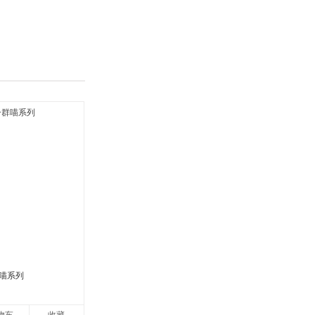
具
品
外
品
讯
音
公
器
喵系列