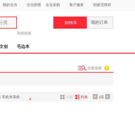
我的当当
当当拼团
企业采购
客户服务
切换无障碍
分类
我的订单
购物车
类
高级搜索
文创
毛边本
批量搜索
妆
品
饰
手机专享价
大图
列表
1
/1
鞋
用
饰