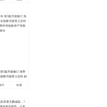
第5版升级修订 海蒂
全胎教书籍育儿百科 妈
怀孕胎教孕产孕期保
物车
收藏
当