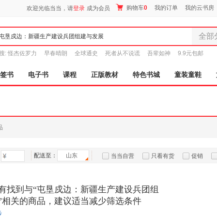
购物车
0
我的订单
我的云书房
欢迎光临当当，请
登录
成为会员
全部
全部分
搜:
怪杰佐罗力
早春晴朗
全球通史
死者从不说谎
吾辈如神
9.9元包邮
尾品汇
图书
签书
电子书
课程
正版教材
特色书城
童装童鞋
电子书
音像
影视
时尚美
品
母婴用
玩具
配送至：
山东
孕婴服
当当自营
只看有货
促销
童装童
特卖
预售
入驻商家
家居日
有找到与“屯垦戍边：新疆生产建设兵团组
家具装
”相关的商品，建议适当减少筛选条件
服装
步
鞋