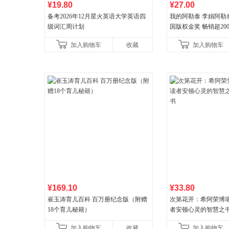
¥19.80
¥27.00
备考2026年12月星火英语大学英语四
我的阿勒泰 李娟阿勒
级词汇周计划
国版权金奖 畅销超200
分爆款 北疆大地的旷
加入购物车
收藏
加入购物车
¥169.10
¥33.80
崔玉涛育儿百科 百万册纪念版（附赠
次第花开：希阿荣博
18个育儿秘籍）
者安顿心灵的智慧之
加入购物车
收藏
加入购物车