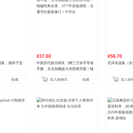
¥37.80
¥56.70
精装，易烊千玺
中国历代政治得失（赠三万余字导读
毛泽东选集（全
手册，当当加赠超大张思维导图！钱
穆经典名著，1977年原版授权，岳麓
收藏
加入购物车
收藏
加入购
书社最新修订！中学生