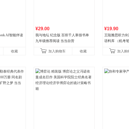
¥29.00
¥19.90
eek AI智能伴读
我与地坛 纪念版 百班千人寒假书单
王陆雅思听力剑
九年级推荐阅读 当当自营
语料库 （机考笔
年新版领跑雅思听
收藏
加入购物车
收藏
加入购
新增在