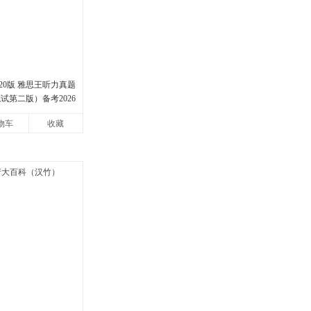
20版 雅思王听力真题
试第二版）备考2026
力IELTS听力语料库
物车
收藏