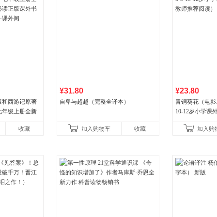
¥31.80
¥23.80
版和西游记原著
自卑与超越（完整全译本）
青铜葵花（电影原
七年级上册全新
10-12岁小学
读正版课外书初
推荐阅读）
收藏
加入购物车
收藏
加入购
课外阅