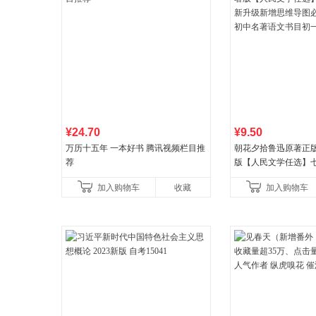
¥24.70
¥9.50
万历十五年 一本好书 腾讯视频栏目推
朝花夕拾鲁迅原著正
荐
版【人民文学任选】
升级新增思维导图必
加入购物车
收藏
加入购物车
中名著语文书目初一