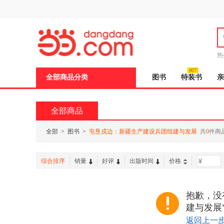
新
窗
口
打
开
无
障
热
碍
说
全部商品分类
图书
特装书
亲
明
页
面,
按
全部商品
Ctrl
加
波
全部
>
图书
>
屯垦戍边：新疆生产建设兵团组建与发展
共
0
件商
浪
键
打
综合排序
销量
好评
出版时间
价格
-
开
导
盲
模
抱歉，没
式
建与发展
返回上一