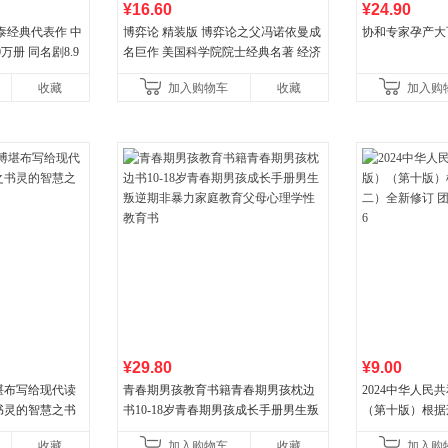
¥16.60
¥24.90
泰经典代表作 中
博弈论 精装版 博弈论之父冯诺依曼成
协和专家孕产大
万册 同名剧8.9
名巨作 美国科学院院士经典名著 经济
野之梦 当当自营
理论经济学博弈论的诡计策略书籍
收藏
加入购物车
收藏
加入购
¥29.80
¥9.00
堪布写给现代读
青春期男孩教育书籍青春期男孩枕边
2024中华人民
书灵的智慧之书
书10-18岁青春期男孩成长手册男生叛
（第十版）根据
逆期非暴力家庭教育父母心理学性教
全新修订 团购电话:
收藏
加入购物车
收藏
加入购