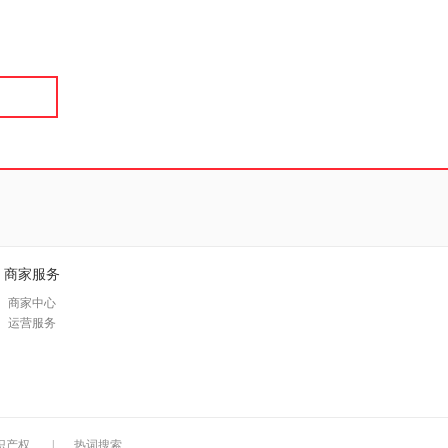
具
品
外
品
讯
音
公
器
商家服务
商家中心
运营服务
识产权
|
热词搜索