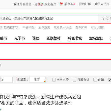
购物车
0
我的订单
我的云书房
欢迎光临当当，请
登录
成为会员
全部
全部分
搜:
怪杰佐罗力
早春晴朗
全球通史
死者从不说谎
吾辈如神
9.9元包邮
尾品汇
图书
签书
电子书
课程
正版教材
特色书城
童装童鞋
电子书
音像
影视
时尚美
品
母婴用
玩具
配送至：
江西
孕婴服
当当自营
只看有货
促销
童装童
特卖
预售
入驻商家
家居日
有找到与“屯垦戍边：新疆生产建设兵团组
家具装
”相关的商品，建议适当减少筛选条件
服装
步
鞋