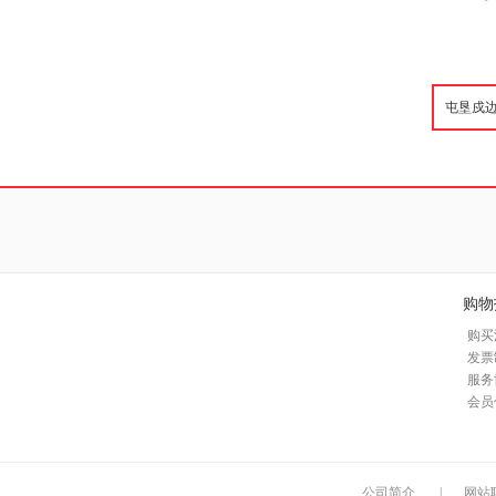
购物
购买
发票
服务
会员
公司简介
|
网站