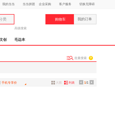
我的当当
当当拼团
企业采购
客户服务
切换无障碍
分类
我的订单
购物车
类
高级搜索
文创
毛边本
批量搜索
妆
品
饰
手机专享价
大图
列表
1
/1
鞋
用
饰