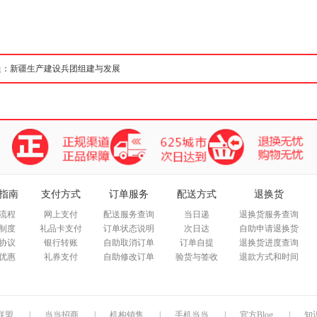
箱包皮
手表饰
运动户
汽车用
食品
手机通
数码影
电脑办
大家电
家用电
指南
支付方式
订单服务
配送方式
退换货
流程
网上支付
配送服务查询
当日递
退换货服务查询
制度
礼品卡支付
订单状态说明
次日达
自助申请退换货
协议
银行转账
自助取消订单
订单自提
退换货进度查询
优惠
礼券支付
自助修改订单
验货与签收
退款方式和时间
联盟
|
当当招商
|
机构销售
|
手机当当
|
官方Blog
|
知