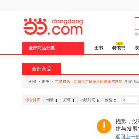
新
窗
口
打
开
无
障
热
碍
说
全部商品分类
图书
特装书
亲
明
页
面,
按
全部商品
Ctrl
加
波
全部
>
图书
>
屯垦戍边：新疆生产建设兵团组建与发展
共
0
件商
浪
键
打
综合排序
销量
好评
出版时间
价格
-
开
导
盲
模
抱歉，没
式
建与发展
返回上一