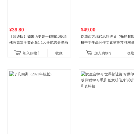
¥39.80
¥49.00
【普通版】如果历史是一群喵16晚清
刘擎西方现代思想讲义（畅销超8
残晖篇篇全套正版1-156册肥志著漫画
册中学生高分作文素材库常驻寒
8周年纪念版套装3册小学生课外阅读
阅读书单，奇葩说导师刘擎经典
加入购物车
收藏
加入购物车
收藏
儿童西游喵知识
讲透西方思想史，哲学知