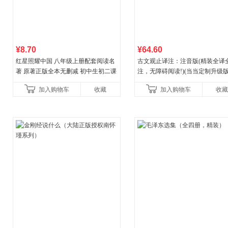
¥8.70
¥64.60
红星照耀中国 八年级上册配套阅读名
古文观止译注：注音版(精装全译
著 原著正版全本无删减 初中生初二课
注，无障碍阅读!)(当当定制升级版
外阅读
加入购物车
收藏
加入购物车
收藏