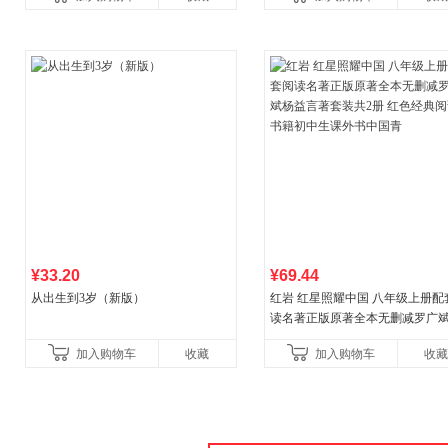
教辅资料
¥33.20
¥69.44
从出生到3岁（新版）
红岩 红星照耀中国 八年级上册配
读名著正版原著全本无删减罗广
益言著套装共2册 红色经典阅读书
加入购物车
收藏
加入购物车
收藏
初中生课外书中国青