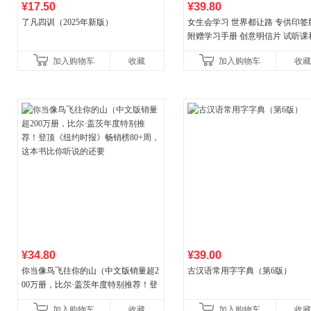
¥17.50
¥39.80
了凡四训（2025年新版）
女生会学习 世界都让路 专供印签
附赠学习手册 创意明信片 试听课
料包
加入购物车
收藏
加入购物车
收藏
¥34.80
¥39.00
你当像鸟飞往你的山（中文版销量超2
古汉语常用字字典（第6版）
00万册，比尔·盖茨年度特别推荐！登
顶《纽约时报》畅销榜80+周，这本书
加入购物车
收藏
加入购物车
收藏