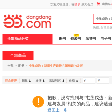
新
购物车
欢迎光临当当，请
登录
成为会员
窗
口
打
开
无
障
热搜:
白狼星
碍
师3
重建秦
说
全部商品分类
图书
特装书
亲签书
电子书
明
页
面,
按
全部商品
Ctrl
加
波
全部
>
图书
>
屯垦戍边：新疆生产建设兵团组建与发展
浪
键
打
综合排序
销量
好评
出版时间
价格
-
开
导
盲
模
抱歉，没有找到与“屯垦戍边：
式
建与发展”相关的商品，建议适
返回上一步