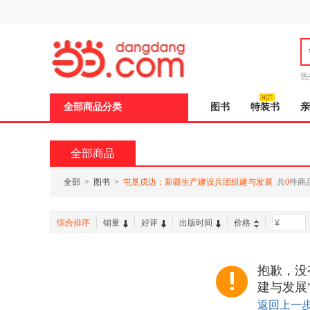
新
窗
口
打
开
无
障
热
碍
邮
说
全部商品分类
图书
特装书
亲
明
页
面,
按
全部商品
Ctrl
加
波
全部
>
图书
>
屯垦戍边：新疆生产建设兵团组建与发展
共
0
件商
浪
键
打
综合排序
销量
好评
出版时间
价格
-
开
导
盲
模
抱歉，没
式
建与发展
返回上一