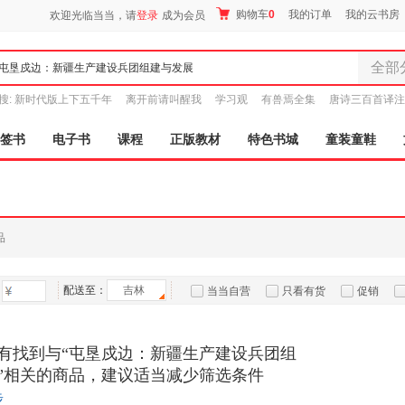
购物车
0
我的订单
我的云书房
欢迎光临当当，请
登录
成为会员
全部
全部分
搜:
新时代版上下五千年
离开前请叫醒我
学习观
有兽焉全集
唐诗三百首译注
尾品汇
图书
签书
电子书
课程
正版教材
特色书城
童装童鞋
电子书
音像
影视
时尚美
品
母婴用
玩具
配送至：
吉林
孕婴服
当当自营
只看有货
促销
童装童
特卖
预售
入驻商家
家居日
有找到与“屯垦戍边：新疆生产建设兵团组
家具装
”相关的商品，建议适当减少筛选条件
服装
步
鞋