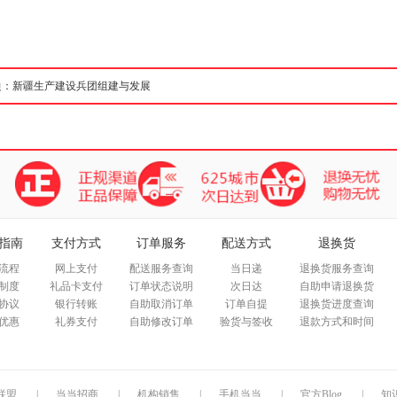
箱包皮
手表饰
运动户
汽车用
食品
手机通
数码影
电脑办
大家电
家用电
指南
支付方式
订单服务
配送方式
退换货
流程
网上支付
配送服务查询
当日递
退换货服务查询
制度
礼品卡支付
订单状态说明
次日达
自助申请退换货
协议
银行转账
自助取消订单
订单自提
退换货进度查询
优惠
礼券支付
自助修改订单
验货与签收
退款方式和时间
联盟
|
当当招商
|
机构销售
|
手机当当
|
官方Blog
|
知