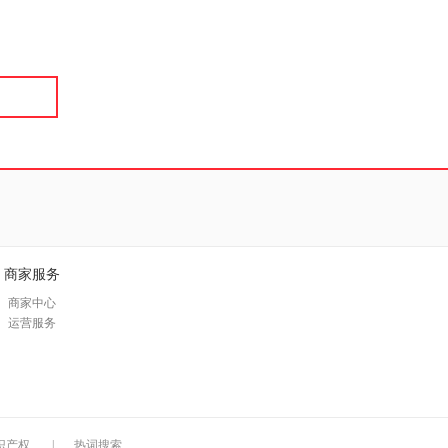
具
品
外
品
讯
音
公
器
商家服务
商家中心
运营服务
识产权
|
热词搜索