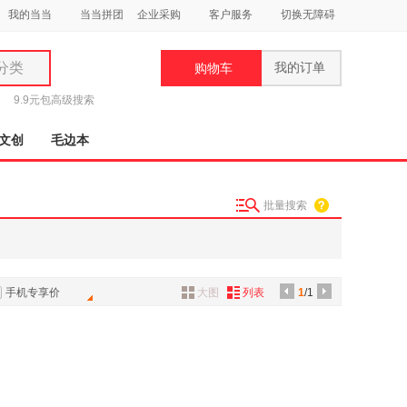
我的当当
当当拼团
企业采购
客户服务
切换无障碍
分类
我的订单
购物车
类
9.9元包
高级搜索
文创
毛边本
批量搜索
妆
品
饰
手机专享价
大图
列表
1
/1
鞋
用
饰