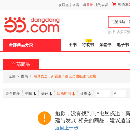
新
购物车
欢迎光临当当，请
登录
成为会员
窗
口
打
开
无
障
热搜:
多多罗
碍
传说
十日终
说
全部商品分类
图书
特装书
亲签书
电子书
明
页
面,
按
全部商品
Ctrl
加
波
全部
>
图书
>
屯垦戍边：新疆生产建设兵团组建与发展
浪
键
打
综合排序
销量
好评
出版时间
价格
-
开
导
盲
模
抱歉，没有找到与“屯垦戍边：
式
建与发展”相关的商品，建议适
返回上一步