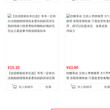
合“小行动”触发大脑行动开
¥15.30
¥43.90
【信谊精装绘本任选】爷爷一定有办
控糖革命 主持人李静推荐 大V尹
法抱抱猜猜我有多爱你妈妈买绿豆我
荐 张萌亲测有效 只需改变饮食顺
的情绪小怪兽青蛙和蟾蜍好饿的毛毛
就可以轻盈体态、改善皮肤、充
加入购物车
收藏
加入购物车
收藏
虫儿童故事书阅读精装绘本
力