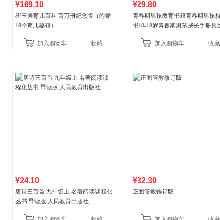
¥169.10
¥29.80
崔玉涛育儿百科 百万册纪念版（附赠
青春期男孩教育书籍青春期男孩
18个育儿秘籍）
书10-18岁青春期男孩成长手册男
逆期非暴力家庭教育父母心理学
加入购物车
收藏
加入购物车
收藏
育书
¥24.10
¥32.30
唐诗三百首 九年级上 名著阅读课程化
正面管教修订版
丛书 导读版 人民教育出版社
加入购物车
收藏
加入购物车
收藏