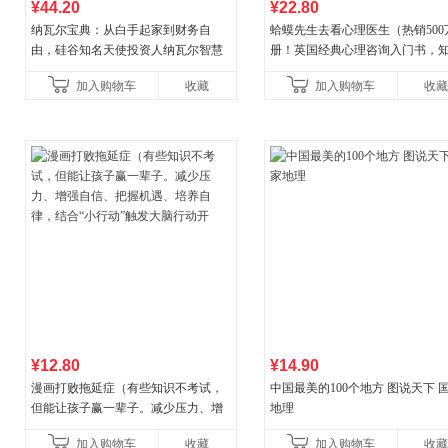
¥44.20
¥22.80
纳瓦尔宝典：从白手起家到财务自
蛤蟆先生去看心理医生（热销500
由，硅谷知名天使投资人纳瓦尔智慧
册！英国经典心理咨询入门书，
箴言录
心理学家李松蔚强烈推荐）
加入购物车
收藏
加入购物车
收藏
¥12.80
¥14.90
漫画打败拖延症（有些知识不考试，
中国最美的100个地方 图说天下 
但能让孩子赢一辈子。减少压力、增
地理
强自信、把握机遇、培养自律，结
加入购物车
收藏
加入购物车
收藏