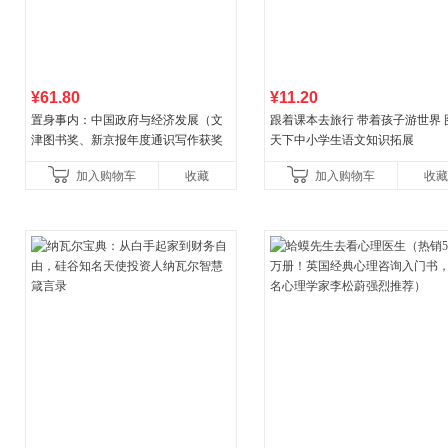
¥61.80
¥11.20
置身事内：中国政府与经济发展（文
跟着课本去旅行 带着孩子游世界 
津图书奖、新京报年度通识写作获奖
天下中小学生语文知识拓展
作品，罗永浩、罗振宇、何帆、刘格
加入购物车
收藏
加入购物车
收藏
菘、张军、周黎安、王烁联