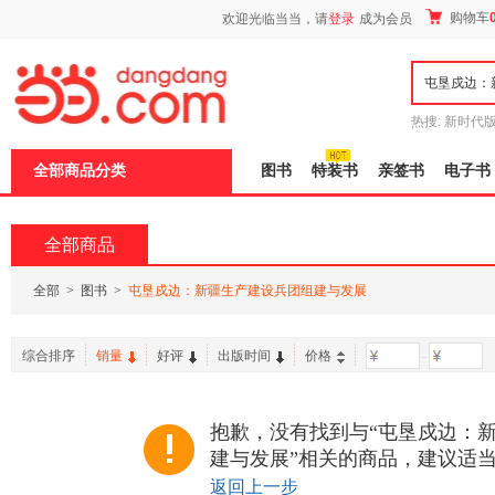
新
购物车
欢迎光临当当，请
登录
成为会员
窗
口
打
开
无
障
热搜:
新时代
碍
有兽焉全集
说
全部商品分类
图书
特装书
亲签书
电子书
明
页
面,
按
全部商品
Ctrl
加
波
全部
>
图书
>
屯垦戍边：新疆生产建设兵团组建与发展
浪
键
打
综合排序
销量
好评
出版时间
价格
-
开
导
盲
模
抱歉，没有找到与“屯垦戍边：
式
建与发展”相关的商品，建议适
返回上一步