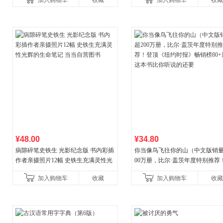
加入购物车
收藏
加入购物车
收藏
养好品质，发现快
¥48.00
¥34.80
病隙碎笔史铁生 光影纪念版 书内彩插
你当像鸟飞往你的山（中文版销量
作者亲摄照片12幅 史铁生充满灵性光
00万册，比尔·盖茨年度特别推荐
辉的生命笔记 当当自营图书
顶《纽约时报》畅销榜80+周，这
加入购物车
收藏
加入购物车
收藏
比你听说的还要