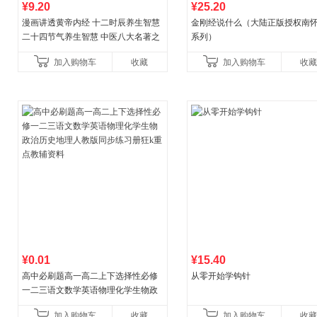
¥9.20
¥25.20
漫画讲透黄帝内经 十二时辰养生智慧
金刚经说什么（大陆正版授权南
二十四节气养生智慧 中医八大名著之
系列）
一养生图解 皇帝内经漫画版原版
加入购物车
收藏
加入购物车
收藏
¥0.01
¥15.40
高中必刷题高一高二上下选择性必修
从零开始学钩针
一二三语文数学英语物理化学生物政
治历史地理人教版同步练习册狂k重点
加入购物车
收藏
加入购物车
收藏