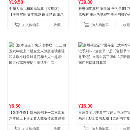
¥19.50
¥39.80
中华人民共和国民法典（实用版）
雅思词汇真经 刘洪波 学为贵IELT
【注释实用 文本规范 解读详致 附录
试教材 雅思考试资料单词书核心
丰富】团购电话:4001066666转6
书
加入购物车
收藏
加入购物车
收藏
¥6.50
¥16.30
【版本任选】快乐读书吧一二三四五
泉州寻宝记宁夏寻宝记大中华寻
六年级上下册全套人教版读读童谣和
系列1-33全套书32册【含新书宁
儿歌小鲤鱼跳龙门和大人一起读中国
宝记】当当自营正版6-12岁新疆
加入购物车
收藏
加入购物车
收藏