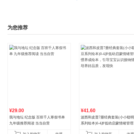
为您推荐
¥29.00
¥41.60
我与地坛 纪念版 百班千人寒假书单
波西和皮普7册经典套装(小小聪
九年级推荐阅读 当当自营
系列绘本)0-4岁低幼启蒙情绪管
养成绘本，引导宝宝认识接纳情