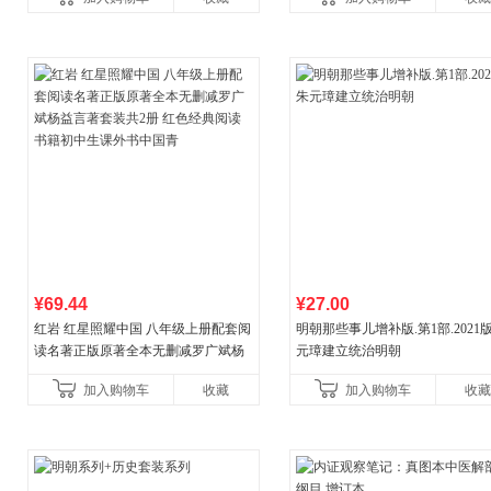
教辅资料
¥69.44
¥27.00
红岩 红星照耀中国 八年级上册配套阅
明朝那些事儿增补版.第1部.2021版
读名著正版原著全本无删减罗广斌杨
元璋建立统治明朝
益言著套装共2册 红色经典阅读书籍
加入购物车
收藏
加入购物车
收藏
初中生课外书中国青