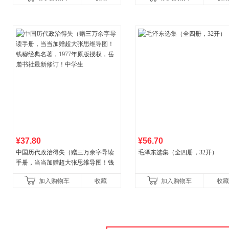
古代寓言安徒生童话学生阅
广东福建河北黑
¥37.80
¥56.70
中国历代政治得失（赠三万余字导读
毛泽东选集（全四册，32开）
手册，当当加赠超大张思维导图！钱
穆经典名著，1977年原版授权，岳麓
加入购物车
收藏
加入购物车
收藏
书社最新修订！中学生