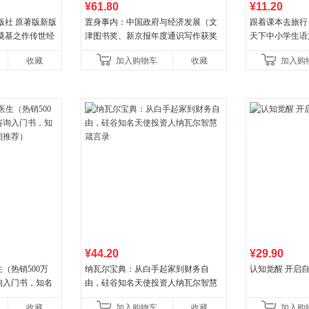
¥61.80
¥11.20
版社 原著版新版
置身事内：中国政府与经济发展（文
跟着课本去旅行
奠基之作传世经
津图书奖、新京报年度通识写作获奖
天下中小学生语
指导书目 当当自
作品，罗永浩、罗振宇、何帆、刘格
收藏
加入购物车
收藏
加入购
菘、张军、周黎安、王烁联
¥44.20
¥29.90
（热销500万
纳瓦尔宝典：从白手起家到财务自
认知觉醒 开启
询入门书，知名
由，硅谷知名天使投资人纳瓦尔智慧
推荐）
箴言录
收藏
加入购物车
收藏
加入购