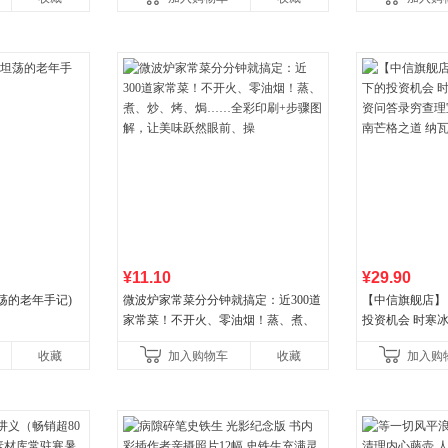
¥11.10
¥29.90
荡的老年手记)
微波炉家常菜分分钟就搞定：近300道
【中信旗舰店】
家常菜！不开火、零油烟！蒸、煮、
投资机会 时寒冰
炒、烤、焗……全彩印刷+步骤图解，
答录穷查理宝典
收藏
加入购物车
收藏
加入购
让美味跃然眼前、操
格之道 纳瓦尔