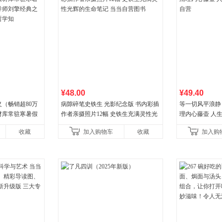
¥48.00
¥49.40
（畅销超80万
病隙碎笔史铁生 光影纪念版 书内彩插
等一切风平浪静
材库常驻寒暑假
作者亲摄照片12幅 史铁生充满灵性光
理内心藤壶 人
师刘擎经典之作
辉的生命笔记 当当自营图书
营
收藏
加入购物车
收藏
加入购
学知