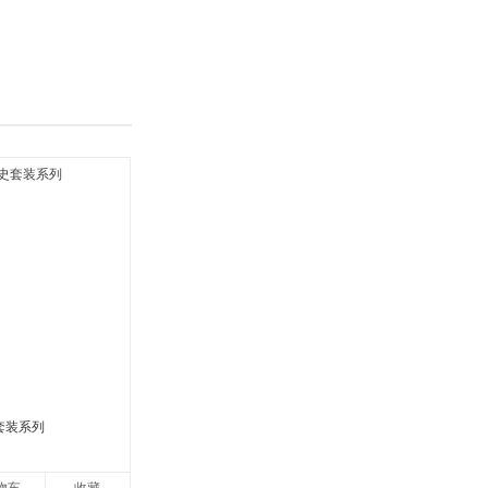
具
品
外
品
讯
音
公
器
套装系列