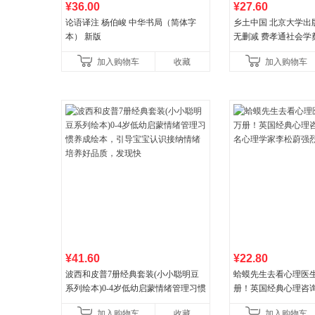
¥36.00
¥27.60
论语译注 杨伯峻 中华书局（简体字
乡土中国 北京大学出
本） 新版
无删减 费孝通社会学
典 入选中小学生阅读
加入购物车
收藏
加入购物车
营
¥41.60
¥22.80
波西和皮普7册经典套装(小小聪明豆
蛤蟆先生去看心理医生
系列绘本)0-4岁低幼启蒙情绪管理习惯
册！英国经典心理咨
养成绘本，引导宝宝认识接纳情绪培
心理学家李松蔚强烈
加入购物车
收藏
加入购物车