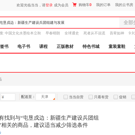
购物车
0
我的订单
我的云书房
欢迎光临当当，请
登录
成为会员
全部
全部分
搜:
中国文化水墨绘本立秋
早春晴朗
全球通史
死者从不说谎
吾辈如神
9.
尾品汇
图书
签书
电子书
课程
正版教材
特色书城
童装童鞋
电子书
音像
影视
时尚美
品
母婴用
玩具
配送至：
天津
孕婴服
当当自营
只看有货
促销
童装童
特卖
预售
入驻商家
家居日
有找到与“屯垦戍边：新疆生产建设兵团组
家具装
”相关的商品，建议适当减少筛选条件
服装
步
鞋