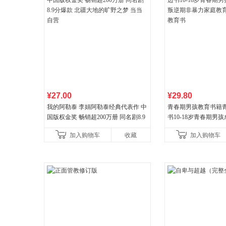
¥27.00
¥29.80
我的阿勒泰 李娟阿勒泰经典代表作 中
青春期男孩教育书籍
国版权金奖 畅销超200万册 同名剧8.9
书10-18岁青春期男
分爆款 北疆大地的旷野之梦 当当自营
逆期非暴力家庭教育
加入购物车
收藏
加入购物车
育书