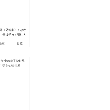
外《见答案》！总收
点击量破千万！晋江人
花 催泪之作！）
物车
收藏