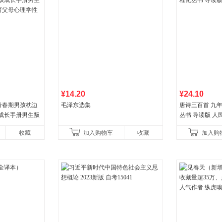
¥14.20
¥24.10
青春期男孩枕边
毛泽东选集
唐诗三百首 九
孩成长手册男生叛
丛书 导读版 人
父母心理学性教
收藏
加入购物车
收藏
加入购