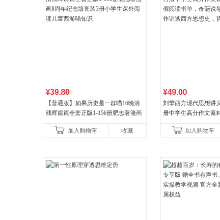
¥39.80
¥49.00
【普通版】如果历史是一群喵16晚清
刘擎西方现代思想讲义
残晖篇篇全套正版1-156册肥志著漫画
册中学生高分作文素
8周年纪念版套装3册小学生课外阅读
阅读书单，奇葩说导
加入购物车
收藏
加入购物车
儿童西游喵知识
讲透西方思想史，哲