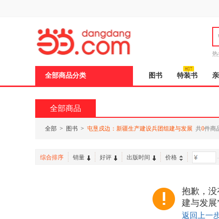
新
窗
口
打
开
无
障
热
碍
说
全部商品分类
图书
特装书
亲
明
页
面,
按
全部商品
Ctrl
加
波
全部
>
图书
>
屯垦戍边：新疆生产建设兵团组建与发展
共
0
件商
浪
键
打
综合排序
销量
好评
出版时间
价格
-
开
导
盲
模
抱歉，没
式
建与发展
返回上一