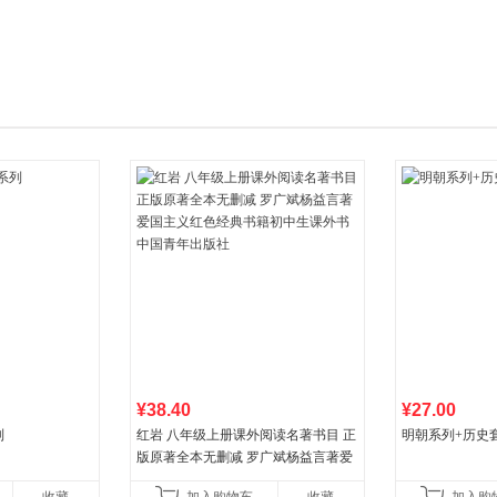
箱包皮
手表饰
运动户
汽车用
食品
手机通
数码影
电脑办
大家电
家用电
¥38.40
¥27.00
列
红岩 八年级上册课外阅读名著书目 正
明朝系列+历史
版原著全本无删减 罗广斌杨益言著爱
国主义红色经典书籍初中生课外书中