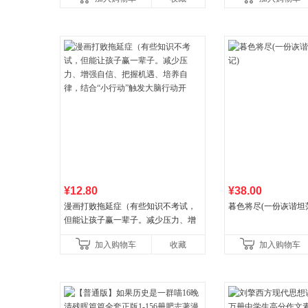
养好品质，发现快
¥12.80
¥38.00
漫画打败拖延症（有些知识不考试，
暮色将尽(一份诙谐坦
但能让孩子赢一辈子。减少压力、增
强自信、把握机遇、培养自律，结
加入购物车
收藏
加入购物车
合“小行动”触发大脑行动开