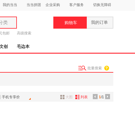
我的当当
当当拼团
企业采购
客户服务
切换无障碍
分类
我的订单
购物车
类
9元包邮
高级搜索
文创
毛边本
批量搜索
妆
品
饰
手机专享价
大图
列表
1
/1
鞋
用
饰