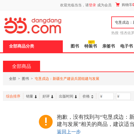
新
购物车
欢迎光临当当，请
登录
成为会员
窗
口
打
开
无
障
热搜:
怪杰佐
碍
谎
吾辈如神
说
全部商品分类
图书
特装书
亲签书
电子书
明
页
面,
按
全部商品
Ctrl
加
波
全部
>
图书
>
屯垦戍边：新疆生产建设兵团组建与发展
浪
键
打
综合排序
销量
好评
出版时间
价格
-
开
导
盲
模
抱歉，没有找到与“屯垦戍边：
式
建与发展”相关的商品，建议适
返回上一步