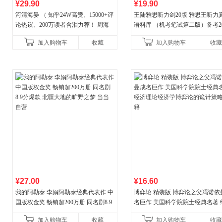
¥29.90
¥19.90
河清海晏 （ 知乎24W高赞、15000+评
王陆雅思听力剑20版 雅思王听力
论热议、200万读者含泪力荐！ 周海
语料库 （机考笔试第二版）备考20
晏，你去守护世间的海晏河清，我来
年新版领跑雅思听力IELTS听力
加入购物车
收藏
加入购物车
收藏
守护你！
新增在
¥27.00
¥16.60
我的阿勒泰 李娟阿勒泰经典代表作 中
博弈论 精装版 博弈论之父冯诺依
国版权金奖 畅销超200万册 同名剧8.9
名巨作 美国科学院院士经典名著 
分爆款 北疆大地的旷野之梦 当当自营
理论经济学博弈论的诡计策略书
加入购物车
收藏
加入购物车
收藏