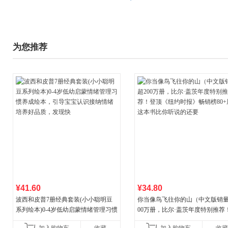
为您推荐
¥41.60
¥34.80
波西和皮普7册经典套装(小小聪明豆
你当像鸟飞往你的山（中文版销量
系列绘本)0-4岁低幼启蒙情绪管理习惯
00万册，比尔·盖茨年度特别推荐
养成绘本，引导宝宝认识接纳情绪培
顶《纽约时报》畅销榜80+周，这