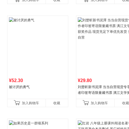
加入购物车
收藏
加入购物车
收藏
养好品质，发现快
比你听说的还要
¥52.30
¥29.80
被讨厌的勇气
刘楚昕新书泥潭 当当自营现货专
者印签寄语限量藏书票 漓江文学
奖作品 现货充足下单优先发货 当
加入购物车
收藏
加入购物车
收藏
营