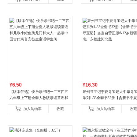
¥6.50
¥16.30
【版本任选】快乐读书吧一二三四五
泉州寻宝记宁夏寻宝记大中华寻
六年级上下册全套人教版读读童谣和
系列1-33全套书32册【含新书宁
儿歌小鲤鱼跳龙门和大人一起读中国
宝记】当当自营正版6-12岁新疆
加入购物车
收藏
加入购物车
收藏
古代寓言安徒生童话学生阅
广东福建河北黑