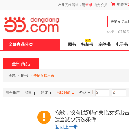
新
购物车
欢迎光临当当，请
登录
成为会员
窗
口
打
开
无
障
热搜:
白狼星
碍
师3
重建秦
说
全部商品分类
图书
特装书
亲签书
电子书
明
页
面,
按
全部商品
Ctrl
加
波
全部
>
图书
>
美艳女探出击
浪
键
打
综合排序
销量
好评
出版时间
价格
-
开
导
盲
模
抱歉，没有找到与“美艳女探出击
式
适当减少筛选条件
返回上一步