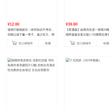
¥12.80
¥39.80
漫画打败拖延症（有些知识不考试，
【普通版】如果历史是一群喵16
但能让孩子赢一辈子。减少压力、增
残晖篇篇全套正版1-156册肥志著
强自信、把握机遇、培养自律，结
8周年纪念版套装3册小学生课外
加入购物车
收藏
加入购物车
收藏
合“小行动”触发大脑行动开
儿童西游喵知识