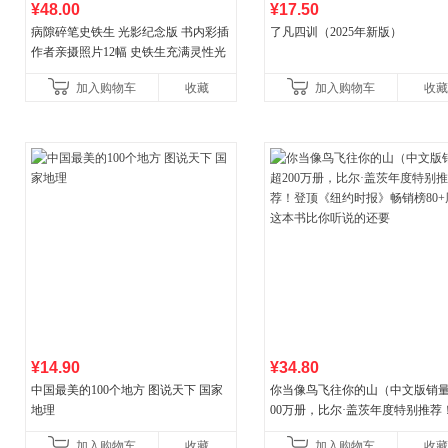
¥48.00
¥17.50
病隙碎笔史铁生 光影纪念版 书内彩插
了凡四训（2025年新版）
作者亲摄照片12幅 史铁生充满灵性光
辉的生命笔记 当当自营图书
加入购物车
收藏
加入购物车
收藏
¥14.90
¥34.80
中国最美的100个地方 图说天下 国家
你当像鸟飞往你的山（中文版销量
地理
00万册，比尔·盖茨年度特别推荐
顶《纽约时报》畅销榜80+周，这
加入购物车
收藏
加入购物车
收藏