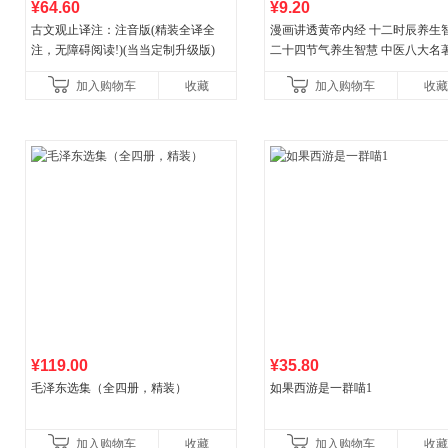
¥64.60
¥9.20
古文观止译注：注音版(精装全译全
漫画讲透黄帝内经 十二时辰养生
注，无障碍阅读!)(当当定制升级版)
二十四节气养生智慧 中医八大名
一养生图解 皇帝内经漫画版原版
加入购物车
收藏
加入购物车
收藏
¥119.00
¥35.80
毛泽东选集（全四册，精装）
如果西游是一群喵1
加入购物车
收藏
加入购物车
收藏