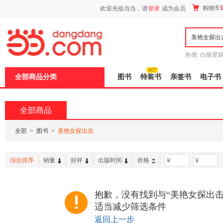
新
购物车
欢迎光临当当，请
登录
成为会员
窗
口
打
开
无
障
热搜:
白狼星
碍
师3
重建秦
说
全部商品分类
图书
特装书
亲签书
电子书
明
页
面,
按
全部商品
Ctrl
加
波
全部
>
图书
>
美艳女探出击
浪
键
打
综合排序
销量
好评
出版时间
价格
-
开
导
盲
模
抱歉，没有找到与“美艳女探出击
式
适当减少筛选条件
返回上一步