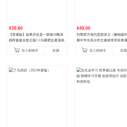
¥39.80
¥49.00
【普通版】如果历史是一群喵16晚清
刘擎西方现代思想讲义（畅销超8
残晖篇篇全套正版1-156册肥志著漫画
册中学生高分作文素材库常驻寒
8周年纪念版套装3册小学生课外阅读
阅读书单，奇葩说导师刘擎经典
加入购物车
收藏
加入购物车
收藏
儿童西游喵知识
讲透西方思想史，哲学知