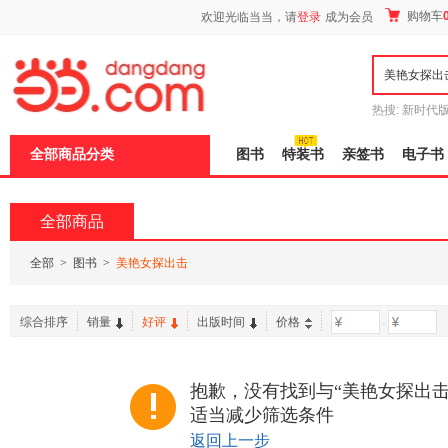
新
购物车
欢迎光临当当，请
登录
成为会员
窗
口
打
开
无
障
热搜:
新时代
碍
有兽焉全集
说
全部商品分类
图书
特装书
亲签书
电子书
明
页
面,
按
全部商品
Ctrl
加
波
全部
>
图书
>
美艳女探出击
浪
键
打
综合排序
销量
好评
出版时间
价格
-
开
导
盲
模
抱歉，没有找到与“美艳女探出击
式
适当减少筛选条件
返回上一步