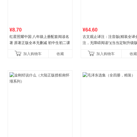
¥8.70
¥64.60
红星照耀中国 八年级上册配套阅读名
古文观止译注：注音版(精装全译
著 原著正版全本无删减 初中生初二课
注，无障碍阅读!)(当当定制升级版
外阅读
加入购物车
收藏
加入购物车
收藏