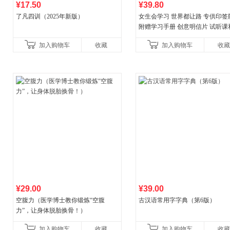
¥17.50
¥39.80
了凡四训（2025年新版）
女生会学习 世界都让路 专供印签
附赠学习手册 创意明信片 试听课
料包
加入购物车
收藏
加入购物车
收藏
¥29.00
¥39.00
空腹力（医学博士教你锻炼“空腹
古汉语常用字字典（第6版）
力”，让身体脱胎换骨！）
加入购物车
收藏
加入购物车
收藏