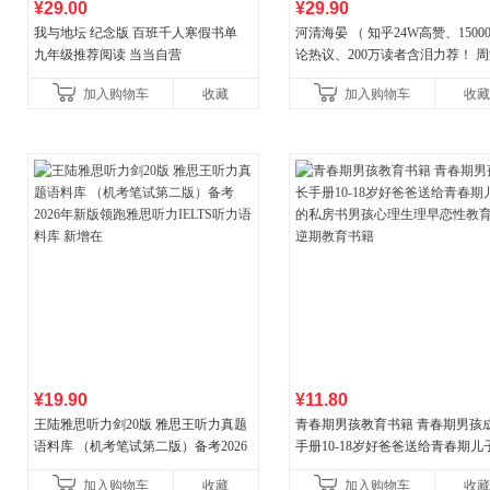
¥29.00
¥29.90
我与地坛 纪念版 百班千人寒假书单
河清海晏 （ 知乎24W高赞、1500
九年级推荐阅读 当当自营
论热议、200万读者含泪力荐！ 
晏，你去守护世间的海晏河清，
加入购物车
收藏
加入购物车
收藏
守护你！
¥19.90
¥11.80
王陆雅思听力剑20版 雅思王听力真题
青春期男孩教育书籍 青春期男孩
语料库 （机考笔试第二版）备考2026
手册10-18岁好爸爸送给青春期儿
年新版领跑雅思听力IELTS听力语料库
私房书男孩心理生理早恋性教育
加入购物车
收藏
加入购物车
收藏