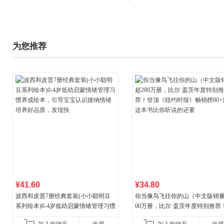
为您推荐
¥41.60
¥34.80
波西和皮普7册经典套装(小小聪明豆
你当像鸟飞往你的山（中文版销量
系列绘本)0-4岁低幼启蒙情绪管理习惯
00万册，比尔·盖茨年度特别推荐
养成绘本，引导宝宝认识接纳情绪培
顶《纽约时报》畅销榜80+周，这