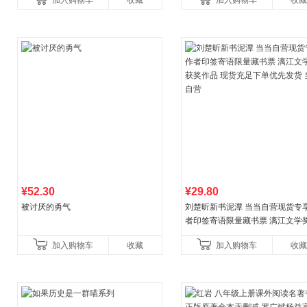
加入购物车
收藏
加入购物车
收藏
养好品质，发现快
比你听说的还要
¥52.30
¥29.80
被讨厌的勇气
刘楚昕新书泥潭 当当自营现货专
者印签寄语限量藏书票 漓江文学
奖作品 现货充足下单优先发货 当
加入购物车
收藏
加入购物车
收藏
营