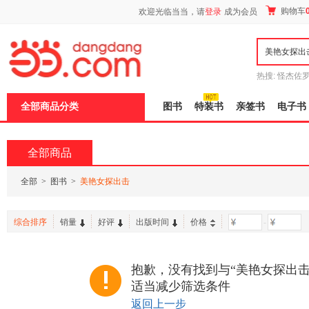
新
购物车
欢迎光临当当，请
登录
成为会员
窗
口
打
开
无
障
热搜:
怪杰佐
碍
谎
吾辈如神
说
全部商品分类
图书
特装书
亲签书
电子书
明
页
面,
按
全部商品
Ctrl
加
波
全部
>
图书
>
美艳女探出击
浪
键
打
综合排序
销量
好评
出版时间
价格
-
开
导
盲
模
抱歉，没有找到与“美艳女探出击
式
适当减少筛选条件
返回上一步