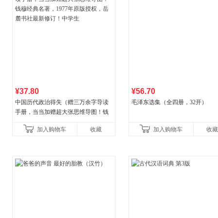
¥37.80
¥56.70
中国历代政治得失（赠三万余字导读
毛泽东选集（全四册，32开）
手册，当当加赠超大张思维导图！钱
穆经典名著，1977年原版授权，岳麓
加入购物车
收藏
加入购物车
收藏
书社最新修订！中学生