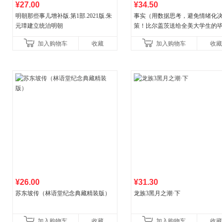
¥27.00
¥34.50
明朝那些事儿增补版.第1部.2021版.朱
事实（用数据思考，避免情绪化
元璋建立统治明朝
策！比尔盖茨送给全美大学生的
礼物！比尔盖茨逢人就推荐的热
加入购物车
收藏
加入购物车
收藏
书！）读客经管文库
¥26.00
¥31.30
苏东坡传（林语堂纪念典藏精装版）
龙族3黑月之潮·下
加入购物车
收藏
加入购物车
收藏