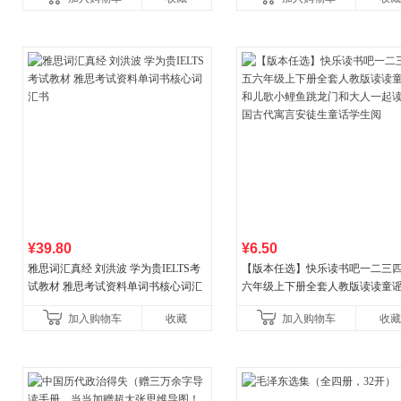
¥39.80
¥6.50
雅思词汇真经 刘洪波 学为贵IELTS考
【版本任选】快乐读书吧一二三
试教材 雅思考试资料单词书核心词汇
六年级上下册全套人教版读读童
书
儿歌小鲤鱼跳龙门和大人一起读
加入购物车
收藏
加入购物车
收藏
古代寓言安徒生童话学生阅