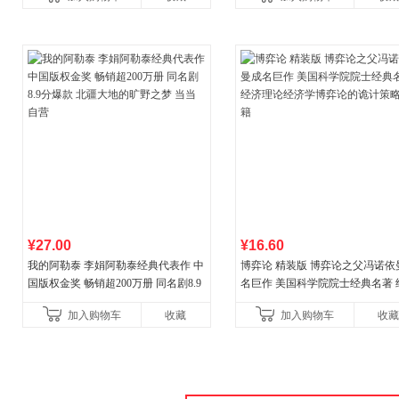
新增在
期教育书籍
¥27.00
¥16.60
我的阿勒泰 李娟阿勒泰经典代表作 中
博弈论 精装版 博弈论之父冯诺依
国版权金奖 畅销超200万册 同名剧8.9
名巨作 美国科学院院士经典名著 
分爆款 北疆大地的旷野之梦 当当自营
理论经济学博弈论的诡计策略书
加入购物车
收藏
加入购物车
收藏