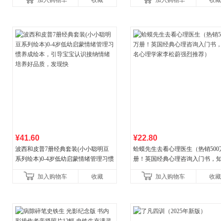
加入购物车
收藏
加入购物车
收藏
¥41.60
¥22.80
波西和皮普7册经典套装(小小聪明豆
蛤蟆先生去看心理医生（热销500
系列绘本)0-4岁低幼启蒙情绪管理习惯
册！英国经典心理咨询入门书，
养成绘本，引导宝宝认识接纳情绪培
心理学家李松蔚强烈推荐）
加入购物车
收藏
加入购物车
收藏
养好品质，发现快