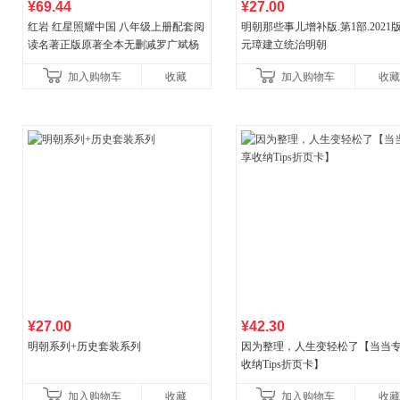
¥69.44
¥27.00
红岩 红星照耀中国 八年级上册配套阅
明朝那些事儿增补版.第1部.2021版
读名著正版原著全本无删减罗广斌杨
元璋建立统治明朝
益言著套装共2册 红色经典阅读书籍
加入购物车
收藏
加入购物车
收藏
初中生课外书中国青
¥27.00
¥42.30
明朝系列+历史套装系列
因为整理，人生变轻松了【当当
收纳Tips折页卡】
加入购物车
收藏
加入购物车
收藏