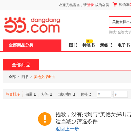
新
购物车
欢迎光临当当，请
登录
成为会员
窗
口
打
开
无
障
热搜:
金蟾大
碍
边带走
耶路
说
全部商品分类
图书
特装书
亲签书
电子书
明
页
面,
按
全部商品
Ctrl
加
波
全部
>
图书
>
美艳女探出击
浪
键
打
综合排序
销量
好评
出版时间
价格
-
开
导
盲
模
抱歉，没有找到与“美艳女探出击
式
适当减少筛选条件
返回上一步