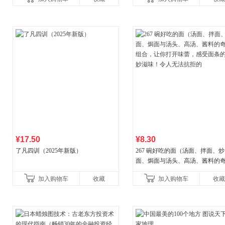
¥17.50
¥8.30
了凡四训（2025年新版）
267 碗好吃的面（汤面、拌面、炒
面、焗面与汤头、高汤、酱料的
组合，让你打开味蕾，感受面条
加入购物车
收藏
加入购物车
收藏
妙滋味！令人无法抗拒的