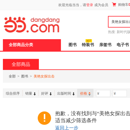
新
购物车
欢迎光临当当，请
登录
成为会员
窗
口
打
开
无
障
热搜:
新时代
碍
有兽焉全集
说
全部商品分类
图书
特装书
亲签书
电子书
明
页
面,
按
全部商品
Ctrl
加
波
全部
>
图书
>
美艳女探出击
浪
键
打
综合排序
销量
好评
出版时间
价格
-
开
导
盲
模
抱歉，没有找到与“美艳女探出击
式
适当减少筛选条件
返回上一步