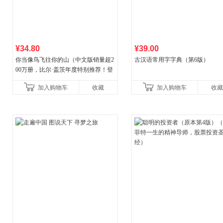
¥34.80
¥39.00
你当像鸟飞往你的山（中文版销量超2
古汉语常用字字典（第6版）
00万册，比尔·盖茨年度特别推荐！登
顶《纽约时报》畅销榜80+周，这本书
加入购物车
收藏
加入购物车
收藏
比你听说的还要