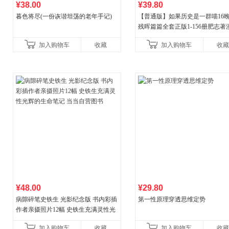
¥38.00
¥39.80
暮色将尽(一份诙谐坦荡的老年手记)
【普通版】如果历史是一群喵16
残晖篇篇全套正版1-156册肥志著
8周年纪念版套装3册小学生课外
加入购物车
收藏
加入购物车
收藏
儿童西游喵知识
¥48.00
¥29.80
病隙碎笔史铁生 光影纪念版 书内彩插
第一性原理穿透思维定势
作者亲摄照片12幅 史铁生充满灵性光
辉的生命笔记 当当自营图书
加入购物车
收藏
加入购物车
收藏