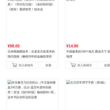
¥98.00
¥14.90
日本蜡烛图技术：古老东方投资术的
中国最美的100个地方 图说天下 
现代指南（畅销30年的金融投资经
地理
典！《华尔街日报》《洛杉矶时报》
加入购物车
收藏
加入购物车
收藏
《财富》重磅推荐！知名金