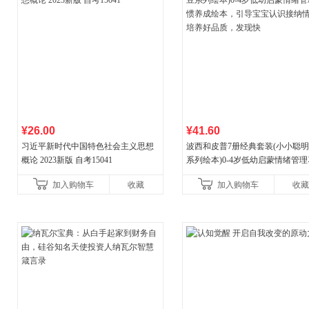
¥26.00
¥41.60
习近平新时代中国特色社会主义思想
波西和皮普7册经典套装(小小聪
概论 2023新版 自考15041
系列绘本)0-4岁低幼启蒙情绪管
养成绘本，引导宝宝认识接纳情
加入购物车
收藏
加入购物车
收藏
养好品质，发现快