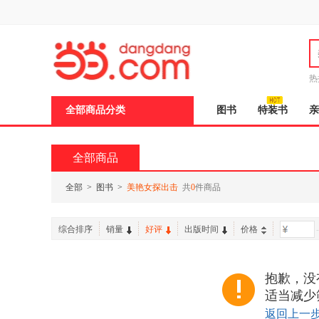
新
窗
口
打
开
无
障
热
碍
说
全部商品分类
图书
特装书
亲
明
页
面,
按
全部商品
Ctrl
加
波
全部
>
图书
>
美艳女探出击
共
0
件商品
浪
键
打
综合排序
销量
好评
出版时间
价格
-
开
导
盲
模
抱歉，没
式
适当减少
返回上一