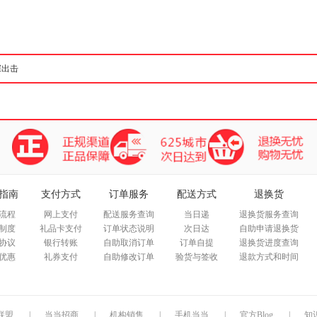
箱包皮
手表饰
运动户
汽车用
食品
手机通
数码影
电脑办
大家电
家用电
指南
支付方式
订单服务
配送方式
退换货
流程
网上支付
配送服务查询
当日递
退换货服务查询
制度
礼品卡支付
订单状态说明
次日达
自助申请退换货
协议
银行转账
自助取消订单
订单自提
退换货进度查询
优惠
礼券支付
自助修改订单
验货与签收
退款方式和时间
联盟
|
当当招商
|
机构销售
|
手机当当
|
官方Blog
|
知