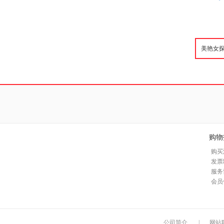
购物
购买
发票
服务
会员
公司简介
|
网站