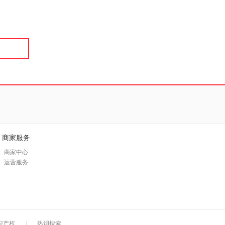
具
品
外
品
讯
音
公
器
商家服务
商家中心
运营服务
识产权
|
热词搜索