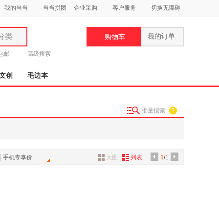
我的当当
当当拼团
企业采购
客户服务
切换无障碍
分类
我的订单
购物车
类
元包邮
高级搜索
文创
毛边本
批量搜索
妆
品
饰
手机专享价
大图
列表
1
/1
鞋
用
饰