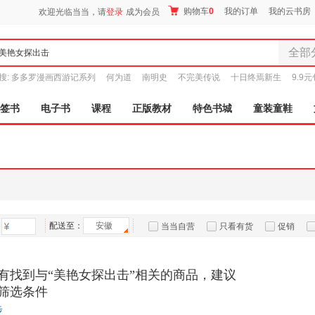
购物车
0
我的订单
我的云书房
欢迎光临当当，请
登录
成为会员
全部
全部分
搜:
多多罗漫画西游记系列
何为道
南明史
不完美传说
十日终焉新生
9.9
尾品汇
图书
签书
电子书
课程
正版教材
特色书城
童装童鞋
电子书
音像
影视
时尚美
母婴用
玩具
配送至：
安徽
孕婴服
当当自营
只看有货
促销
童装童
特卖
预售
入驻商家
家居日
有找到与“美艳女探出击”相关的商品，建议
家具装
筛选条件
服装
步
鞋