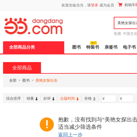
新
购物车
欢迎光临当当，请
登录
成为会员
窗
口
打
开
无
障
热搜:
中国文
碍
者从不说谎
说
全部商品分类
图书
特装书
亲签书
电子书
明
页
面,
按
全部商品
Ctrl
加
波
全部
>
图书
>
美艳女探出击
浪
键
打
综合排序
销量
好评
出版时间
价格
-
开
导
盲
模
抱歉，没有找到与“美艳女探出击
式
适当减少筛选条件
返回上一步