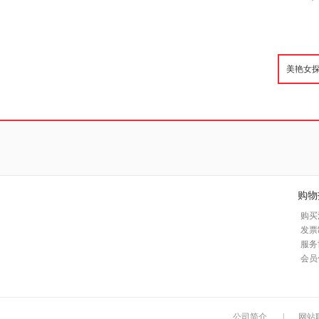
购物
购买
发票
服务
会员
公司简介
|
网站