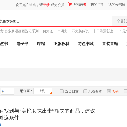
购物车
0
我的订单
我的云书房
欢迎光临当当，请
登录
成为会员
全部
全部分
搜:
多多罗漫画西游记系列
何为道
南明史
不完美传说
十日终焉新生
9.9
尾品汇
图书
签书
电子书
课程
正版教材
特色书城
童装童鞋
电子书
音像
影视
时尚美
母婴用
玩具
配送至：
上海
孕婴服
当当自营
只看有货
促销
童装童
特卖
预售
入驻商家
家居日
有找到与“美艳女探出击”相关的商品，建议
家具装
筛选条件
服装
步
鞋