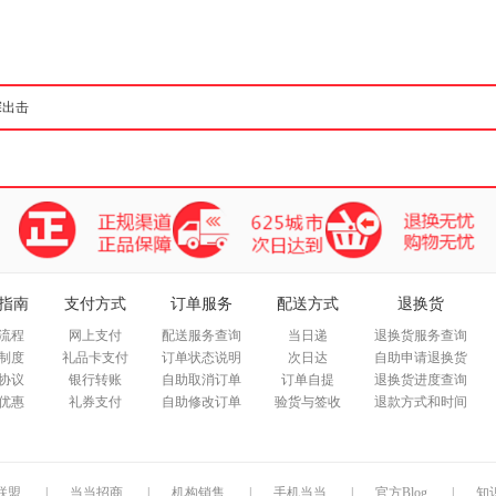
箱包皮
手表饰
运动户
汽车用
食品
手机通
数码影
电脑办
大家电
家用电
指南
支付方式
订单服务
配送方式
退换货
流程
网上支付
配送服务查询
当日递
退换货服务查询
制度
礼品卡支付
订单状态说明
次日达
自助申请退换货
协议
银行转账
自助取消订单
订单自提
退换货进度查询
优惠
礼券支付
自助修改订单
验货与签收
退款方式和时间
联盟
|
当当招商
|
机构销售
|
手机当当
|
官方Blog
|
知