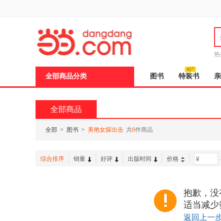
新
窗
口
打
开
无
障
热
碍
说
全部商品分类
图书
特装书
亲
明
页
面,
按
全部商品
Ctrl
加
波
全部
>
图书
>
美艳女探出击
共
0
件商品
浪
键
打
综合排序
销量
好评
出版时间
价格
-
开
导
盲
模
抱歉，没
式
适当减少
返回上一