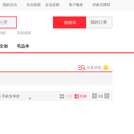
我的当当
当当拼团
企业采购
客户服务
切换无障碍
分类
我的订单
购物车
类
元包邮
高级搜索
文创
毛边本
批量搜索
妆
品
饰
手机专享价
大图
列表
1
/1
鞋
用
饰