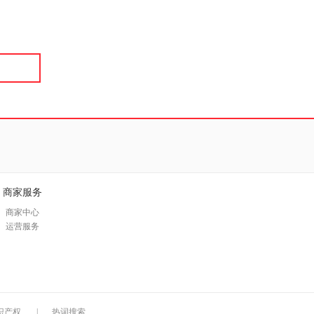
具
品
外
品
讯
音
公
器
商家服务
商家中心
运营服务
识产权
|
热词搜索