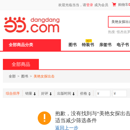
新
购物车
欢迎光临当当，请
登录
成为会员
窗
口
打
开
无
障
热搜:
怪杰佐
碍
谎
吾辈如神
说
全部商品分类
图书
特装书
亲签书
电子书
明
页
面,
按
全部商品
Ctrl
加
波
全部
>
图书
>
美艳女探出击
浪
键
打
综合排序
销量
好评
出版时间
价格
-
开
导
盲
模
抱歉，没有找到与“美艳女探出击
式
适当减少筛选条件
返回上一步