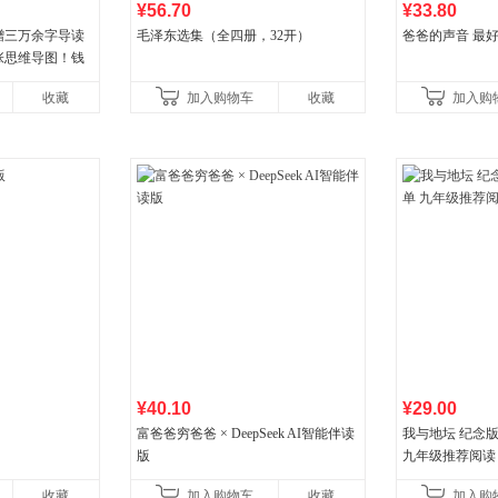
¥56.70
¥33.80
赠三万余字导读
毛泽东选集（全四册，32开）
爸爸的声音 最
张思维导图！钱
年原版授权，岳麓
收藏
加入购物车
收藏
加入购
生
¥40.10
¥29.00
富爸爸穷爸爸 × DeepSeek AI智能伴读
我与地坛 纪念
版
九年级推荐阅读
收藏
加入购物车
收藏
加入购