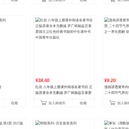
收藏
加入购物车
收藏
加入购
¥38.40
¥9.20
列
红岩 八年级上册课外阅读名著书目 正
漫画讲透黄帝内
版原著全本无删减 罗广斌杨益言著爱
二十四节气养生
国主义红色经典书籍初中生课外书中
一养生图解 皇
收藏
加入购物车
收藏
加入购
国青年出版社