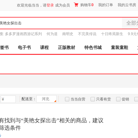
购物车
0
我的订单
我的云书房
欢迎光临当当，请
登录
成为会员
全部
全部分
搜:
多多罗漫画西游记系列
何为道
南明史
不完美传说
十日终焉新生
9.9
尾品汇
图书
签书
电子书
课程
正版教材
特色书城
童装童鞋
电子书
音像
影视
时尚美
母婴用
玩具
配送至：
河北
孕婴服
当当自营
只看有货
促销
童装童
特卖
预售
入驻商家
家居日
有找到与“美艳女探出击”相关的商品，建议
家具装
筛选条件
服装
步
鞋