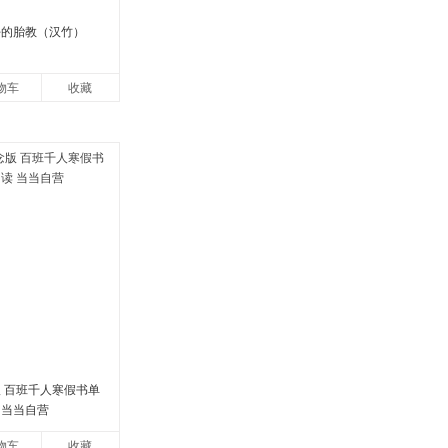
好的胎教（汉竹）
物车
收藏
版 百班千人寒假书单
 当当自营
物车
收藏