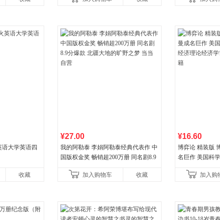
¥27.00
¥16.60
火英语大学英语四
我的阿勒泰 李娟阿勒泰经典代表作 中
博弈论 精装版
国版权金奖 畅销超200万册 同名剧8.9
名巨作 美国科
分爆款 北疆大地的旷野之梦 当当自营
理论经济学博弈
收藏
加入购物车
收藏
加入购