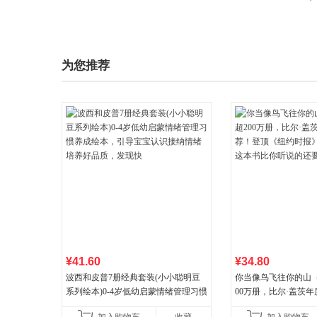
为您推荐
¥41.60
¥34.80
波西和皮普7册经典套装(小小聪明豆
你当像鸟飞往你的山
系列绘本)0-4岁低幼启蒙情绪管理习惯
00万册，比尔·盖茨
养成绘本，引导宝宝认识接纳情绪培
顶《纽约时报》畅销榜