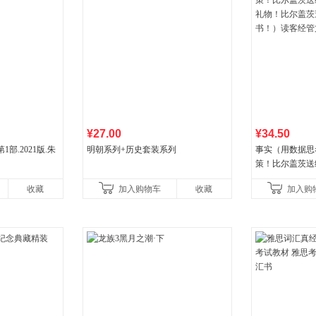
¥27.00
¥34.50
部.2021版.朱
明朝系列+历史套装系列
事实（用数据思
策！比尔盖茨送
礼物！比尔盖茨
收藏
加入购物车
收藏
加入购
书！）读客经管