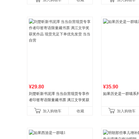
加入购物车
收藏
加入购物车
养好品质，发现快
比你听说的还要
¥29.80
¥35.90
刘楚昕新书泥潭 当当自营现货专享作
如果历史是一群喵系
者印签寄语限量藏书票 漓江文学奖获
奖作品 现货充足下单优先发货 当当自
加入购物车
收藏
加入购物车
营