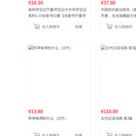
¥16.30
¥37.80
泉州寻宝记宁夏寻宝记大中华寻宝记
中国历代政治得失（
系列1-33全套书32册【含新书宁夏寻
手册，当当加赠超大
宝记】当当自营正版6-12岁新疆海南
穆经典名著，1977
加入购物车
收藏
加入购物车
广东福建河北黑
书社最新修订！中学
¥13.80
¥110.00
怀孕每周吃什么（汉竹）
古代汉语词典 第3版
加入购物车
收藏
加入购物车