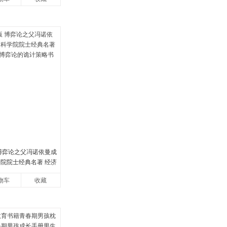
 博弈论之父冯诺依曼成
学院院士经典名著 经济
论的诡计策略书籍
物车
收藏