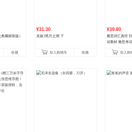
¥31.30
¥39.80
念典藏精装版）
龙族3黑月之潮·下
雅思词汇真经 刘
试教材 雅思考
书
收藏
加入购物车
收藏
加入购