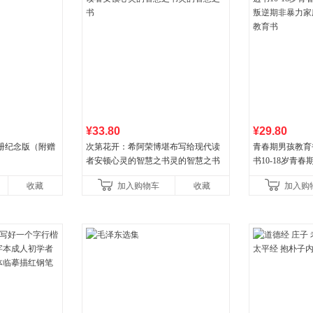
¥33.80
¥29.80
册纪念版（附赠
次第花开：希阿荣博堪布写给现代读
青春期男孩教育
者安顿心灵的智慧之书灵的智慧之书
书10-18岁青
逆期非暴力家庭
收藏
加入购物车
收藏
加入购
育书