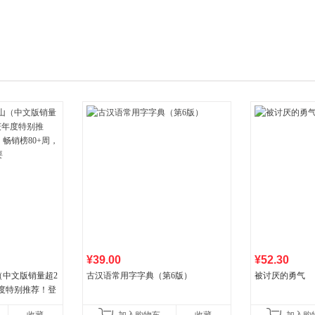
箱包皮
手表饰
运动户
汽车用
食品
手机通
数码影
电脑办
大家电
家用电
¥39.00
¥52.30
（中文版销量超2
古汉语常用字字典（第6版）
被讨厌的勇气
年度特别推荐！登
80+周，这本书