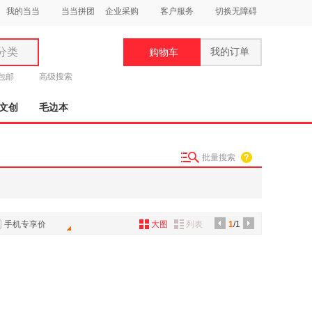
我的当当
当当拼团
企业采购
客户服务
切换无障碍
分类
我的订单
购物车
类
元包邮
高级搜索
文创
毛边本
批量搜索
妆
品
饰
手机专享价
大图
列表
1
/1
鞋
用
饰