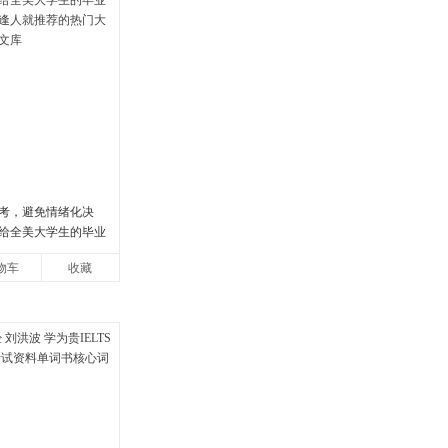
考，避免情绪化决
给全美大学生的毕业
逢人就推荐的热门大
物车
收藏
文库