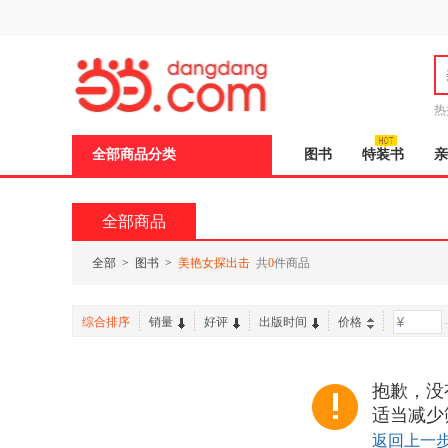
新
窗
口
打
开
无
障
热
碍
说
全部商品分类
图书
特装书
亲
明
页
面,
按
全部商品
Ctrl
加
波
全部
>
图书
>
美艳女探出击
共
0
件商品
浪
键
打
综合排序
销量
好评
出版时间
价格
-
开
导
盲
模
抱歉，没
式
适当减少
返回上一