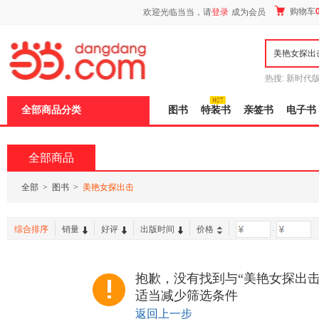
新
购物车
欢迎光临当当，请
登录
成为会员
窗
口
打
开
无
障
热搜:
新时代
碍
有兽焉全集
说
全部商品分类
图书
特装书
亲签书
电子书
明
页
面,
按
全部商品
Ctrl
加
波
全部
>
图书
>
美艳女探出击
浪
键
打
综合排序
销量
好评
出版时间
价格
-
开
导
盲
模
抱歉，没有找到与“美艳女探出击
式
适当减少筛选条件
返回上一步