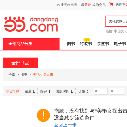
新
购物车
欢迎光临当当，请
登录
成为会员
窗
口
打
开
无
障
热搜:
中国文
碍
者从不说谎
说
全部商品分类
图书
特装书
亲签书
电子书
明
页
面,
按
全部商品
Ctrl
加
波
全部
>
图书
>
美艳女探出击
浪
键
打
综合排序
销量
好评
出版时间
价格
-
开
导
盲
模
抱歉，没有找到与“美艳女探出击
式
适当减少筛选条件
返回上一步