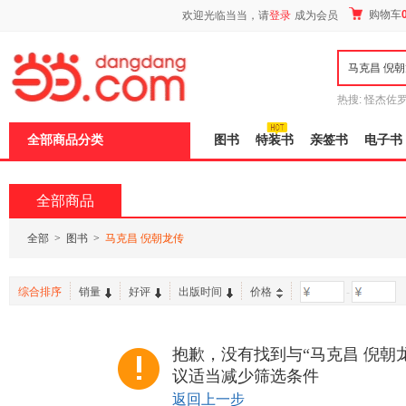
新
购物车
欢迎光临当当，请
登录
成为会员
窗
口
打
开
无
障
热搜:
怪杰佐
碍
谎
吾辈如神
说
全部商品分类
图书
特装书
亲签书
电子书
明
页
面,
按
全部商品
Ctrl
加
波
全部
>
图书
>
马克昌 倪朝龙传
浪
键
打
综合排序
销量
好评
出版时间
价格
-
开
导
盲
模
抱歉，没有找到与“马克昌 倪朝
式
议适当减少筛选条件
返回上一步