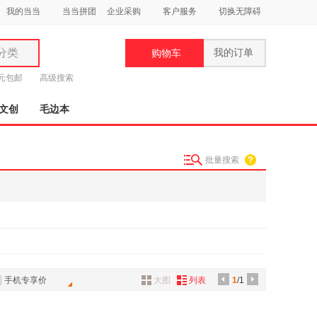
我的当当
当当拼团
企业采购
客户服务
切换无障碍
分类
我的订单
购物车
类
9元包邮
高级搜索
文创
毛边本
批量搜索
妆
品
饰
鞋
用
饰
手机专享价
大图
列表
1
/1