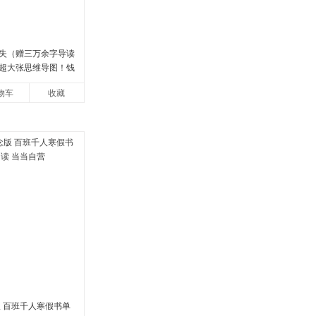
失（赠三万余字导读
超大张思维导图！钱
77年原版授权，岳麓
物车
收藏
中学生
版 百班千人寒假书单