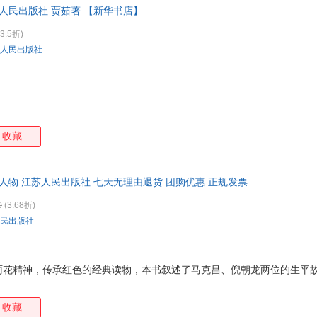
人民出版社 贾茹著 【新华书店】
箱包皮
手表饰
3.5折)
运动户
人民出版社
汽车用
食品
手机通
数码影
电脑办
收藏
大家电
家用电
人物 江苏人民出版社 七天无理由退货 团购优惠 正规发票
0
(3.68折)
民出版社
雨花精神，传承红色的经典读物，本书叙述了马克昌、倪朝龙两位的生平
收藏