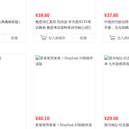
¥39.80
¥37.80
念典藏精装版）
雅思词汇真经 刘洪波 学为贵IELTS考
中国历代政治得
试教材 雅思考试资料单词书核心词汇
手册，当当加赠
书
穆经典名著，19
收藏
加入购物车
收藏
加入购
书社最新修订！
¥40.10
¥29.00
富爸爸穷爸爸 × DeepSeek AI智能伴读
我与地坛 纪念