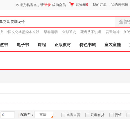
购物车
0
我的订单
我的云书房
欢迎光临当当，请
登录
成为会员
全部
全部分
搜:
中国文化水墨绘本立秋
早春晴朗
全球通史
死者从不说谎
吾辈如神
9.
尾品汇
图书
签书
电子书
课程
正版教材
特色书城
童装童鞋
电子书
音像
影视
时尚美
母婴用
玩具
孕婴服
童装童
家居日
家具装
配送至：
重庆
当当自营
只看有货
促销
服装
特卖
预售
入驻商家
鞋