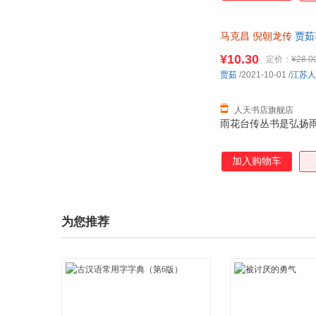
马克昌
倪朝龙传
贾茹
¥10.30
定价：
¥28.0
贾茹
/2021-10-01
/
江苏人
人天书店旗舰店
雨花台传丛书是弘扬
加入购物车
为您推荐