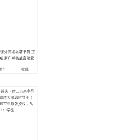
册课外阅读名著书目 正
减 罗广斌杨益言著爱
书籍初中生课外书中
物车
收藏