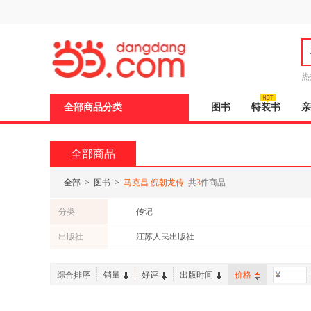
新
窗
口
打
开
无
障
热
碍
说
全部商品分类
图书
特装书
亲
明
页
面,
按
全部商品
Ctrl
加
波
全部
>
图书
>
马克昌 倪朝龙传
共
3
件商品
浪
键
分类
传记
打
开
出版社
江苏人民出版社
导
盲
模
综合排序
销量
好评
出版时间
价格
-
式