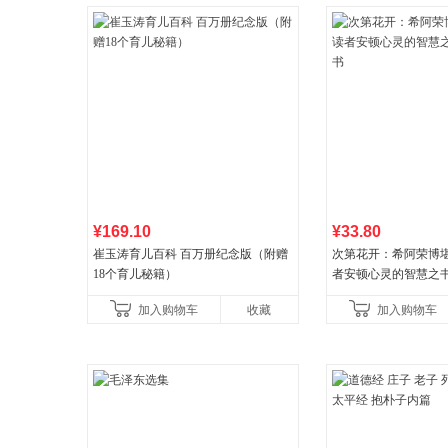
¥169.10
¥33.80
崔玉涛育儿百科 百万册纪念版（附赠
次第花开：希阿荣博
18个育儿秘籍）
者安顿心灵的智慧之
加入购物车
收藏
加入购物车