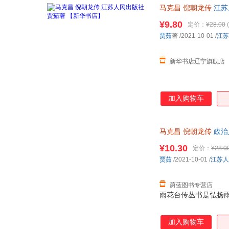
马克昌
倪朝龙传
江苏
¥9.80
定价：
¥28.00
(
贾茹
著
/2021-10-01
/
江苏
新华书店辽宁旗舰店
加入购物车
马克昌
倪朝龙传
政治
¥10.30
定价：
¥28.0
贾茹
/2021-10-01
/
江苏人
蔚蓝图书专营店
雨花台传丛书是弘扬
加入购物车