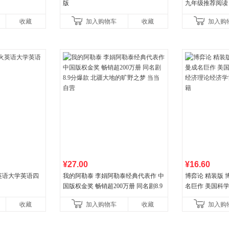
版
九年级推荐阅读
收藏
加入购物车
收藏
加入购
¥27.00
¥16.60
火英语大学英语四
我的阿勒泰 李娟阿勒泰经典代表作 中
博弈论 精装版
国版权金奖 畅销超200万册 同名剧8.9
名巨作 美国科
分爆款 北疆大地的旷野之梦 当当自营
理论经济学博弈
收藏
加入购物车
收藏
加入购