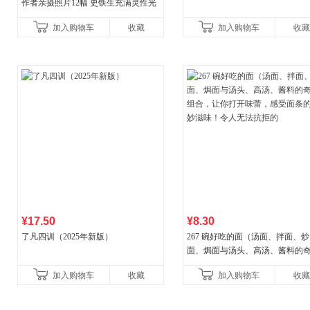
作者亲摄照片12幅 史铁生充满灵性光
辉的生命笔记 当当自营图书
加入购物车
收藏
加入购物车
收藏
¥17.50
¥8.30
了凡四训（2025年新版）
267 碗好吃的面（汤面、拌面、炒
面、焗面与汤头、高汤、酱料的
组合，让你打开味蕾，感受面条
加入购物车
收藏
加入购物车
收藏
妙滋味！令人无法抗拒的