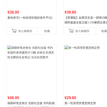
¥38.00
¥39.80
暮色将尽(一份诙谐坦荡的老年手记)
【普通版】如果历史是一群喵16
残晖篇篇全套正版1-156册肥志著
8周年纪念版套装3册小学生课外
加入购物车
收藏
加入购物车
收藏
儿童西游喵知识
¥48.00
¥29.80
病隙碎笔史铁生 光影纪念版 书内彩插
第一性原理穿透思维定势