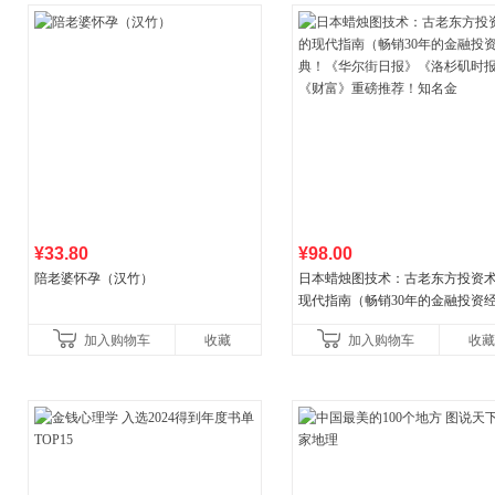
¥33.80
¥98.00
陪老婆怀孕（汉竹）
日本蜡烛图技术：古老东方投资
现代指南（畅销30年的金融投资
典！《华尔街日报》《洛杉矶时
加入购物车
收藏
加入购物车
收藏
《财富》重磅推荐！知名金