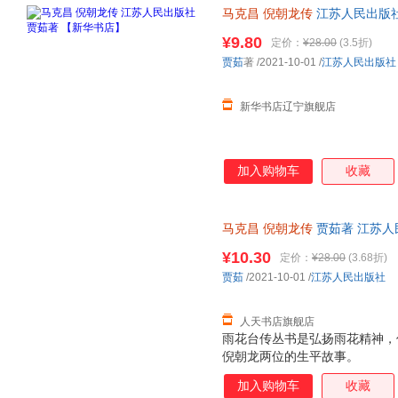
马克昌
倪朝龙传
江苏人民出版社
¥9.80
定价：
¥28.00
(3.5折)
贾茹
著
/2021-10-01
/
江苏人民出版社
新华书店辽宁旗舰店
加入购物车
收藏
马克昌
倪朝龙传
贾茹著 江苏人
台烈士传丛书
¥10.30
定价：
¥28.00
(3.68折)
贾茹
/2021-10-01
/
江苏人民出版社
人天书店旗舰店
雨花台传丛书是弘扬雨花精神，
倪朝龙两位的生平故事。
加入购物车
收藏