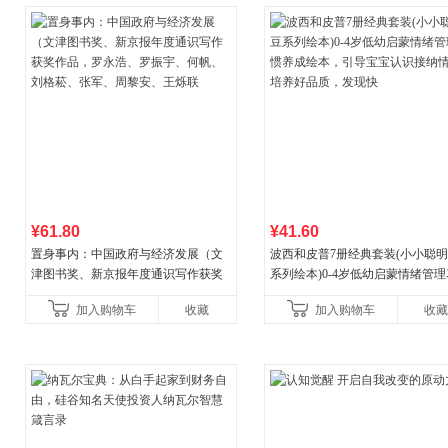
¥61.80
¥41.60
置身事内：中国政府与经济发展（文
波西和皮普7册经典套装(小小聪
津图书奖、新京报年度通识写作获奖
系列绘本)0-4岁低幼启蒙情绪管
作品，罗永浩、罗振宇、何帆、刘格
养成绘本，引导宝宝认识接纳情
加入购物车
收藏
加入购物车
收藏
菘、张军、周黎安、王烁联
养好品质，发现快