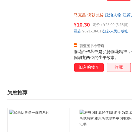
马克昌
倪朝龙传
政治人物 江苏
发票
¥10.30
定价：
¥28.00
(3.68折)
贾茹
/2021-10-01
/
江苏人民出版社
蔚蓝图书专营店
雨花台传丛书是弘扬雨花精神，
倪朝龙两位的生平故事。
加入购物车
收藏
为您推荐