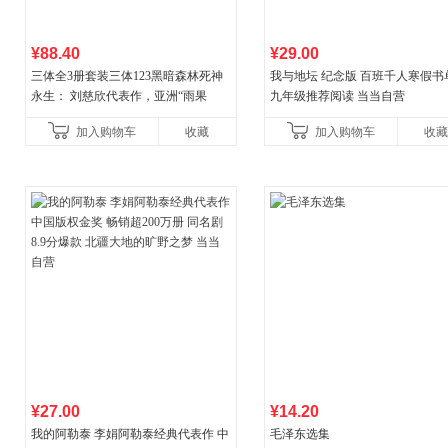
¥88.40
¥29.00
三体全3册套装三体123黑暗森林死神
我与地坛 纪念版 百班千人寒假书
永生： 刘慈欣代表作，亚洲“雨果
九年级推荐阅读 当当自营
奖”获奖作品！中国科幻基石丛书 科幻
加入购物车
收藏
加入购物车
收藏
小说代表作
¥27.00
¥14.20
我的阿勒泰 李娟阿勒泰经典代表作 中
毛泽东选集