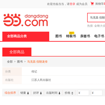
新
购物车
欢迎光临当当，请
登录
成为会员
窗
口
打
开
无
障
热搜:
金蟾大
碍
边带走
耶路
说
全部商品分类
图书
特装书
亲签书
电子书
明
页
面,
按
全部商品
Ctrl
加
波
全部
>
图书
>
马克昌 倪朝龙传
浪
键
分类
传记
打
开
出版社
江苏人民出版社
导
盲
模
综合排序
销量
好评
出版时间
价格
-
式