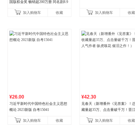
国版权金奖 畅销超200万册 同名剧8.9
分爆款 北疆大地的旷野之梦 当当自营
加入购物车
收藏
加入购物车
收藏
¥26.00
¥42.30
习近平新时代中国特色社会主义思想
见春天（新增番外《见答案》！
概论 2023新版 自考15041
藏量超35万、点击量破千万！晋
气作者 纵虎嗅花 催泪之作！）
加入购物车
收藏
加入购物车
收藏