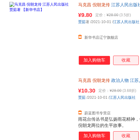
马克昌
倪朝龙传
江苏人民出版社
¥9.80
定价：
¥28.00
(3.5折)
贾茹
著
/2021-10-01
/
江苏人民出版社
新华书店辽宁旗舰店
加入购物车
收藏
马克昌
倪朝龙传
政治人物 江苏
发票
¥10.30
定价：
¥28.00
(3.68折)
贾茹
/2021-10-01
/
江苏人民出版社
蔚蓝图书专营店
雨花台传丛书是弘扬雨花精神，
倪朝龙两位的生平故事。
加入购物车
收藏