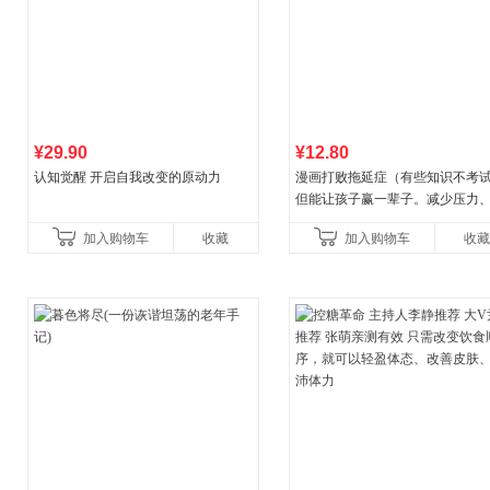
¥29.90
¥12.80
认知觉醒 开启自我改变的原动力
漫画打败拖延症（有些知识不考
但能让孩子赢一辈子。减少压力
强自信、把握机遇、培养自律，
加入购物车
收藏
加入购物车
收藏
合“小行动”触发大脑行动开