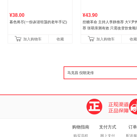
¥38.00
¥43.90
暮色将尽(一份诙谐坦荡的老年手记)
控糖革命 主持人李静推荐 大V尹
荐 张萌亲测有效 只需改变饮食顺
就可以轻盈体态、改善皮肤、充
加入购物车
收藏
加入购物车
收藏
力
购物指南
支付方式
订单
购买流程
网上支付
配送服