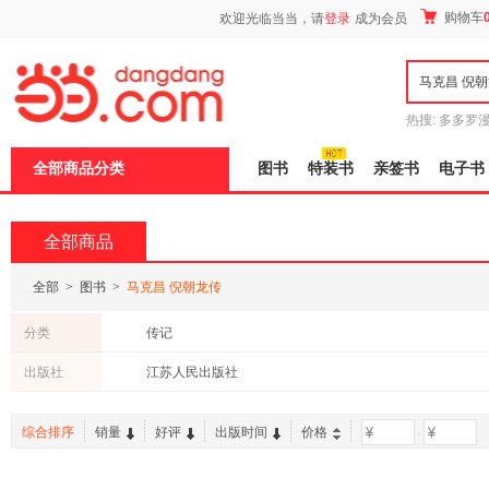
新
购物车
欢迎光临当当，请
登录
成为会员
窗
口
打
开
无
障
热搜:
多多罗
碍
传说
十日终
说
全部商品分类
图书
特装书
亲签书
电子书
明
页
面,
按
全部商品
Ctrl
加
波
全部
>
图书
>
马克昌 倪朝龙传
浪
键
分类
传记
打
开
出版社
江苏人民出版社
导
盲
模
综合排序
销量
好评
出版时间
价格
-
式