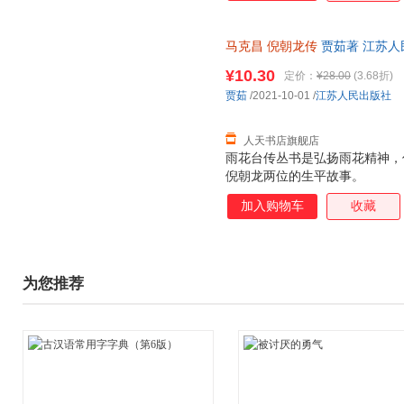
马克昌
倪朝龙传
贾茹著 江苏人
台烈士传丛书
¥10.30
定价：
¥28.00
(3.68折)
贾茹
/2021-10-01
/
江苏人民出版社
人天书店旗舰店
雨花台传丛书是弘扬雨花精神，
倪朝龙两位的生平故事。
加入购物车
收藏
为您推荐