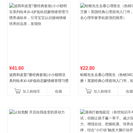
¥41.60
¥22.80
波西和皮普7册经典套装(小小聪明豆
蛤蟆先生去看心理医生（热销500
系列绘本)0-4岁低幼启蒙情绪管理习惯
册！英国经典心理咨询入门书，
养成绘本，引导宝宝认识接纳情绪培
心理学家李松蔚强烈推荐）
加入购物车
收藏
加入购物车
收藏
养好品质，发现快