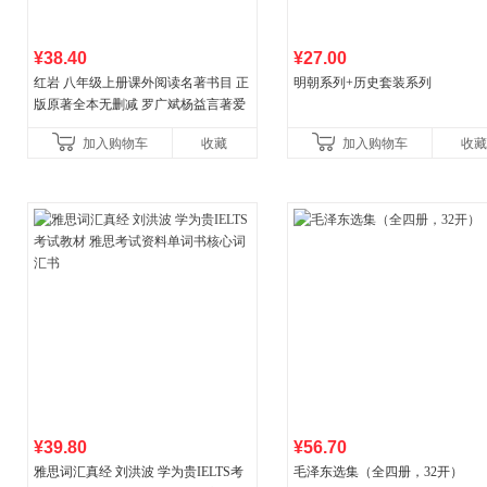
¥38.40
¥27.00
红岩 八年级上册课外阅读名著书目 正
明朝系列+历史套装系列
版原著全本无删减 罗广斌杨益言著爱
国主义红色经典书籍初中生课外书中
加入购物车
收藏
加入购物车
收藏
国青年出版社
¥39.80
¥56.70
雅思词汇真经 刘洪波 学为贵IELTS考
毛泽东选集（全四册，32开）