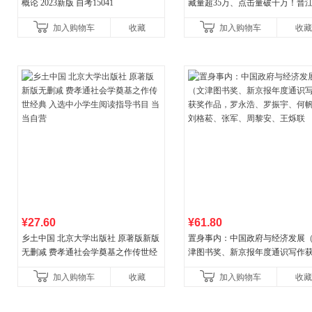
概论 2023新版 自考15041
藏量超35万、点击量破千万！晋
气作者 纵虎嗅花 催泪之作！）
加入购物车
收藏
加入购物车
收藏
¥27.60
¥61.80
乡土中国 北京大学出版社 原著版新版
置身事内：中国政府与经济发展
无删减 费孝通社会学奠基之作传世经
津图书奖、新京报年度通识写作
典 入选中小学生阅读指导书目 当当自
作品，罗永浩、罗振宇、何帆、
加入购物车
收藏
加入购物车
收藏
营
菘、张军、周黎安、王烁联