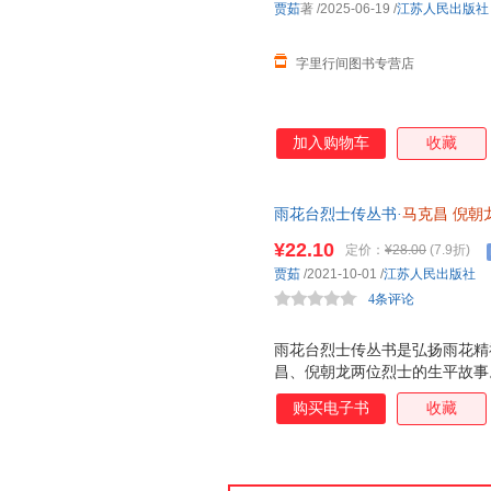
贾茹
著
/2025-06-19
/
江苏人民出版社
字里行间图书专营店
加入购物车
收藏
雨花台烈士传丛书·
马克昌
倪朝
¥22.10
定价：
¥28.00
(7.9折)
贾茹
/2021-10-01
/
江苏人民出版社
4条评论
雨花台烈士传丛书是弘扬雨花精
昌、倪朝龙两位烈士的生平故事
购买电子书
收藏