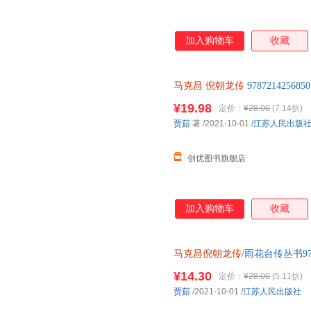
加入购物车
收藏
马克昌
倪朝龙传
978721425
理由退货让您购物无忧
¥19.98
定价：
¥28.00
(7.14折)
贾茹
著
/2021-10-01
/
江苏人民出版
创优图书旗舰店
加入购物车
收藏
马克昌倪朝龙传
/雨花台传丛书978
¥14.30
定价：
¥28.00
(5.11折)
贾茹
/2021-10-01
/
江苏人民出版社