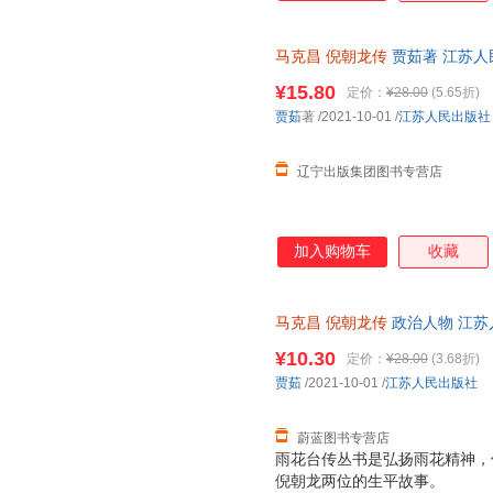
马克昌
倪朝龙传
贾茹著 江苏人
票 多仓就近发货
¥15.80
定价：
¥28.00
(5.65折)
贾茹
著
/2021-10-01
/
江苏人民出版社
辽宁出版集团图书专营店
加入购物车
收藏
马克昌
倪朝龙传
政治人物 江苏
发票
¥10.30
定价：
¥28.00
(3.68折)
贾茹
/2021-10-01
/
江苏人民出版社
蔚蓝图书专营店
雨花台传丛书是弘扬雨花精神，
倪朝龙两位的生平故事。