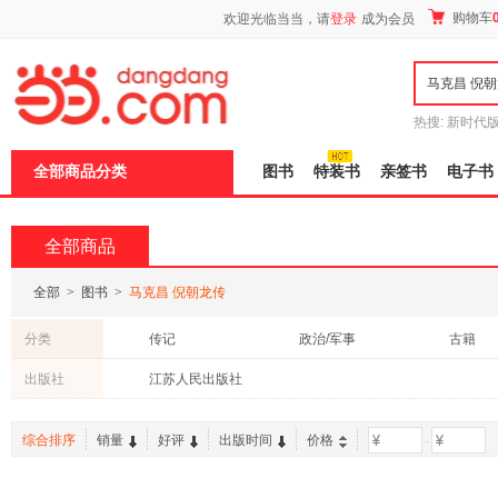
新
购物车
欢迎光临当当，请
登录
成为会员
窗
口
打
开
无
障
热搜:
新时代
碍
有兽焉全集
说
全部商品分类
图书
特装书
亲签书
电子书
明
页
面,
按
全部商品
Ctrl
加
波
全部
>
图书
>
马克昌 倪朝龙传
浪
键
分类
传记
政治/军事
古籍
打
开
出版社
江苏人民出版社
导
盲
模
综合排序
销量
好评
出版时间
价格
-
式