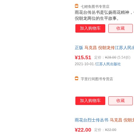
七鲤鱼图书专营店
雨花台传丛书是弘扬雨花精神，
倪朝龙两位的生平故事。
加入购物车
收藏
正版
马克昌
倪朝龙传
江苏人民出
书，下单速发，可开发票，售后
¥15.51
定价：
¥28.00
(5.54折)
2021-10-01
/
江苏人民出版社
字里行间图书专营店
加入购物车
收藏
雨花台烈士传丛书·
马克昌
倪朝
¥22.00
定价：
¥22.00