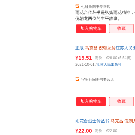
七鲤鱼图书专营店
雨花台传丛书是弘扬雨花精神，
倪朝龙两位的生平故事。
加入购物车
收藏
正版
马克昌
倪朝龙传
江苏人民出
书，下单速发，可开发票，售后
¥15.51
定价：
¥28.00
(5.54折)
2021-10-01
/
江苏人民出版社
字里行间图书专营店
加入购物车
收藏
雨花台烈士传丛书·
马克昌
倪朝
¥22.00
定价：
¥22.00