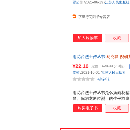
贾茹
著
/2025-06-19
/
江苏人民出版社
字里行间图书专营店
加入购物车
收藏
雨花台烈士传丛书·
马克昌
倪朝
¥22.10
定价：
¥28.00
(7.9折)
贾茹
/2021-10-01
/
江苏人民出版社
4条评论
雨花台烈士传丛书是弘扬雨花精
昌、倪朝龙两位烈士的生平故事
购买电子书
收藏