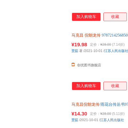
加入购物车
收藏
马克昌
倪朝龙传
978721425
理由退货让您购物无忧
¥19.98
定价：
¥28.00
(7.14折)
贾茹
著
/2021-10-01
/
江苏人民出版
创优图书旗舰店
加入购物车
收藏
马克昌倪朝龙传
/雨花台传丛书978
¥14.30
定价：
¥28.00
(5.11折)
贾茹
/2021-10-01
/
江苏人民出版社