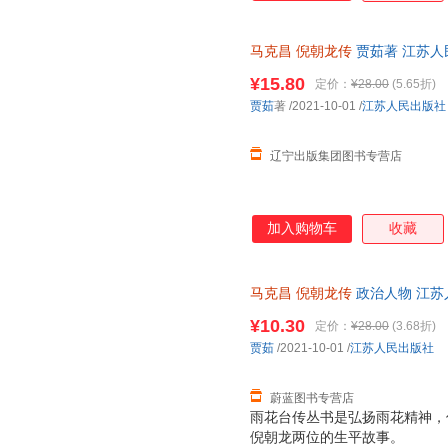
马克昌
倪朝龙传
贾茹著 江苏人
票 多仓就近发货
¥15.80
定价：
¥28.00
(5.65折)
贾茹
著
/2021-10-01
/
江苏人民出版社
辽宁出版集团图书专营店
加入购物车
收藏
马克昌
倪朝龙传
政治人物 江苏
发票
¥10.30
定价：
¥28.00
(3.68折)
贾茹
/2021-10-01
/
江苏人民出版社
蔚蓝图书专营店
雨花台传丛书是弘扬雨花精神，
倪朝龙两位的生平故事。