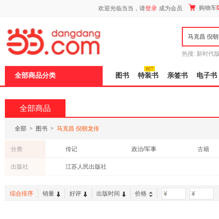
新
购物车
欢迎光临当当，请
登录
成为会员
窗
口
打
开
无
障
热搜:
新时代
碍
有兽焉全集
说
全部商品分类
图书
特装书
亲签书
电子书
明
页
面,
按
全部商品
Ctrl
加
波
全部
>
图书
>
马克昌 倪朝龙传
浪
键
分类
传记
政治/军事
古籍
打
开
出版社
江苏人民出版社
导
盲
模
综合排序
销量
好评
出版时间
价格
-
式