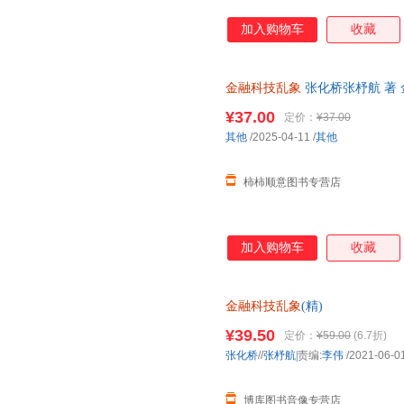
加入购物车
收藏
金融科技乱象
张化桥张杼航 著
版社
¥37.00
定价：
¥37.00
其他
/2025-04-11
/
其他
柿柿顺意图书专营店
加入购物车
收藏
金融科技乱象
(精)
¥39.50
定价：
¥59.00
(6.7折)
张化桥
//
张杼航|
责编:
李伟
/2021-06-0
博库图书音像专营店