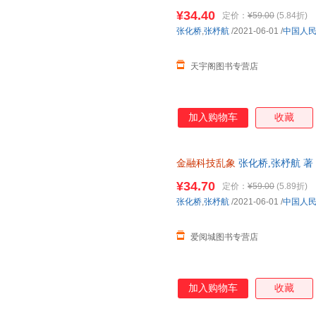
次日达，团购优惠咨询在线客服
¥34.40
定价：
¥59.00
(5.84折)
张化桥
,
张杼航
/2021-06-01
/
中国人
天宇阁图书专营店
加入购物车
收藏
金融科技乱象
张化桥,张杼航 
近发货，85%城市次日达，团
¥34.70
定价：
¥59.00
(5.89折)
张化桥
,
张杼航
/2021-06-01
/
中国人
爱阅城图书专营店
加入购物车
收藏