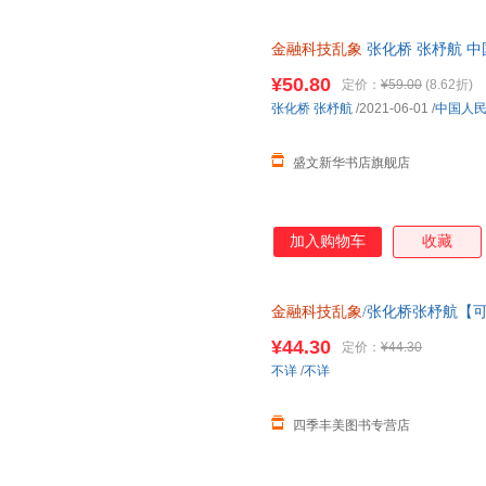
金融科技乱象
张化桥 张杼航 
规电子发票 多仓就近发货
¥50.80
定价：
¥59.00
(8.62折)
张化桥
张杼航
/2021-06-01
/
中国人
盛文新华书店旗舰店
加入购物车
收藏
金融科技乱象
/张化桥张杼航【
¥44.30
定价：
¥44.30
不详
/
不详
四季丰美图书专营店