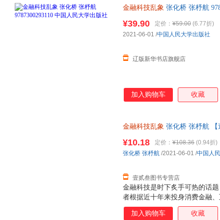
金融科技乱象
张化桥 张杼航 97
书籍 多仓发货 正规发票
¥39.90
定价：
¥59.00
(6.77折)
2021-06-01
/
中国人民大学出版社
辽版新华书店旗舰店
加入购物车
收藏
金融科技乱象
张化桥 张杼航 
¥10.18
定价：
¥108.36
(0.94折)
张化桥
张杼航
/2021-06-01
/
中国人
壹贰叁图书专营店
金融科技是时下炙手可热的话题
者根据近十年来投身消费金融、
刻分析了当前金融科技产业变现
加入购物车
收藏
际化的广阔视野对比本土与国外