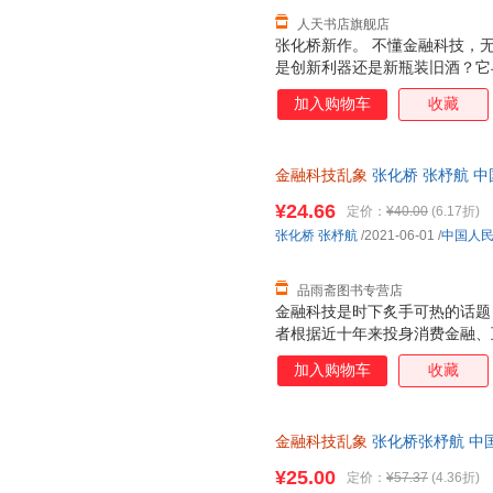
人天书店旗舰店
张化桥新作。 不懂金融科技，
是创新利器还是新瓶装旧酒？它与
互联网巨头避而远之的市场，为
加入购物车
收藏
析师 张化桥聚焦全球金融科技产
将带你跳出技术思维局限、避开
辑， 读懂金融科技热潮的原生
金融科技乱象
张化桥 张杼航 
支持7天无理由退换】
¥24.66
定价：
¥40.00
(6.17折)
张化桥
张杼航
/2021-06-01
/
中国人
品雨斋图书专营店
金融科技是时下炙手可热的话题
者根据近十年来投身消费金融、
刻分析了当前金融科技产业变现
加入购物车
收藏
际化的广阔视野对比本土与国外
例，多角度回溯金融科技发展之
深层背景，试图找到中国金融科
金融科技乱象
张化桥张杼航 中
发货，物流便捷，下单秒杀，欢
¥25.00
定价：
¥57.37
(4.36折)