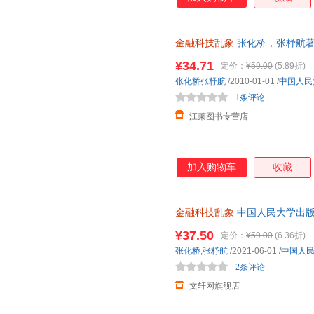
金融科技乱象
张化桥，张杼航著 中
速发】 可开发票
¥34.71
定价：
¥59.00
(5.89折)
张化桥张杼航
/2010-01-01
/
中国人民
1条评论
江莱图书专营店
加入购物车
收藏
金融科技乱象
中国人民大学出版
次日达，团购优惠咨询在线客服
¥37.50
定价：
¥59.00
(6.36折)
张化桥
,
张杼航
/2021-06-01
/
中国人
2条评论
文轩网旗舰店