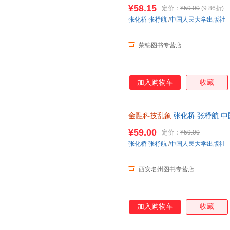
心下单，本店所有商品均可开票
¥58.15
定价：
¥59.00
(9.86折)
张化桥
张杼航
/
中国人民大学出版社
荣锦图书专营店
加入购物车
收藏
金融科技乱象
张化桥 张杼航 
品 假一罚十正版图书 请放心
¥59.00
定价：
¥59.00
张化桥
张杼航
/
中国人民大学出版社
西安名州图书专营店
加入购物车
收藏