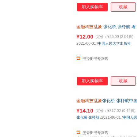
加入购物车
收藏
金融科技乱象
张化桥,张杼航 著
¥12.00
定价：
¥59.00
(2.04折)
2021-06-01
/
中国人民大学出版社
书径图书专营店
加入购物车
收藏
金融科技乱象
张化桥 张杼航中国人
保证质量，此书为单本而非一套
¥14.10
定价：
¥317.02
(0.45折)
张化桥
张杼航
/2021-06-01
/
中国人
墨香图书专营店