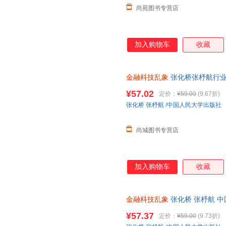
尚苑图书专营店
加入购物车
收藏
金融科技乱象
张化桥张杼航行业
金融部门决策者金融理论经济学
¥57.02
定价：
¥59.00
(9.67折)
线当当客服
张化桥
张杼航
/
中国人民大学出版社
尚城图书专营店
加入购物车
收藏
金融科技乱象
张化桥 张杼航 
开发票 如需请联系在线小当当
¥57.37
定价：
¥59.00
(9.73折)