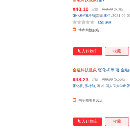
¥40.10
定价：
¥59.00
(6.8折)
张化桥
//
张杼航|
责编:
李伟
/2021-06-0
12条评论
博库网旗舰店
加入购物车
收藏
金融科技乱象
张化桥等 著 金
¥38.23
定价：
¥69.00
(5.55折)
张化桥
,
张杼航
, 著
/
中国人民大学出版
句字图书专营店
加入购物车
收藏