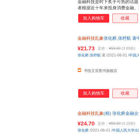
金融科技是时下炙手可热的话题
者根据近十年来投身消费金融、
刻分析了当前金融科技产业变现
加入购物车
收藏
际化的广阔视野对比本土与国外
例，多角度回溯金融科技发展之
深层背景，试图找到中国金融科
金融科技乱象
张化桥,张杼航 著
有库房,消毒发货,品质保障.套装
¥21.73
定价：
¥59.00
(3.69折)
张化桥
,
张杼航
著
/2021-06-01
/
中国
书悦文宣图书旗舰店
加入购物车
收藏
金融科技乱象
(精) 张化桥金
版社普通大众 正版图书保证质
¥24.70
定价：
¥59.00
(4.19折)
张化桥
/2021-06-01
/
中国人民大学出