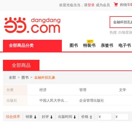
新
购物车
欢迎光临当当，请
登录
成为会员
窗
口
打
开
无
障
热搜:
白狼星
碍
师3
重建秦
说
全部商品分类
图书
特装书
亲签书
电子书
明
页
面,
按
全部商品
Ctrl
加
波
全部
>
图书
>
金融科技乱象
浪
键
分类
经济
管理
文学
打
开
社会科学
中小学用书
教材
出版社
中国人民大学出版社
企业管理出版社
导
盲
模
综合排序
销量
好评
出版时间
价格
-
式