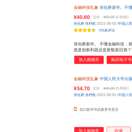
金融科技乱象
张化桥新作。不懂
合。资深金融分析师张化桥聚焦
¥40.60
定价：
¥59.00
(6.89折)
局限、避开复杂概念纠缠，洞悉
张化桥
张杼航
/2021-06-01
/
中国人
936条评论
张化桥新作。 不懂金融科技，
底是创新利器还是新瓶装旧酒？它
美互联网巨头避而远之的市场，
加入购物车
购买电子书
分析师 张化桥聚焦全球金融科技
书将带你跳出技术思维局限、避
逻辑， 读懂金融科技热潮的原
金融科技乱象
中国人民大学出版
次日达，团购优惠咨询在线客服
¥34.70
定价：
¥59.00
(5.89折)
张化桥
,
张杼航
/2021-06-01
/
中国人
四川新华书店教育专营店
加入购物车
收藏