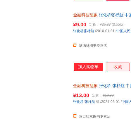
例，多角度回溯金融科技发展之
深层背景，试图找到中国金融科
金融科技乱象
张化桥张杼航 中
物流便捷，下单秒杀，欢迎选购
¥9.00
定价：
¥25.37
(3.55折)
张化桥张杼航
/2010-01-01
/
中国人民
翠德林图书专营店
加入购物车
收藏
金融科技乱象
张化桥 张杼航 中国人
¥13.00
定价：
¥13.00
张化桥
张杼航
编
/2021-06-01
/
中国
营口旺京图书专营店