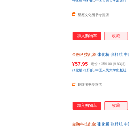
张化桥
张杼航
/
中国人民大学出版社
星愿文化图书专营店
加入购物车
收藏
金融科技乱象
张化桥 张杼航 
心下单，本店所有商品均可开票
¥57.95
定价：
¥59.00
(9.83折)
张化桥
张杼航
/
中国人民大学出版社
锦耀图书专营店
加入购物车
收藏
金融科技乱象
张化桥 张杼航 