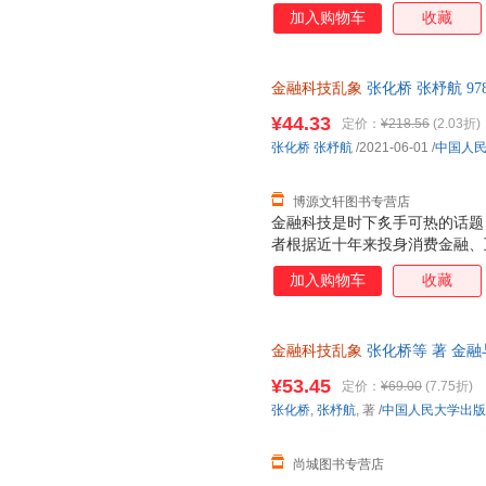
加入购物车
收藏
金融科技乱象
张化桥 张杼航 97
票，优质售后，支持7天无理由
¥44.33
定价：
¥218.56
(2.03折)
张化桥
张杼航
/2021-06-01
/
中国人
博源文轩图书专营店
金融科技是时下炙手可热的话题
者根据近十年来投身消费金融、
刻分析了当前金融科技产业变现
加入购物车
收藏
际化的广阔视野对比本土与国外
例，多角度回溯金融科技发展之
深层背景，试图找到中国金融科
金融科技乱象
张化桥等 著 金
¥53.45
定价：
¥69.00
(7.75折)
张化桥
,
张杼航
, 著
/
中国人民大学出版
尚城图书专营店