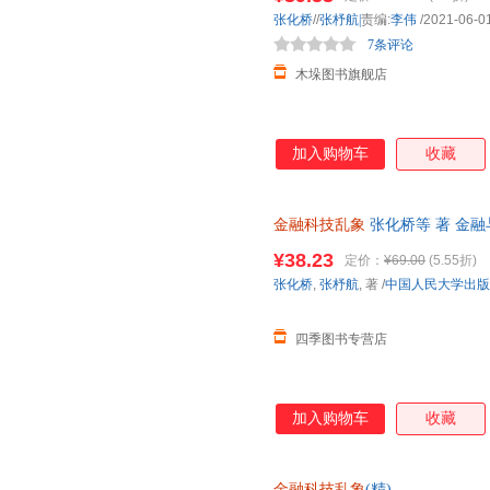
张化桥
//
张杼航|
责编:
李伟
/2021-06-0
7条评论
木垛图书旗舰店
加入购物车
收藏
金融科技乱象
张化桥等 著 金融
¥38.23
定价：
¥69.00
(5.55折)
张化桥
,
张杼航
, 著
/
中国人民大学出版
四季图书专营店
加入购物车
收藏
金融科技乱象
(精)