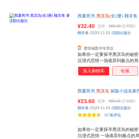
西夏死书
黑溟岛
(全2册) 顾非
货，85%城市次日达，团购优
¥32.40
定价：
¥88.00
(3.69折)
顾非鱼
/2020-11-01
/
沈阳出版社
爱阅城图书专营店
如果你一定要探寻黑溟岛的秘密
沉浸式恐惧一场诡异到极点的局
的惊天之谜畅销五十万册现象级
加入购物车
收藏
家作家顾非鱼封神之作
西夏死书
黑溟岛
探险小说名家作
级的烧脑、沉浸式的恐惧，一场
¥23.60
定价：
¥88.00
(2.69折)
一段华夏历史中的惊天之谜，畅
顾非鱼
/2020-11-01
/
沈阳出版社
外终篇，探险小说名家作家顾非
317条评论
如果你一定要探寻黑溟岛的秘密
沉浸式恐惧 一场诡异到极点的