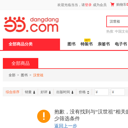
新
购物车
欢迎光临当当，请
登录
成为会员
窗
口
打
开
无
障
热搜:
中国文
碍
者从不说谎
说
全部商品分类
图书
特装书
亲签书
电子书
明
页
面,
按
全部商品
Ctrl
加
波
全部
>
图书
>
汉世祖
浪
键
打
综合排序
销量
好评
出版时间
价格
-
开
导
盲
模
抱歉，没有找到与“汉世祖”相关
式
少筛选条件
返回上一步