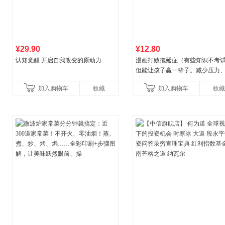
¥29.90
¥12.80
认知觉醒 开启自我改变的原动力
漫画打败拖延症（有些知识不考
但能让孩子赢一辈子。减少压力
强自信、把握机遇、培养自律，
加入购物车
收藏
加入购物车
收藏
合“小行动”触发大脑行动开