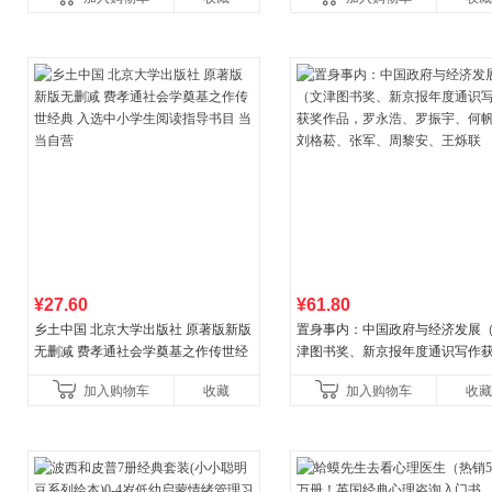
¥27.60
¥61.80
乡土中国 北京大学出版社 原著版新版
置身事内：中国政府与经济发展
无删减 费孝通社会学奠基之作传世经
津图书奖、新京报年度通识写作
典 入选中小学生阅读指导书目 当当自
作品，罗永浩、罗振宇、何帆、
加入购物车
收藏
加入购物车
收藏
营
菘、张军、周黎安、王烁联