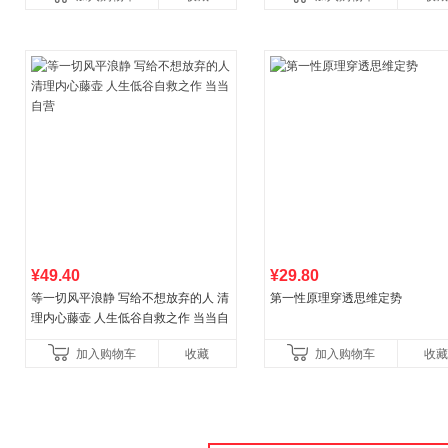
讲透西方思想史，哲学知
¥49.40
¥29.80
等一切风平浪静 写给不想放弃的人 清
第一性原理穿透思维定势
理内心藤壶 人生低谷自救之作 当当自
营
加入购物车
收藏
加入购物车
收藏