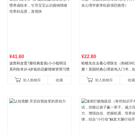
¥41.60
¥22.80
波西和皮普7册经典套装(小小聪明豆
蛤蟆先生去看心理医生（热销500
系列绘本)0-4岁低幼启蒙情绪管理习惯
册！英国经典心理咨询入门书，
养成绘本，引导宝宝认识接纳情绪培
心理学家李松蔚强烈推荐）
加入购物车
收藏
加入购物车
收藏
养好品质，发现快