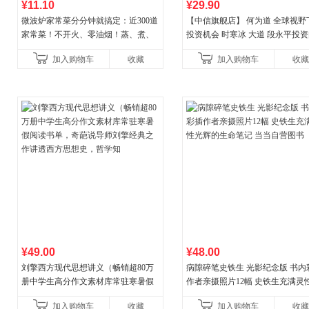
¥11.10
¥29.90
微波炉家常菜分分钟就搞定：近300道
【中信旗舰店】 何为道 全球视野
家常菜！不开火、零油烟！蒸、煮、
投资机会 时寒冰 大道 段永平投
炒、烤、焗……全彩印刷+步骤图解，
答录穷查理宝典 红利指数基金指
加入购物车
收藏
加入购物车
收藏
让美味跃然眼前、操
格之道 纳瓦尔
¥49.00
¥48.00
刘擎西方现代思想讲义（畅销超80万
病隙碎笔史铁生 光影纪念版 书内
册中学生高分作文素材库常驻寒暑假
作者亲摄照片12幅 史铁生充满灵
阅读书单，奇葩说导师刘擎经典之作
辉的生命笔记 当当自营图书
加入购物车
收藏
加入购物车
收藏