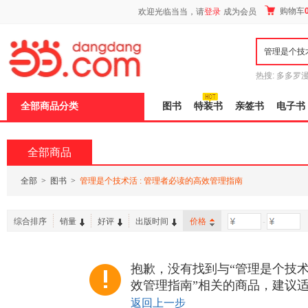
新
购物车
欢迎光临当当，请
登录
成为会员
窗
口
打
开
无
障
热搜:
多多罗
碍
传说
十日终
说
全部商品分类
图书
特装书
亲签书
电子书
明
页
面,
按
全部商品
Ctrl
加
波
全部
>
图书
>
管理是个技术活 : 管理者必读的高效管理指南
浪
键
打
综合排序
销量
好评
出版时间
价格
-
开
导
盲
模
抱歉，没有找到与“管理是个技术活
式
效管理指南”相关的商品，建议
返回上一步