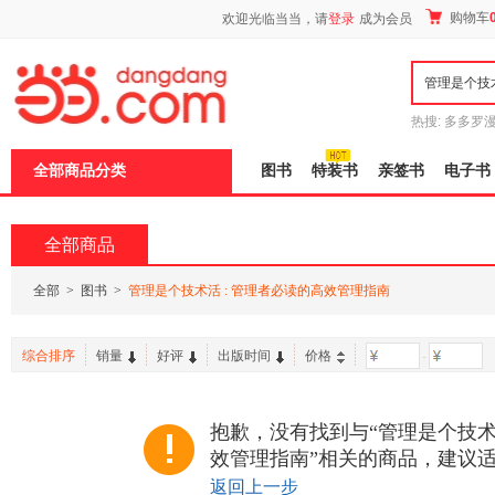
新
购物车
欢迎光临当当，请
登录
成为会员
窗
口
打
开
无
障
热搜:
多多罗
碍
传说
十日终
说
全部商品分类
图书
特装书
亲签书
电子书
明
页
面,
按
全部商品
Ctrl
加
波
全部
>
图书
>
管理是个技术活 : 管理者必读的高效管理指南
浪
键
打
综合排序
销量
好评
出版时间
价格
-
开
导
盲
模
抱歉，没有找到与“管理是个技术活
式
效管理指南”相关的商品，建议
返回上一步