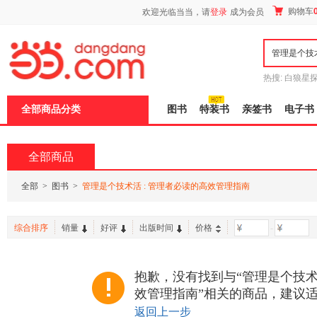
新
购物车
欢迎光临当当，请
登录
成为会员
窗
口
打
开
无
障
热搜:
白狼星
碍
师3
重建秦
说
全部商品分类
图书
特装书
亲签书
电子书
明
页
面,
按
全部商品
Ctrl
加
波
全部
>
图书
>
管理是个技术活 : 管理者必读的高效管理指南
浪
键
打
综合排序
销量
好评
出版时间
价格
-
开
导
盲
模
抱歉，没有找到与“管理是个技术活
式
效管理指南”相关的商品，建议
返回上一步