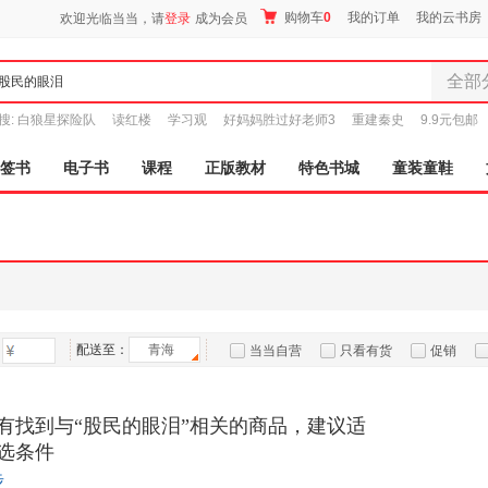
购物车
0
我的订单
我的云书房
欢迎光临当当，请
登录
成为会员
全部
全部分
搜:
白狼星探险队
读红楼
学习观
好妈妈胜过好老师3
重建秦史
9.9元包邮
尾品汇
图书
签书
电子书
课程
正版教材
特色书城
童装童鞋
电子书
音像
影视
时尚美
母婴用
玩具
配送至：
青海
孕婴服
当当自营
只看有货
促销
童装童
特卖
预售
入驻商家
家居日
有找到与“股民的眼泪”相关的商品，建议适
家具装
选条件
服装
步
鞋