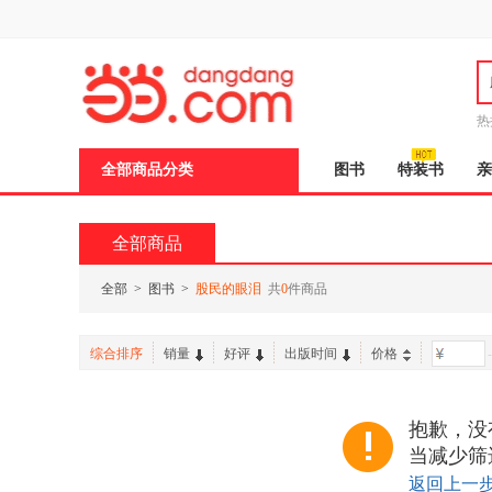
新
窗
口
打
开
无
障
热
碍
说
全部商品分类
图书
特装书
亲
明
页
面,
按
全部商品
Ctrl
加
波
全部
>
图书
>
股民的眼泪
共
0
件商品
浪
键
打
综合排序
销量
好评
出版时间
价格
-
开
导
盲
模
抱歉，没
式
当减少筛
返回上一