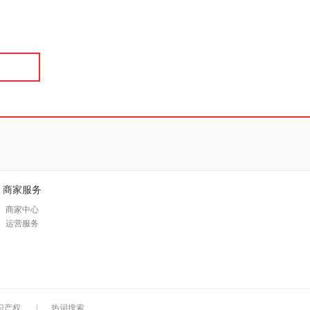
具
品
外
品
讯
音
公
器
商家服务
商家中心
运营服务
识产权
|
热词搜索