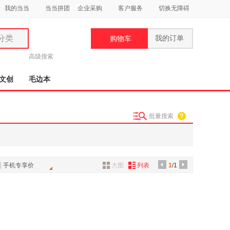
我的当当
当当拼团
企业采购
客户服务
切换无障碍
分类
我的订单
购物车
类
高级搜索
文创
毛边本
批量搜索
妆
品
饰
手机专享价
大图
列表
1
/1
鞋
用
饰