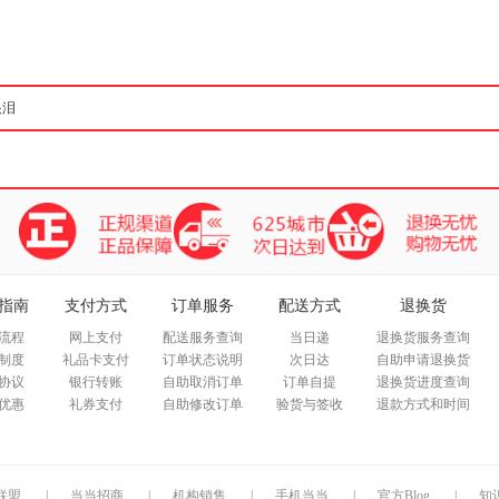
箱包皮
手表饰
运动户
汽车用
食品
手机通
数码影
电脑办
大家电
家用电
指南
支付方式
订单服务
配送方式
退换货
流程
网上支付
配送服务查询
当日递
退换货服务查询
制度
礼品卡支付
订单状态说明
次日达
自助申请退换货
协议
银行转账
自助取消订单
订单自提
退换货进度查询
优惠
礼券支付
自助修改订单
验货与签收
退款方式和时间
联盟
|
当当招商
|
机构销售
|
手机当当
|
官方Blog
|
知