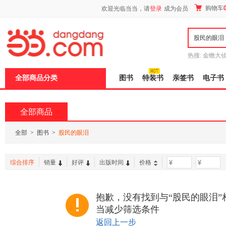
新
购物车
欢迎光临当当，请
登录
成为会员
窗
口
打
开
无
障
热搜:
金蟾大
碍
边带走
耶路
说
全部商品分类
图书
特装书
亲签书
电子书
明
页
面,
按
全部商品
Ctrl
加
波
全部
>
图书
>
股民的眼泪
浪
键
打
综合排序
销量
好评
出版时间
价格
-
开
导
盲
模
抱歉，没有找到与“股民的眼泪”
式
当减少筛选条件
返回上一步