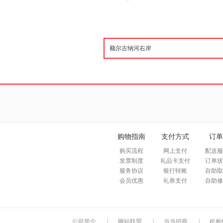
购物指南
支付方式
订单
购买流程
网上支付
配送服
发票制度
礼品卡支付
订单状
服务协议
银行转账
自助取
会员优惠
礼券支付
自助修
公司简介
|
网站联盟
|
当当招商
|
机构