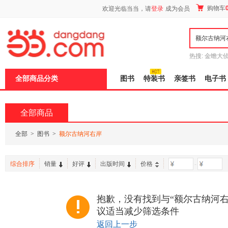
新
购物车
欢迎光临当当，请
登录
成为会员
窗
口
打
开
无
障
热搜:
金蟾大
碍
边带走
耶路
说
全部商品分类
图书
特装书
亲签书
电子书
明
页
面,
按
全部商品
Ctrl
加
波
全部
>
图书
>
额尔古纳河右岸
浪
键
打
综合排序
销量
好评
出版时间
价格
-
开
导
盲
模
抱歉，没有找到与“额尔古纳河右
式
议适当减少筛选条件
返回上一步