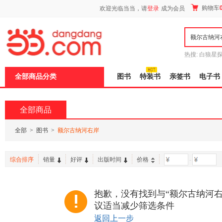
新
购物车
欢迎光临当当，请
登录
成为会员
窗
口
打
开
无
障
热搜:
白狼星
碍
师3
重建秦
说
全部商品分类
图书
特装书
亲签书
电子书
明
页
面,
按
全部商品
Ctrl
加
波
全部
>
图书
>
额尔古纳河右岸
浪
键
打
综合排序
销量
好评
出版时间
价格
-
开
导
盲
模
抱歉，没有找到与“额尔古纳河右
式
议适当减少筛选条件
返回上一步