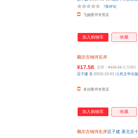
7条评论
飞扬图书专营店
加入购物车
收藏
额尔古纳河右岸
¥17.58
定价：
¥115.16
(1.53折)
迟子建
著
/2010-10-01
/
人民文学出
卓尔图书专营店
加入购物车
收藏
额尔古纳河右岸
迟子建 著北京十月
证质量，此书为单本而非一套，