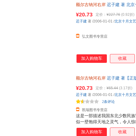
额尔古纳河右岸
迟子建 著 北
客服查询库存后下单，避免纠纷
¥20.73
定价：
¥227.76
(0.92折)
迟子建
著
/2006-01-01
/
北京十月文
弘文图书专营店
加入购物车
收藏
额尔古纳河右岸
迟子建 著【正
退换】
¥20.73
定价：
¥65.44
(3.17折)
迟子建
著
/2006-01-01
/
北京十月文
2条评论
凯瑞图书专营店
这是一部描述我国东北少数民族
似一壁饱得天地之灵气，令人惊
恬、时而激越，向世人诉说人生
加入购物车
收藏
子建，以一位年届九旬，这一弱