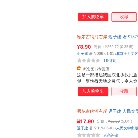
加入购物车
收藏
额尔古纳河右岸
迟子建 著 978
票，优质售后，支持7天无理由
¥8.90
定价：
¥260.72
(0.35折)
迟子建
著
/2006-01-01
/
北京十月文
1条评论
概念图书专营店
这是一部描述我国东北少数民族
似一壁饱得天地之灵气，令人惊
恬、时而激越，向世人诉说人生
加入购物车
收藏
子建，以一位年届九旬，这一弱
娓道来—— 在中俄边界的额尔
畔迁徙而至，与驯鹿相依为命的
额尔古纳河右岸
迟子建 人民文
搬迁、游猎，在享受大自然恩赐
仓就近发货
寒、猛兽、瘟疫……的侵害下求
¥17.90
定价：
¥32.00
(5.6折)
云……乃至种种现代文明的挤压
迟子建
著
/2019-06-01
/
人民文学出
面前的殊死抗争，也有眼睁睁看
26条评论
代又一代的