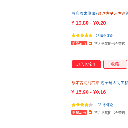
白鹿原未删减+
额尔古纳河右岸
营同款无删节版 原著精装典藏版
¥
19.80 - ¥0.20
2840条评论
明星店铺
艺凡书苑图书专营店
加入购物车
收藏
额尔古纳河右岸
迟子建人间失格
河右岸太宰治芥川龙之介毛姆著
¥
15.90 - ¥0.16
1031条评论
明星店铺
艺凡书苑图书专营店