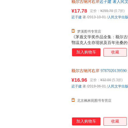
额尔古纳河右岸
迟子建 著人民文学
量，此书为单本而非一套，电子
¥17.78
定价：
¥255.70
(0.7折)
迟子建
著
/2013-10-01
/
人民文学出
梦溪图书专营店
《茅盾文学奖作品全集：额尔古
鄂温克人生存现状及百年沧桑的
叹却难得其解的神奇岩画；又似
加入购物车
收藏
挚爱与心灵悲苦的民族史诗。 
小民族后一个酋长女人的自述，
河右岸，居住着一支数百年前自
额尔古纳河右岸
978702013
温克人。他们信奉萨满，逐驯鹿
专营店 温馨提示：划线价为图
同时也艰辛备尝，人口式微。他
¥16.96
定价：
¥32.00
(5.3折)
实物为准。（书名没写全多少册
衍，在日寇的铁蹄、“文革”的
迟子建
著
/2019-06-01
/
人民文学出
他们有大爱，有大痛，有在命运
日渐衰落
北京枫林苑图书专营店
加入购物车
收藏