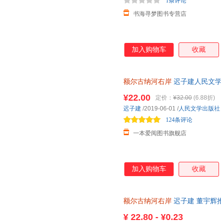
1条评论
书海寻梦图书专营店
加入购物车
收藏
额尔古纳河右岸
迟子建人民文学
纳河的左岸书 鄂温克人生存现状
¥22.00
定价：
¥32.00
(6.88折)
迟子建
/2019-06-01
/
人民文学出版社
124条评论
一本爱阅图书旗舰店
加入购物车
收藏
额尔古纳河右岸
迟子建 董宇辉
尔古纳河的右岸经典长篇小说出
¥
22.80 - ¥0.23