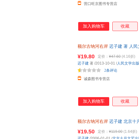
营口旺京图书专营店
加入购物车
收藏
额尔古纳河右岸
迟子建 著 人
本而非一套，电子发票。
¥19.80
定价：
¥47.60
(4.16折)
迟子建
著
/2013-10-01
/
人民文学出
2条评论
诚森图书专营店
加入购物车
收藏
额尔古纳河右岸
迟子建 北京十
保证质量，此书为单本而非一套
¥19.50
定价：
¥119.00
(1.64折)
迟子建
/2006-01-01
/
北京十月文艺出