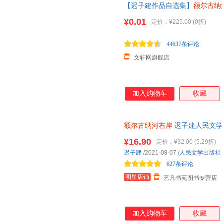
【迟子建作品自选集】
额尔古纳
奖作品 东北故事集群山之巅也
¥0.01
定价：
¥225.00
(0折)
44637条评论
文轩网旗舰店
加入购物车
收藏
额尔古纳河右岸
迟子建人民文学
代文学 茅盾文学奖获奖作品全集
¥16.90
定价：
¥32.00
(5.29折)
迟子建
/2021-08-07
/
人民文学出版社
627条评论
明星店铺
艺凡书苑图书专营店
加入购物车
收藏