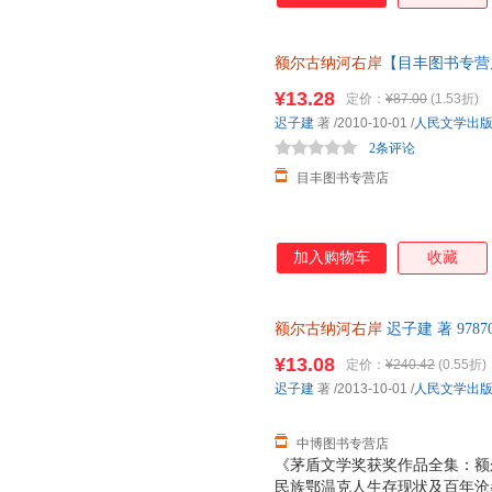
娓道来—— 在中俄边界的额尔
畔迁徙而至，与驯鹿相依为命的
额尔古纳河右岸
【目丰图书专营
搬迁、游猎，在享受大自然恩赐
一套，电子发票。
寒、猛兽、瘟疫……的侵害下求
¥13.28
定价：
¥87.00
(1.53折)
云……乃至种种现代文明的挤压
迟子建
著
/2010-10-01
/
人民文学出
面前的殊死抗争，也有眼睁睁看
2条评论
代又一代的
目丰图书专营店
加入购物车
收藏
额尔古纳河右岸
迟子建 著 978
质售后，支持7天无理由退换】
¥13.08
定价：
¥240.42
(0.55折)
迟子建
著
/2013-10-01
/
人民文学出
中博图书专营店
《茅盾文学奖获奖作品全集：额
民族鄂温克人生存现状及百年沧