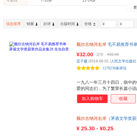
年龄段
7-10岁
11-14岁
北京燕山出版社
内蒙古人民出版社
国际文
茅盾
李娟
阿来
更
时尚/美妆
家庭/家居
两性关
贵州人民出版社
生活 读书 新知三联书店
电子工
张天翼
孙力
霍达
工业技术
农业/林业
现代出版社
中国劳动社会保障出版社
中国原
扬·马特尔
吴承恩
维克多·
综合排序
销量
好评
出版时间
价格
-
上海文化出版社
上海人民出版社
山东文
罗贯中
刘震云
刘心武
河南文艺出版社
接力出版社
中国工
村上春树
查常平
浙江科学技术出版社
额尔古纳河右岸
线装书局
毛不易推荐书单
届茅盾文学奖（2008年）获奖
¥32.00
定价：
¥32.00
迟子建
/2019-06-01
/
人民文学出版社
1270239条评论
一九八一年三月十四日，病中的
爱的同志们，为了繁荣长篇小说
协，作为设立一个长篇小说文艺
加入购物车
收藏
自知病将不起，我衷心地祝愿我
遂成为中国当代文学的*奖项，
反映了一九七七年以后长篇小说
额尔古纳河右岸
（茅盾文学奖获
的当代长篇小说文库中的翘楚之
人民文学出版社曾于一九九八年
¥
25.30 - ¥0.25
出版的获奖作品。二〇〇四年，