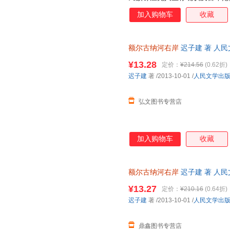
人惊叹却难得其解的神奇岩画；
加入购物车
收藏
人生挚爱与心灵悲苦的民族史诗
一弱小民族最后一个酋长女人的
尔古纳河右岸，居住着一支数百
额尔古纳河右岸
迟子建 著 人
命的鄂温克人。他们信奉萨满，
查询库存后下单，避免纠纷。
恩赐的同时也艰辛备尝，人口式
¥13.28
定价：
¥214.56
(0.62折)
求繁衍，在日寇的铁蹄、“文革
迟子建
著
/2013-10-01
/
人民文学出
存。他们有大爱，有大痛，有在
民族日
弘文图书专营店
加入购物车
收藏
额尔古纳河右岸
迟子建 著 人
本而非一套，电子发票。
¥13.27
定价：
¥210.16
(0.64折)
迟子建
著
/2013-10-01
/
人民文学出
鼎鑫图书专营店