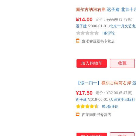
额尔古纳河右岸
迟子建 北京十
发货，物流便捷，下单秒杀，欢
¥14.00
定价：
¥37.00
(3.79折)
迟子建
/2006-01-01
/
北京十月文艺出
1条评论
鑫泓睿源图书专营店
加入购物车
收藏
【假一罚十】
额尔古纳河右岸
迟
尔古纳河的右岸经典长篇小说出
¥17.50
定价：
¥32.00
(5.47折)
发
迟子建
/2019-06-01
/
人民文学出版社
910条评论
西湖雨图书专营店