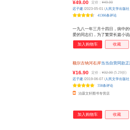
¥49.00
定价：
¥49.00
迟子建
/2023-05-01
/
人民文学出版社
41366条评论
一九八一年三月十四日，病中的
爱的同志们，为了繁荣长篇小说
协，作为设立一个长篇小说文艺
加入购物车
收藏
自知病将不起，我衷心地祝愿我
遂成为中国当代文学的*奖项，
反映了一九七七年以后长篇小说
额尔古纳河右岸
当当自营同款正
的当代长篇小说文库中的翘楚之
出版社正版温克人生存现状及百
人民文学出版社曾于一九九八年
¥16.90
定价：
¥32.00
(5.29折)
出版的获奖作品。二〇〇四年，
迟子建
/2019-06-07
/
人民文学出版社
议、推动与大力支持下，我们编
558条评论
努力保持全集的
泊霖文轩图书专营店
加入购物车
收藏