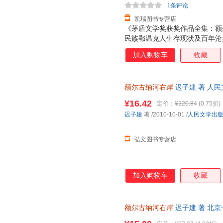
1条评论
凯瑞图书专营店
《茅盾文学奖获奖作品全集：额
民族鄂温克人生存现状及百年沧
人惊叹却难得其解的神奇岩画；
加入购物车
收藏
人生挚爱与心灵悲苦的民族史诗
一弱小民族最后一个酋长女人的
尔古纳河右岸，居住着一支数百
额尔古纳河右岸
迟子建 著 人
命的鄂温克人。他们信奉萨满，
查询库存后下单，避免纠纷。
恩赐的同时也艰辛备尝，人口式
¥16.42
定价：
¥220.84
(0.75折)
求繁衍，在日寇的铁蹄、“文革
迟子建
著
/2010-10-01
/
人民文学出
存。他们有大爱，有大痛，有在
民族日渐衰落的万般
弘文图书专营店
加入购物车
收藏
额尔古纳河右岸
迟子建 著 北
物流便捷，下单秒杀，欢迎选购