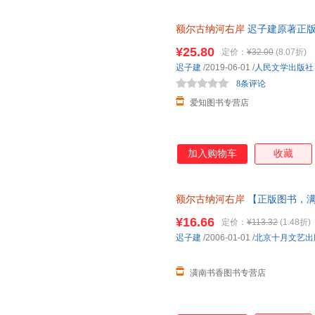
额尔古纳河右岸
迟子建原著正版
岸经典长篇小说出版社书籍书董
¥25.80
定价：
¥32.00
(8.07折)
一罚十
迟子建
/2019-06-01
/
人民文学出版社
8条评论
爱知图书专营店
加入购物车
收藏
额尔古纳河右岸
【正版图书，满
¥16.66
定价：
¥113.32
(1.48折)
迟子建
/2006-01-01
/
北京十月文艺出
潢南书香图书专营店