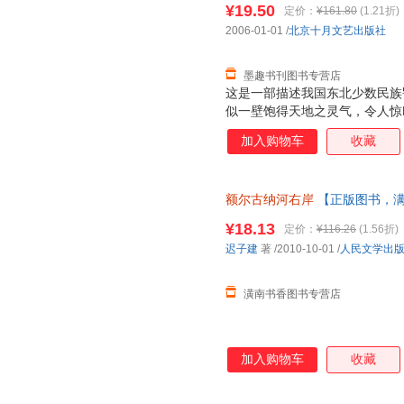
¥19.50
定价：
¥161.80
(1.21折)
2006-01-01
/
北京十月文艺出版社
墨趣书刊图书专营店
这是一部描述我国东北少数民族
似一壁饱得天地之灵气，令人惊
恬、时而激越，向世人诉说人生
加入购物车
收藏
子建，以一位年届九旬，这一弱
道来—— 在中俄边界的额尔古
迁徙而至，与驯鹿相依为命的鄂
额尔古纳河右岸
【正版图书，满
迁、游猎，在享受大自然恩赐的
猛兽、瘟疫……的侵害下求繁衍
¥18.13
定价：
¥116.26
(1.56折)
乃至种种现代文明的挤压下求生
迟子建
著
/2010-10-01
/
人民文学出
殊死抗争，也有眼睁睁看着整个
代的爱
潢南书香图书专营店
加入购物车
收藏