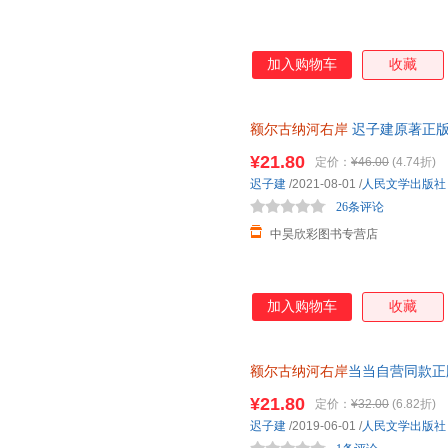
加入购物车
收藏
额尔古纳河右岸
迟子建原著正版
岸经典长篇小说出版社书籍畅销
¥21.80
定价：
¥46.00
(4.74折)
迟子建
/2021-08-01
/
人民文学出版社
26条评论
中昊欣彩图书专营店
加入购物车
收藏
额尔古纳河右岸
当当自营同款正
出版社正版温克人生存现状及百
¥21.80
定价：
¥32.00
(6.82折)
迟子建
/2019-06-01
/
人民文学出版社