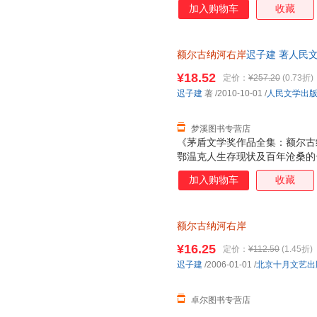
加入购物车
收藏
额尔古纳河右岸
迟子建 著人民文学
量，此书为单本而非一套，电子
¥18.52
定价：
¥257.20
(0.73折)
迟子建
著
/2010-10-01
/
人民文学出
梦溪图书专营店
《茅盾文学奖作品全集：额尔古
鄂温克人生存现状及百年沧桑的
叹却难得其解的神奇岩画；又似
加入购物车
收藏
挚爱与心灵悲苦的民族史诗。 
小民族后一个酋长女人的自述，
河右岸，居住着一支数百年前自
额尔古纳河右岸
温克人。他们信奉萨满，逐驯鹿
同时也艰辛备尝，人口式微。他
¥16.25
定价：
¥112.50
(1.45折)
衍，在日寇的铁蹄、“文革”的
迟子建
/2006-01-01
/
北京十月文艺出
他们有大爱，有大痛，有在命运
日渐衰落的万般无奈。
卓尔图书专营店