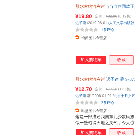
额尔古纳河右岸
当当自营同款正
出版社正版温克人生存现状及百
¥19.80
定价：
¥32.00
(6.19折)
迟子建
/2019-06-01
/
人民文学出版社
1条评论
锦阅图书专营店
加入购物车
收藏
额尔古纳河右岸
迟子建 著 978
票，优质售后，支持7天无理由
¥12.70
定价：
¥77.10
(1.65折)
迟子建
著
/2006-01-01
/
北京十月文
2条评论
唯盛图书专营店
这是一部描述我国东北少数民族
似一壁饱得天地之灵气，令人惊
恬、时而激越，向世人诉说人生
加入购物车
收藏
子建，以一位年届九旬，这一弱