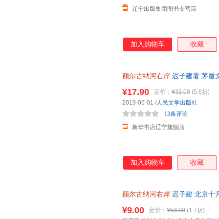
辽宁出版集团图书专营店
加入购物车
收藏
额尔古纳河右岸
迟子建著 茅盾
温克人生存现状及百年沧桑 弱
¥17.90
定价：
¥32.00
(5.6折)
2019-06-01
/
人民文学出版社
13条评论
新华书店辽宁旗舰店
加入购物车
收藏
额尔古纳河右岸
迟子建 北京十
发货，物流便捷，下单秒杀，欢
¥9.00
定价：
¥53.00
(1.7折)