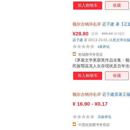
加入购物车
收藏
额尔古纳河右岸
迟子建 著【正
退换】
¥28.80
定价：
¥65.60
(4.4折)
迟子建
著
/2013-10-01
/
人民文学出
4条评论
凯瑞图书专营店
《茅盾文学奖获奖作品全集：额
民族鄂温克人生存现状及百年沧
人惊叹却难得其解的神奇岩画；
加入购物车
收藏
人生挚爱与心灵悲苦的民族史诗
一弱小民族最后一个酋长女人的
尔古纳河右岸，居住着一支数百
额尔古纳河右岸
迟子建原著正版
命的鄂温克人。他们信奉萨满，
岸经典长篇小说出版社书籍畅销
恩赐的同时也艰辛备尝，人口式
¥
16.90 - ¥0.17
求繁衍，在日寇的铁蹄、“文革
存。他们有大爱，有大痛，有在
26条评论
民族日
中昊欣彩图书专营店