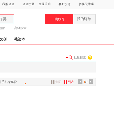
我的当当
当当拼团
企业采购
客户服务
切换无障碍
分类
我的订单
购物车
类
元包邮
高级搜索
文创
毛边本
批量搜索
妆
品
饰
手机专享价
大图
列表
1
/1
鞋
用
饰