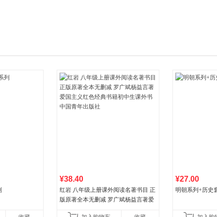
箱包皮
手表饰
运动户
汽车用
食品
手机通
数码影
电脑办
大家电
家用电
¥38.40
¥27.00
列
红岩 八年级上册课外阅读名著书目 正
明朝系列+历史
版原著全本无删减 罗广斌杨益言著爱
国主义红色经典书籍初中生课外书中