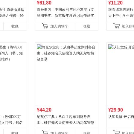
¥61.80
¥11.20
版社 原著版新版
置身事内：中国政府与经济发展（文
跟着课本去旅行
奠基之作传世经
津图书奖、新京报年度通识写作获奖
天下中小学生语
指导书目 当当自
作品，罗永浩、罗振宇、何帆、刘格
收藏
加入购物车
收藏
加入购
菘、张军、周黎安、王烁联
¥44.20
¥29.90
（热销500万
纳瓦尔宝典：从白手起家到财务自
认知觉醒 开启
询入门书，知名
由，硅谷知名天使投资人纳瓦尔智慧
推荐）
箴言录
收藏
加入购物车
收藏
加入购