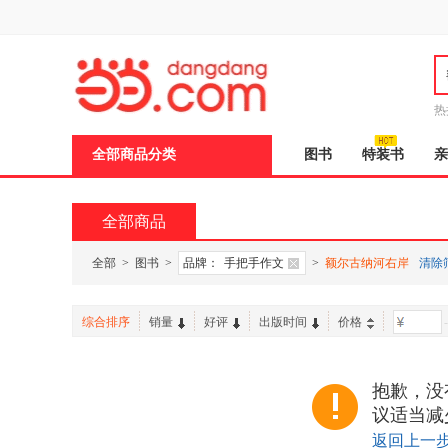
新
窗
口
打
开
无
障
热
碍
说
全部商品分类
图书
特装书
亲
明
页
面,
按
全部商品
Ctrl
加
波
全部
>
图书
>
品牌：
手把手作文
>
额尔古纳河右岸
清除
浪
键
打
综合排序
销量
好评
出版时间
价格
-
开
导
盲
模
抱歉，没
式
议适当减
返回上一