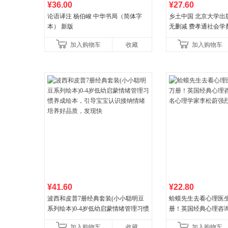
¥36.00
¥27.60
论语译注 杨伯峻 中华书局（简体字
乡土中国 北京大学出
本） 新版
无删减 费孝通社会学
典 入选中小学生阅读
加入购物车
收藏
加入购物车
营
¥41.60
¥22.80
波西和皮普7册经典套装(小小聪明豆
蛤蟆先生去看心理医生
系列绘本)0-4岁低幼启蒙情绪管理习惯
册！英国经典心理咨
养成绘本，引导宝宝认识接纳情绪培
心理学家李松蔚强烈
加入购物车
收藏
加入购物车