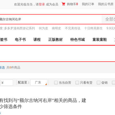
购物车
0
我的订单
我的云书房
欢迎光临当当，请
登录
成为会员
全部
全部分
搜:
多多罗漫画西游记系列
何为道
南明史
不完美传说
十日终焉新生
9.9
尾品汇
图书
签书
电子书
课程
正版教材
特色书城
童装童鞋
电子书
音像
影视
时尚美
筛选
共
0
件商品
母婴用
玩具
配送至：
广东
孕婴服
当当自营
只看有货
促销
童装童
特卖
预售
入驻商家
家居日
有找到与“额尔古纳河右岸”相关的商品，建
家具装
少筛选条件
服装
步
鞋