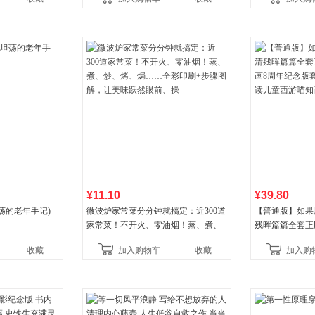
¥11.10
¥39.80
荡的老年手记)
微波炉家常菜分分钟就搞定：近300道
【普通版】如果
家常菜！不开火、零油烟！蒸、煮、
残晖篇篇全套正版
炒、烤、焗……全彩印刷+步骤图解，
8周年纪念版套
收藏
加入购物车
收藏
加入购
让美味跃然眼前、操
儿童西游喵知识