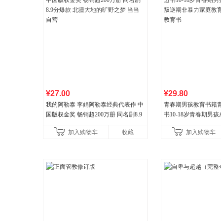
¥27.00
¥29.80
我的阿勒泰 李娟阿勒泰经典代表作 中
青春期男孩教育书籍
国版权金奖 畅销超200万册 同名剧8.9
书10-18岁青春期男
分爆款 北疆大地的旷野之梦 当当自营
逆期非暴力家庭教育
加入购物车
收藏
加入购物车
育书