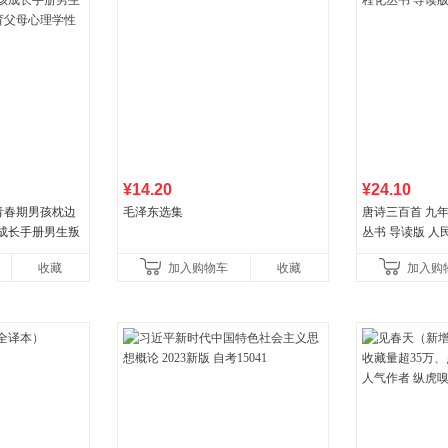
¥14.20
¥24.10
青春期男孩枕边
毛泽东选集
唐诗三百首 九
孩成长手册男生叛
丛书 导读版 人
父母心理学性教
收藏
加入购物车
收藏
加入购