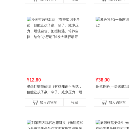
养好品质，发现快
¥12.80
¥38.00
漫画打败拖延症（有些知识不考试，
暮色将尽(一份诙谐坦
但能让孩子赢一辈子。减少压力、增
强自信、把握机遇、培养自律，结
加入购物车
收藏
加入购物车
合“小行动”触发大脑行动开