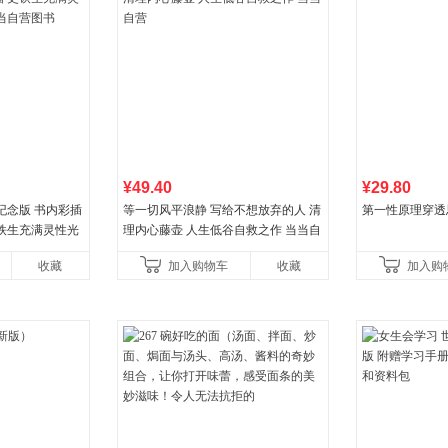
¥49.40
¥29.80
纪念版 书内彩插
等一切风平浪静 写给不想放弃的人 清
第一性原理穿透
史铁生充满灵性光
理内心藤壶 人生低谷自救之作 当当自
营图书
营
收藏
加入购物车
收藏
加入购