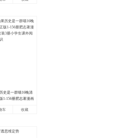
历史是一群喵16晚清
1-156册肥志著漫画
装3册小学生课外阅读
物车
收藏