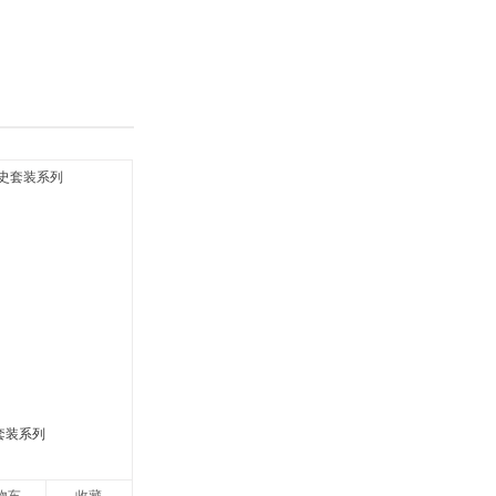
具
品
外
品
讯
音
公
器
套装系列