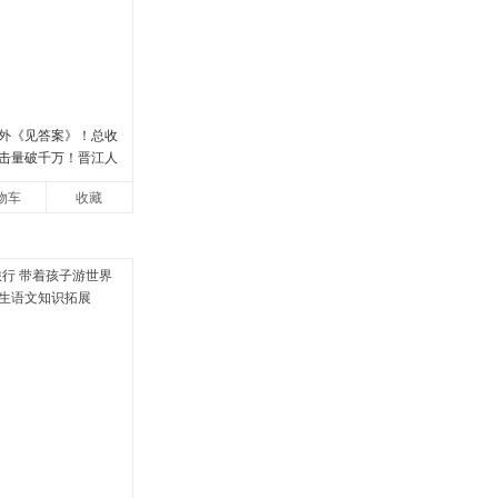
外《见答案》！总收
点击量破千万！晋江人
花 催泪之作！）
物车
收藏