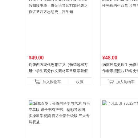
¥49.00
¥48.00
刘擎西方现代思想讲义（畅销超80万
病隙碎笔史铁生 光影
册中学生高分作文素材库常驻寒暑假
作者亲摄照片12幅 
阅读书单，奇葩说导师刘擎经典之作
辉的生命笔记 当当自
加入购物车
收藏
加入购物车
讲透西方思想史，哲学知