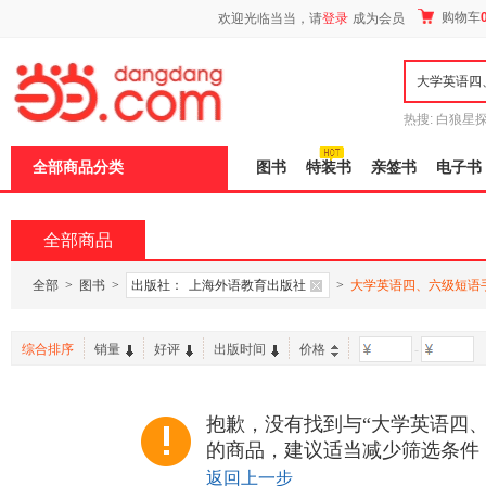
新
购物车
欢迎光临当当，请
登录
成为会员
窗
口
打
开
无
障
热搜:
白狼星
碍
师3
重建秦
说
全部商品分类
图书
特装书
亲签书
电子书
明
页
面,
按
全部商品
Ctrl
加
波
全部
>
图书
>
出版社：
上海外语教育出版社
>
大学英语四、六级短语
浪
键
打
综合排序
销量
好评
出版时间
价格
-
开
导
盲
模
抱歉，没有找到与“大学英语四、
式
的商品，建议适当减少筛选条件
返回上一步