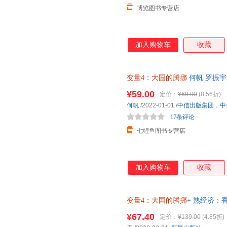
博览图书专营店
加入购物车
收藏
变量4：大国的腾挪
何帆 罗振
¥59.00
定价：
¥69.00
(8.56折)
何帆
/2022-01-01
/
中信出版集团，中
17条评论
七鲤鱼图书专营店
加入购物车
收藏
变量4：大国的腾挪
+ 熟经济：
限 现货 罗振宇重磅推荐新书 批量采
¥67.40
定价：
¥139.00
(4.85折)