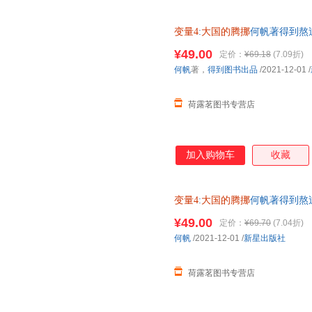
变量4
:
大国的腾挪
何帆著得到熬
腾挪自如、新星出版社. 当当
¥49.00
定价：
¥69.18
(7.09折)
然科学小说文学动漫/幽默育儿
何帆
著，
得到图书出品
/2021-12-01
/
荷露茗图书专营店
加入购物车
收藏
变量4
:
大国的腾挪
何帆著得到熬
腾挪自如、走出困境新 当当正
¥49.00
定价：
¥69.70
(7.04折)
然科学小说文学动漫/幽默育儿
何帆
/2021-12-01
/
新星出版社
荷露茗图书专营店