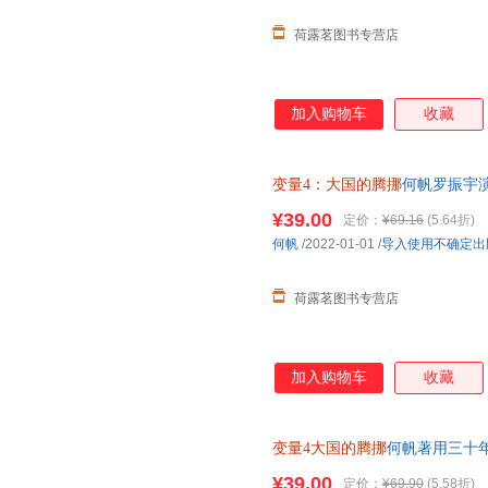
荷露茗图书专营店
加入购物车
收藏
变量4：大国的腾挪
何帆罗振宇
记童书中小学用书科普读物自然
¥39.00
定价：
¥69.16
(5.64折)
何帆
/2022-01-01
/
导入使用不确定出
荷露茗图书专营店
加入购物车
收藏
变量4大国的腾挪
何帆著用三十
势-2049变量经济理 当当正
¥39.00
定价：
¥69.90
(5.58折)