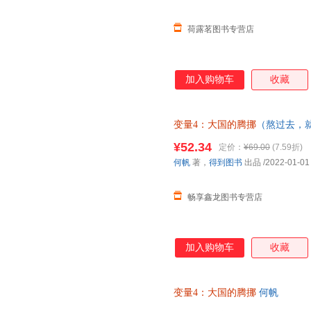
荷露茗图书专营店
加入购物车
收藏
变量4：大国的腾挪
（熬过去，
如、走出困境）＜优选包邮好书＞
¥52.34
定价：
¥69.00
(7.59折)
在线小当当客服
何帆
著，
得到图书
出品
/2022-01-01
畅享鑫龙图书专营店
加入购物车
收藏
变量4：大国的腾挪
何帆