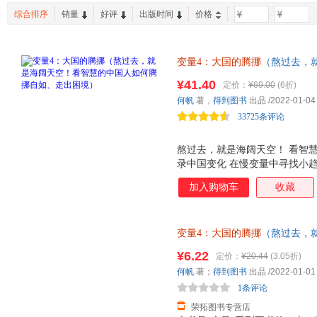
综合排序
销量
好评
出版时间
价格
-
变量4：大国的腾挪
（熬过去，
如、走出困境） 著名经济学者何帆
¥41.40
定价：
¥69.00
(6折)
采访100余人，对人生选择、
何帆
著，
得到图书
出品
/2022-01-04
的新解法，揭示未来5年值得关
33725条评论
熬过去，就是海阔天空！ 看智慧
录中国变化 在慢变量中寻找小趋
公里的中国土地 对个人选择、
加入购物车
收藏
让你意想不到的新解法 谁适合读
前经济趋势，有助于对个人职业
营者：可以通过本书找到企业在
变量4：大国的腾挪
（熬过去，
通过本书了解当前经济趋势，投
如、走出困境）何帆 著；得到
以通过本书进一步把握国家政策
¥6.22
定价：
¥20.44
(3.05折)
套，电子发票！
题。 你会得到什么? 1.一份
何帆
著；
得到图书
出品
/2022-01-01
下，怎么规划孩子的人生道路?
1条评论
荣拓图书专营店