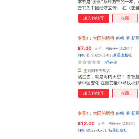
本书是“变量”系列图书的一本。
套书为中国经济立传。 在《变
形势的记录。他用102天飞行8
加入购物车
收藏
东海丰等30余个城市，调研了
个产业，访谈了棉农、返乡青年
找到了能帮你更好地发展的生存
变量4：大国的腾挪
何帆 著 新
你可以重新发现优势，找到破局
流便捷，下单秒杀，欢迎选购！
的难题。 何帆会在这本书里告
¥7.00
定价：
¥21.37
(3.28折)
远方和故乡之间形成互动； 县
何帆
著
/2022-01-01
/
新星出版社
技的基地和美好生活的样板； 
7条评论
变成优质的资产；
墨雨图书专营店
熬过去，就是海阔天空！ 看智慧
录中国变化 在慢变量中寻找小趋
的中国土地 对个人选择、乡村
加入购物车
收藏
意想不到的新解法 谁适合读这本
济趋势，有助于对个人职业选择
者：可以通过本书找到企业在当
变量4：大国的腾挪
何帆 著 新
过本书了解当前经济趋势，投注
捷，下单秒杀，欢迎选购！
以通过本书进一步把握国家政策
¥12.00
定价：
¥31.37
(3.83折)
题。 你会得到什么? 1.一份
何帆
/2022-01-01
/
新星出版社
下，怎么规划孩子的人生道路?
生活?和你生活息息相关