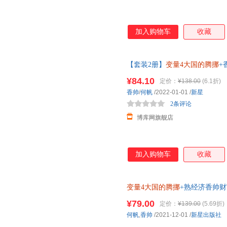
加入购物车
收藏
【套装2册】
变量4大国的腾挪
+
演讲 寻找经济趋势掌握金融变
¥84.10
定价：
¥138.00
(6.1折)
香帅
/
何帆
/2022-01-01
/
新星
2条评论
博库网旗舰店
加入购物车
收藏
变量4大国的腾挪
+熟经济香帅财
何帆香帅著
¥79.00
定价：
¥139.00
(5.69折)
何帆
,
香帅
/2021-12-01
/
新星出版社