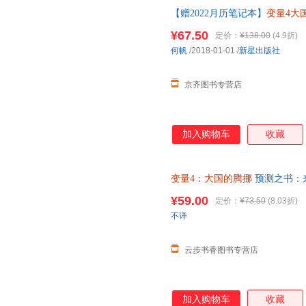
【赠2022月历笔记本】
变量4大
2022全新作品 罗振宇跨年演讲重
¥67.50
定价：
¥138.00
(4.9折)
何帆
/2018-01-01
/
新星出版社
京齐图书专营店
加入购物车
收藏
变量4：大国的腾挪
预测之书：来
朋友”跨年演讲主讲人新书 新星
¥59.00
定价：
¥73.50
(8.03折)
不详
云步书香图书专营店
加入购物车
收藏