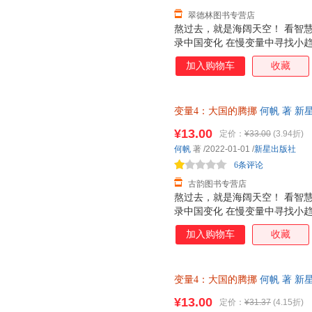
翠德林图书专营店
熬过去，就是海阔天空！ 看智慧
录中国变化 在慢变量中寻找小趋
的中国土地 对个人选择、乡村
加入购物车
收藏
意想不到的新解法 谁适合读这本
济趋势，有助于对个人职业选择
者：可以通过本书找到企业在当
变量4：大国的腾挪
何帆 著 新
过本书了解当前经济趋势，投注
捷，下单秒杀，欢迎选购！
以通过本书进一步把握国家政策
¥13.00
定价：
¥33.00
(3.94折)
题。 你会得到什么? 1.一份
何帆
著
/2022-01-01
/
新星出版社
下，怎么规划孩子的人生道路?
6条评论
生活?和你生活息息相关
古韵图书专营店
熬过去，就是海阔天空！ 看智慧
录中国变化 在慢变量中寻找小趋
的中国土地 对个人选择、乡村
加入购物车
收藏
意想不到的新解法 谁适合读这本
济趋势，有助于对个人职业选择
者：可以通过本书找到企业在当
变量4：大国的腾挪
何帆 著 新
过本书了解当前经济趋势，投注
捷，下单秒杀，欢迎选购！
以通过本书进一步把握国家政策
¥13.00
定价：
¥31.37
(4.15折)
题。 你会得到什么? 1.一份