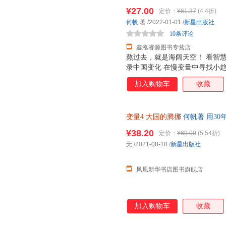
捷，下单秒杀，欢迎选购！
¥27.00
定价：
¥61.37
(4.4折)
何帆
著
/2022-01-01
/
新星出版社
10条评论
鑫泓睿源图书专营店
熬过去，就是海阔天空！ 看智慧
录中国变化 在慢变量中寻找小趋
的中国土地 对个人选择、乡村
加入购物车
收藏
意想不到的新解法 谁适合读这本
济趋势，有助于对个人职业选择
者：可以通过本书找到企业在当
变量4
大国的腾挪
何帆著 用30
过本书了解当前经济趋势，投注
以通过本书进一步把握国家政策
¥38.20
定价：
¥69.00
(5.54折)
题。 你会得到什么? 1.一份
无
/2021-08-10
/
新星出版社
下，怎么规划孩子的人生道路?
生活?和你生活息息相关
凤凰新华书店图书旗舰店
加入购物车
收藏