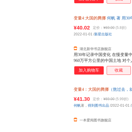
变量4
:
大国的腾挪
何帆 著 用3
国经济立传 帮你更好地发展的生
¥40.02
定价：
¥69.00
(5.8折)
2022-01-01
/
新星出版社
湖北新华书店旗舰店
用30年记录中国变化 在慢变量
960万平方公里的中国土地 对
等问题 给出让你意想不到的新
加入购物车
收藏
变量4：大国的腾挪
（熬过去，
如、走出困境） 优质图书 正版
¥41.30
定价：
¥69.00
(5.99折)
何帆
著，
得到图书出品
/2022-01-01
/
一本爱阅图书旗舰店