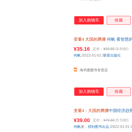
加入购物车
收藏
变量4
大国的腾挪
何帆 看智慧
兴人口老龄新解法 揭示经济新趋
¥35.16
定价：
¥39.80
(8.84折)
何帆
/2022-01-01
/
新星出版社
淘书斋图书专营店
加入购物车
收藏
变量4：大国的腾挪
中国经济趋
传记童书中小学用书科普读物自
¥39.00
定价：
¥70.60
(5.53折)
何帆
著，
得到图书出品
/2022-01-01
/