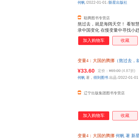
何帆
/2022-01-01
/
新星出版社
下，怎么规划孩子的人生道路?
生活?和你生活息息相关
聪腾图书专营店
熬过去，就是海阔天空！ 看智慧
录中国变化 在慢变量中寻找小趋
的中国土地 对个人选择、乡村
加入购物车
收藏
意想不到的新解法 谁适合读这本
济趋势，有助于对个人职业选择
者：可以通过本书找到企业在当
变量4：大国的腾挪
（熬过去，
过本书了解当前经济趋势，投注
如、走出困境） 正规电子发票 
以通过本书进一步把握国家政策
¥33.60
定价：
¥69.00
(4.87折)
题。 你会得到什么? 1.一份
何帆
著，
得到图书
出品
/2022-01-01
下，怎么规划孩子的人生道路?
生活?和你生活息息相关
辽宁出版集团图书专营店
加入购物车
收藏
变量4：大国的腾挪
何帆 著 新