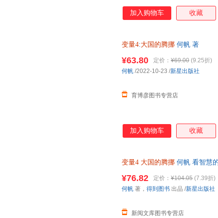
加入购物车
收藏
变量4
:
大国的腾挪
何帆 著
¥63.80
定价：
¥69.00
(9.25折)
何帆
/2022-10-23
/
新星出版社
育博彦图书专营店
加入购物车
收藏
变量4
大国的腾挪
何帆 看智慧
村振兴人口老龄新解法 揭示经济
¥76.82
定价：
¥104.05
(7.39折)
何帆
著，
得到图书
出品
/
新星出版社
新阅文库图书专营店