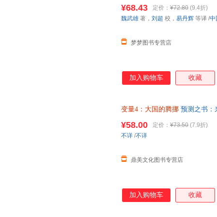
2022-2049变量经济理论书籍正
¥68.43
定价：
¥72.80
(9.4折)
魏武雄
著，
刘超
校，
易丹辉
等译
/
中
梦梦图书专营店
加入购物车
收藏
变量4：大国的腾挪
预测之书：来
朋友”跨年演讲主讲人新书 新星
¥58.00
定价：
¥73.50
(7.9折)
不详
/
不详
鼎美文化图书专营店
加入购物车
收藏