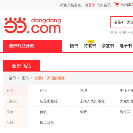
新
购物车
欢迎光临当当，请
登录
成为会员
窗
口
打
开
无
障
热搜:
金蟾大
碍
边带走
耶路
说
全部商品分类
图书
特装书
亲签书
电子书
明
页
面,
按
全部商品
Ctrl
加
波
全部
>
图书
>
变量4：大国的腾挪
浪
键
分类
经济
管理
中小学
打
开
考试
青春文学
历史
出版社
新星出版社
上海人民出版社
大象出
导
童书
文学
小说
盲
中信出版社
浙江教育出版社
作者
何帆
陈昕
温铁军
模
文化
建筑
投资理
式
品牌
机工华章