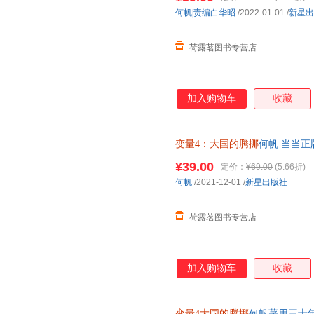
科学小说文学动漫/幽默育儿早
何帆|责编白华昭
/2022-01-01
/
新星出
荷露茗图书专营店
加入购物车
收藏
变量4：大国的腾挪
何帆 当当
自然科学小说文学动漫/幽默育
¥39.00
定价：
¥69.00
(5.66折)
何帆
/2021-12-01
/
新星出版社
荷露茗图书专营店
加入购物车
收藏
变量4大国的腾挪
何帆著用三十年