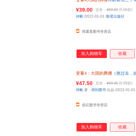
变量经济理论 当当正版心理学
¥39.00
定价：
¥69.00
(5.66折)
说文学动漫/幽默育儿早教
何帆
/2022-01-01
/
新星出版社
荷露茗图书专营店
加入购物车
收藏
变量4：大国的腾挪
（熬过去，
如、走出困境）＜优选包邮好书＞
¥47.50
定价：
¥69.00
(6.89折)
有商品均可开票
何帆
著，
得到图书
出品
/2022-01-01
佰亿图书专营店
加入购物车
收藏