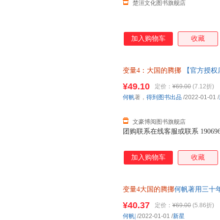
楚洹文化图书旗舰店
加入购物车
收藏
变量4：大国的腾挪
【官方授权店
达） 破损包赔 售后无忧；团购
¥49.10
定价：
¥69.00
(7.12折)
何帆
著，
得到图书出品
/2022-01-01
/
文豪博阅图书旗舰店
团购联系在线客服或联系 1906967
加入购物车
收藏
变量4大国的腾挪
何帆著用三十
2022-2049变量经济理论网
¥40.37
定价：
¥69.00
(5.86折)
物自然科学小说文学动漫/幽默
何帆|
/2022-01-01
/
新星