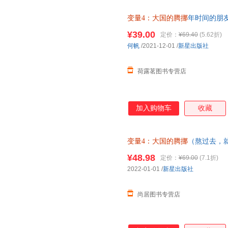
变量4：大国的腾挪
年时间的朋
空！看智慧 当当正版心理学历
¥39.00
定价：
¥69.40
(5.62折)
文学动漫/幽默育儿早教
何帆
/2021-12-01
/
新星出版社
荷露茗图书专营店
加入购物车
收藏
变量4：大国的腾挪
（熬过去，
如、走出困境）＜优选包邮好书＞
¥48.98
定价：
¥69.00
(7.1折)
2022-01-01
/
新星出版社
尚居图书专营店